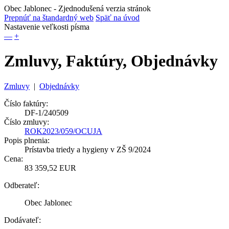
Obec Jablonec
- Zjednodušená verzia stránok
Prepnúť na štandardný web
Späť na úvod
Nastavenie veľkosti písma
—
+
Zmluvy, Faktúry, Objednávky
Zmluvy
|
Objednávky
Číslo faktúry:
DF-1/240509
Číslo zmluvy:
ROK2023/059/OCUJA
Popis plnenia:
Prístavba triedy a hygieny v ZŠ 9/2024
Cena:
83 359,52 EUR
Odberateľ:
Obec Jablonec
Dodávateľ: