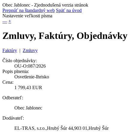
Obec Jablonec
- Zjednodušená verzia stránok
Prepnúť na štandardný web
Späť na úvod
Nastavenie veľkosti písma
—
+
Zmluvy, Faktúry, Objednávky
Faktúry
|
Zmluvy
Číslo objednávky:
OU-O:087/2026
Popis plnenia:
Osvetlenie-Ihrisko
Cena:
1 799,43 EUR
Odberateľ:
Obec Jablonec
Dodávateľ:
EL-TRAS, s.r.o.,Hrubý Šúr 44,903 01,Hrubý Šúr