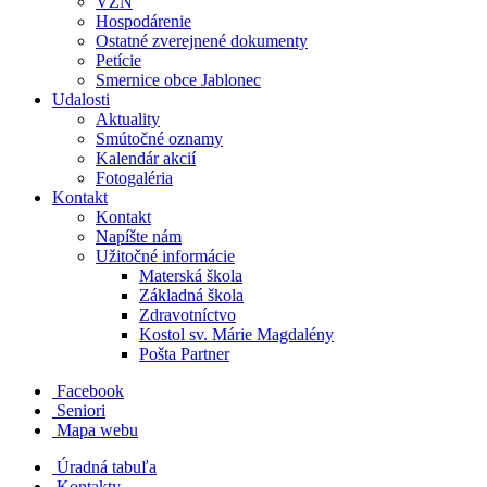
VZN
Hospodárenie
Ostatné zverejnené dokumenty
Petície
Smernice obce Jablonec
Udalosti
Aktuality
Smútočné oznamy
Kalendár akcií
Fotogaléria
Kontakt
Kontakt
Napíšte nám
Užitočné informácie
Materská škola
Základná škola
Zdravotníctvo
Kostol sv. Márie Magdalény
Pošta Partner
Facebook
Seniori
Mapa webu
Úradná tabuľa
Kontakty