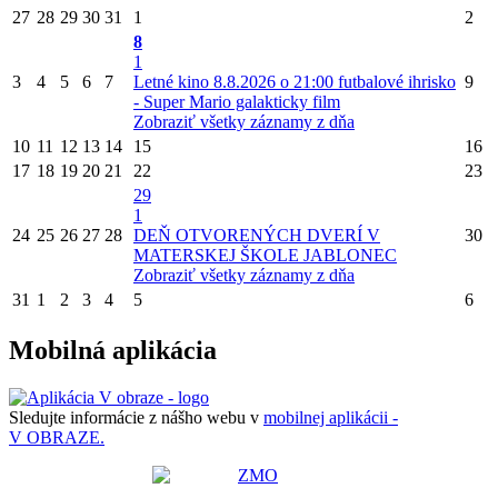
27
28
29
30
31
1
2
8
1
3
4
5
6
7
Letné kino 8.8.2026 o 21:00 futbalové ihrisko
9
- Super Mario galakticky film
Zobraziť všetky záznamy z dňa
10
11
12
13
14
15
16
17
18
19
20
21
22
23
29
1
24
25
26
27
28
DEŇ OTVORENÝCH DVERÍ V
30
MATERSKEJ ŠKOLE JABLONEC
Zobraziť všetky záznamy z dňa
31
1
2
3
4
5
6
Mobilná aplikácia
Sledujte informácie z nášho webu v
mobilnej aplikácii -
V OBRAZE.