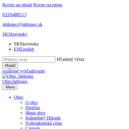
Rovno na obsah
Rovno na menu
033/6488113
jablonec@jablonec.sk
SK
Slovensky
SK
Slovensky
EN
English
Hľadaný výraz
Hľadať
rozšírené vyhľadávanie
Obec
Jablonec
Menu
Obec
O obci
História
Mapa obce
Halmešský Hlásnik
Svätojakubská cesta
Cintorín