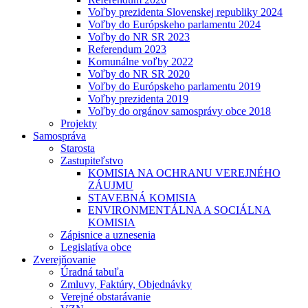
Voľby prezidenta Slovenskej republiky 2024
Voľby do Európskeho parlamentu 2024
Voľby do NR SR 2023
Referendum 2023
Komunálne voľby 2022
Voľby do NR SR 2020
Voľby do Európskeho parlamentu 2019
Voľby prezidenta 2019
Voľby do orgánov samosprávy obce 2018
Projekty
Samospráva
Starosta
Zastupiteľstvo
KOMISIA NA OCHRANU VEREJNÉHO
ZÁUJMU
STAVEBNÁ KOMISIA
ENVIRONMENTÁLNA A SOCIÁLNA
KOMISIA
Zápisnice a uznesenia
Legislatíva obce
Zverejňovanie
Úradná tabuľa
Zmluvy, Faktúry, Objednávky
Verejné obstarávanie