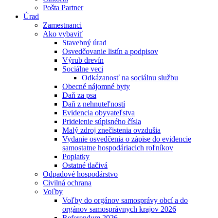
Pošta Partner
Úrad
Zamestnanci
Ako vybaviť
Stavebný úrad
Osvedčovanie listín a podpisov
Výrub drevín
Sociálne veci
Odkázanosť na sociálnu službu
Obecné nájomné byty
Daň za psa
Daň z nehnuteľností
Evidencia obyvateľstva
Pridelenie súpisného čísla
Malý zdroj znečistenia ovzdušia
Vydanie osvedčenia o zápise do evidencie
samostatne hospodáriacich roľníkov
Poplatky
Ostatné tlačivá
Odpadové hospodárstvo
Civilná ochrana
Voľby
Voľby do orgánov samosprávy obcí a do
orgánov samosprávnych krajov 2026
Referendum 2026