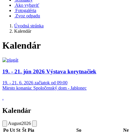
Ako vybaviť
Fotogaléria
Zvoz odpadu
Úvodná stránka
Kalendár
Kalendár
19. - 21. jún 2026 Výstava korytnačiek
19. - 21. 6. 2026 začiatok od 09:00
Miesto konania:
Spoločenský dom - Jablonec
.
Kalendár
August
2026
Po
Ut
St
Št
Pia
So
Ne