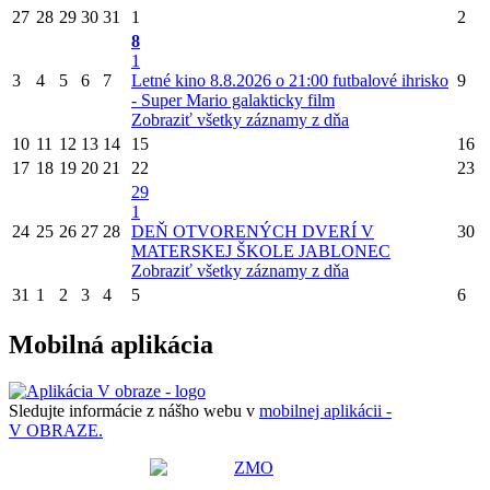
27
28
29
30
31
1
2
8
1
3
4
5
6
7
Letné kino 8.8.2026 o 21:00 futbalové ihrisko
9
- Super Mario galakticky film
Zobraziť všetky záznamy z dňa
10
11
12
13
14
15
16
17
18
19
20
21
22
23
29
1
24
25
26
27
28
DEŇ OTVORENÝCH DVERÍ V
30
MATERSKEJ ŠKOLE JABLONEC
Zobraziť všetky záznamy z dňa
31
1
2
3
4
5
6
Mobilná aplikácia
Sledujte informácie z nášho webu v
mobilnej aplikácii -
V OBRAZE.