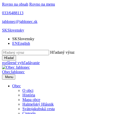
Rovno na obsah
Rovno na menu
033/6488113
jablonec@jablonec.sk
SK
Slovensky
SK
Slovensky
EN
English
Hľadaný výraz
Hľadať
rozšírené vyhľadávanie
Obec
Jablonec
Menu
Obec
O obci
História
Mapa obce
Halmešský Hlásnik
Svätojakubská cesta
Cintorín