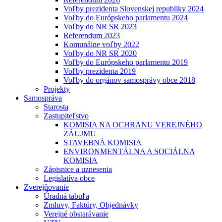
Voľby prezidenta Slovenskej republiky 2024
Voľby do Európskeho parlamentu 2024
Voľby do NR SR 2023
Referendum 2023
Komunálne voľby 2022
Voľby do NR SR 2020
Voľby do Európskeho parlamentu 2019
Voľby prezidenta 2019
Voľby do orgánov samosprávy obce 2018
Projekty
Samospráva
Starosta
Zastupiteľstvo
KOMISIA NA OCHRANU VEREJNÉHO
ZÁUJMU
STAVEBNÁ KOMISIA
ENVIRONMENTÁLNA A SOCIÁLNA
KOMISIA
Zápisnice a uznesenia
Legislatíva obce
Zverejňovanie
Úradná tabuľa
Zmluvy, Faktúry, Objednávky
Verejné obstarávanie