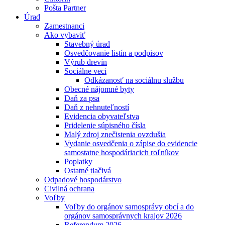
Pošta Partner
Úrad
Zamestnanci
Ako vybaviť
Stavebný úrad
Osvedčovanie listín a podpisov
Výrub drevín
Sociálne veci
Odkázanosť na sociálnu službu
Obecné nájomné byty
Daň za psa
Daň z nehnuteľností
Evidencia obyvateľstva
Pridelenie súpisného čísla
Malý zdroj znečistenia ovzdušia
Vydanie osvedčenia o zápise do evidencie
samostatne hospodáriacich roľníkov
Poplatky
Ostatné tlačivá
Odpadové hospodárstvo
Civilná ochrana
Voľby
Voľby do orgánov samosprávy obcí a do
orgánov samosprávnych krajov 2026
Referendum 2026