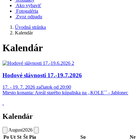
Ako vybaviť
Fotogaléria
Zvoz odpadu
Úvodná stránka
Kalendár
Kalendár
Hodové slávnosti 17.-19.7.2026
17. - 19. 7. 2026 začiatok od 20:00
Miesto konania:
Areál starého kúpaliska na ,,KOLE´´ - Jablonec
.
Kalendár
August
2026
Po
Ut
St
Št
Pia
So
Ne