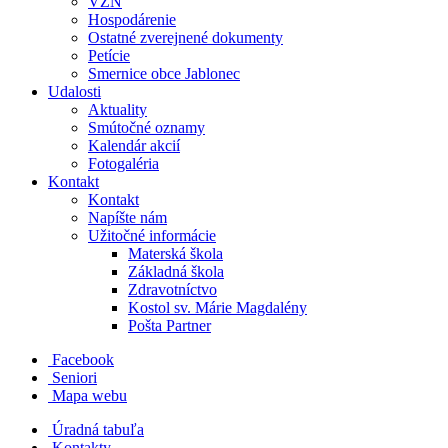
VZN
Hospodárenie
Ostatné zverejnené dokumenty
Petície
Smernice obce Jablonec
Udalosti
Aktuality
Smútočné oznamy
Kalendár akcií
Fotogaléria
Kontakt
Kontakt
Napíšte nám
Užitočné informácie
Materská škola
Základná škola
Zdravotníctvo
Kostol sv. Márie Magdalény
Pošta Partner
Facebook
Seniori
Mapa webu
Úradná tabuľa
Kontakty