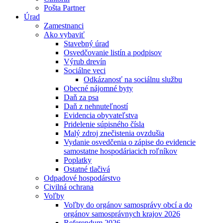
Pošta Partner
Úrad
Zamestnanci
Ako vybaviť
Stavebný úrad
Osvedčovanie listín a podpisov
Výrub drevín
Sociálne veci
Odkázanosť na sociálnu službu
Obecné nájomné byty
Daň za psa
Daň z nehnuteľností
Evidencia obyvateľstva
Pridelenie súpisného čísla
Malý zdroj znečistenia ovzdušia
Vydanie osvedčenia o zápise do evidencie
samostatne hospodáriacich roľníkov
Poplatky
Ostatné tlačivá
Odpadové hospodárstvo
Civilná ochrana
Voľby
Voľby do orgánov samosprávy obcí a do
orgánov samosprávnych krajov 2026
Referendum 2026