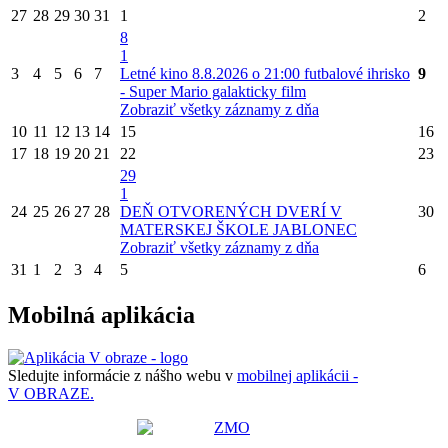
27
28
29
30
31
1
2
8
1
3
4
5
6
7
Letné kino 8.8.2026 o 21:00 futbalové ihrisko
9
- Super Mario galakticky film
Zobraziť všetky záznamy z dňa
10
11
12
13
14
15
16
17
18
19
20
21
22
23
29
1
24
25
26
27
28
DEŇ OTVORENÝCH DVERÍ V
30
MATERSKEJ ŠKOLE JABLONEC
Zobraziť všetky záznamy z dňa
31
1
2
3
4
5
6
Mobilná aplikácia
Sledujte informácie z nášho webu v
mobilnej aplikácii -
V OBRAZE.