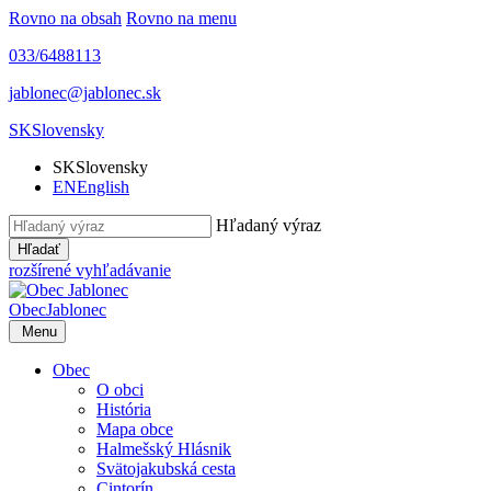
Rovno na obsah
Rovno na menu
033/6488113
jablonec@jablonec.sk
SK
Slovensky
SK
Slovensky
EN
English
Hľadaný výraz
Hľadať
rozšírené vyhľadávanie
Obec
Jablonec
Menu
Obec
O obci
História
Mapa obce
Halmešský Hlásnik
Svätojakubská cesta
Cintorín