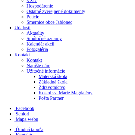
VZN
Hospodárenie
Ostatné zverejnené dokumenty
Petície
Smernice obce Jablonec
Udalosti
Aktuality
Smútočné oznamy
Kalendár akcií
Fotogaléria
Kontakt
Kontakt
Napíšte nám
Užitočné informácie
Materská škola
Základná škola
Zdravotníctvo
Kostol sv. Márie Magdalény
Pošta Partner
Facebook
Seniori
Mapa webu
Úradná tabuľa
Kontakty