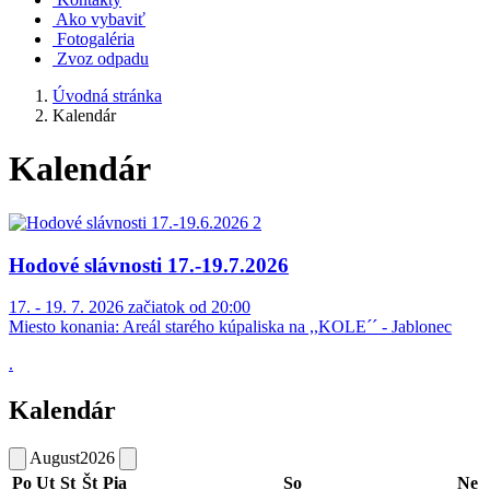
Ako vybaviť
Fotogaléria
Zvoz odpadu
Úvodná stránka
Kalendár
Kalendár
Hodové slávnosti 17.-19.7.2026
17. - 19. 7. 2026 začiatok od 20:00
Miesto konania:
Areál starého kúpaliska na ,,KOLE´´ - Jablonec
.
Kalendár
August
2026
Po
Ut
St
Št
Pia
So
Ne