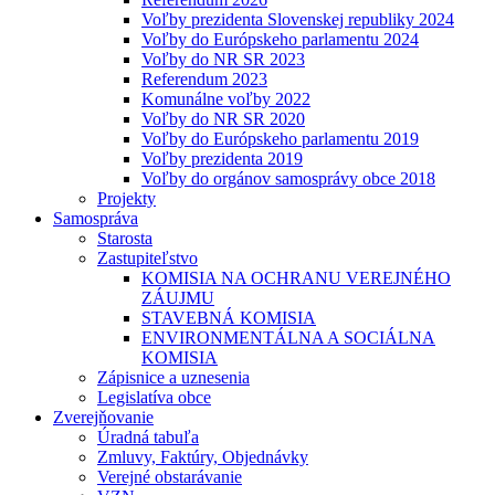
Voľby prezidenta Slovenskej republiky 2024
Voľby do Európskeho parlamentu 2024
Voľby do NR SR 2023
Referendum 2023
Komunálne voľby 2022
Voľby do NR SR 2020
Voľby do Európskeho parlamentu 2019
Voľby prezidenta 2019
Voľby do orgánov samosprávy obce 2018
Projekty
Samospráva
Starosta
Zastupiteľstvo
KOMISIA NA OCHRANU VEREJNÉHO
ZÁUJMU
STAVEBNÁ KOMISIA
ENVIRONMENTÁLNA A SOCIÁLNA
KOMISIA
Zápisnice a uznesenia
Legislatíva obce
Zverejňovanie
Úradná tabuľa
Zmluvy, Faktúry, Objednávky
Verejné obstarávanie