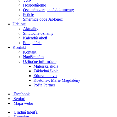
VZN
Hospodárenie
Ostatné zverejnené dokumenty
Petície
Smernice obce Jablonec
Udalosti
Aktuality
Smútočné oznamy
Kalendár akcií
Fotogaléria
Kontakt
Kontakt
Napíšte nám
Užitočné informácie
Materská škola
Základná škola
Zdravotníctvo
Kostol sv. Márie Magdalény
Pošta Partner
Facebook
Seniori
Mapa webu
Úradná tabuľa
Kontakty