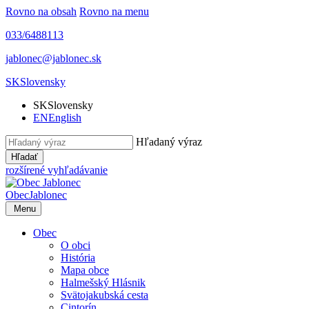
Rovno na obsah
Rovno na menu
033/6488113
jablonec@jablonec.sk
SK
Slovensky
SK
Slovensky
EN
English
Hľadaný výraz
Hľadať
rozšírené vyhľadávanie
Obec
Jablonec
Menu
Obec
O obci
História
Mapa obce
Halmešský Hlásnik
Svätojakubská cesta
Cintorín