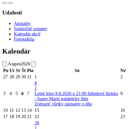
Udalosti
Aktuality
Smútočné oznamy
Kalendár akcií
Fotogaléria
Kalendár
August
2026
Po
Ut
St
Št
Pia
So
Ne
27
28
29
30
31
1
2
8
1
3
4
5
6
7
Letné kino 8.8.2026 o 21:00 futbalové ihrisko
9
- Super Mario galakticky film
Zobraziť všetky záznamy z dňa
10
11
12
13
14
15
16
17
18
19
20
21
22
23
29
1