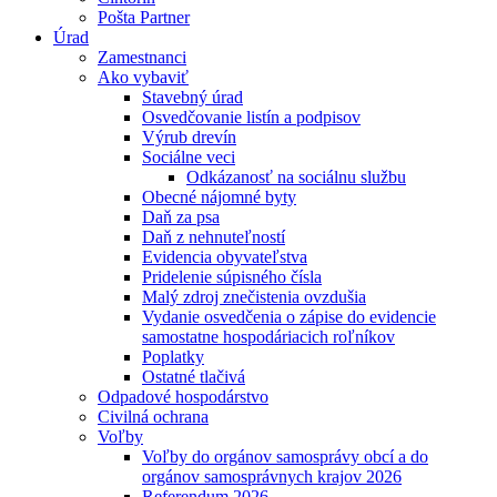
Pošta Partner
Úrad
Zamestnanci
Ako vybaviť
Stavebný úrad
Osvedčovanie listín a podpisov
Výrub drevín
Sociálne veci
Odkázanosť na sociálnu službu
Obecné nájomné byty
Daň za psa
Daň z nehnuteľností
Evidencia obyvateľstva
Pridelenie súpisného čísla
Malý zdroj znečistenia ovzdušia
Vydanie osvedčenia o zápise do evidencie
samostatne hospodáriacich roľníkov
Poplatky
Ostatné tlačivá
Odpadové hospodárstvo
Civilná ochrana
Voľby
Voľby do orgánov samosprávy obcí a do
orgánov samosprávnych krajov 2026
Referendum 2026