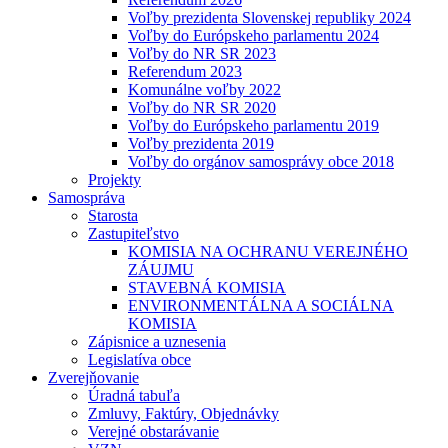
Voľby prezidenta Slovenskej republiky 2024
Voľby do Európskeho parlamentu 2024
Voľby do NR SR 2023
Referendum 2023
Komunálne voľby 2022
Voľby do NR SR 2020
Voľby do Európskeho parlamentu 2019
Voľby prezidenta 2019
Voľby do orgánov samosprávy obce 2018
Projekty
Samospráva
Starosta
Zastupiteľstvo
KOMISIA NA OCHRANU VEREJNÉHO
ZÁUJMU
STAVEBNÁ KOMISIA
ENVIRONMENTÁLNA A SOCIÁLNA
KOMISIA
Zápisnice a uznesenia
Legislatíva obce
Zverejňovanie
Úradná tabuľa
Zmluvy, Faktúry, Objednávky
Verejné obstarávanie