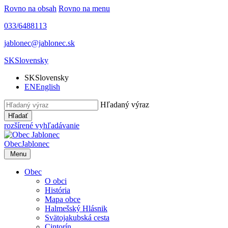
Rovno na obsah
Rovno na menu
033/6488113
jablonec@jablonec.sk
SK
Slovensky
SK
Slovensky
EN
English
Hľadaný výraz
Hľadať
rozšírené vyhľadávanie
Obec
Jablonec
Menu
Obec
O obci
História
Mapa obce
Halmešský Hlásnik
Svätojakubská cesta
Cintorín