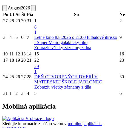
August
2026
Po
Ut
St
Št
Pia
So
Ne
27
28
29
30
31
1
2
8
1
3
4
5
6
7
Letné kino 8.8.2026 o 21:00 futbalové ihrisko
9
- Super Mario galakticky film
Zobraziť všetky záznamy z dňa
10
11
12
13
14
15
16
17
18
19
20
21
22
23
29
1
24
25
26
27
28
DEŇ OTVORENÝCH DVERÍ V
30
MATERSKEJ ŠKOLE JABLONEC
Zobraziť všetky záznamy z dňa
31
1
2
3
4
5
6
Mobilná aplikácia
Sledujte informácie z nášho webu v
mobilnej aplikácii -