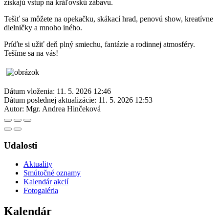
získajú vstup na kráľovskú zábavu.
Tešiť sa môžete na opekačku, skákací hrad, penovú show, kreatívne
dielničky a mnoho iného.
Príďte si užiť deň plný smiechu, fantázie a rodinnej atmosféry.
Tešíme sa na vás!
Dátum vloženia:
11. 5. 2026 12:46
Dátum poslednej aktualizácie:
11. 5. 2026 12:53
Autor:
Mgr. Andrea Hinčeková
Udalosti
Aktuality
Smútočné oznamy
Kalendár akcií
Fotogaléria
Kalendár