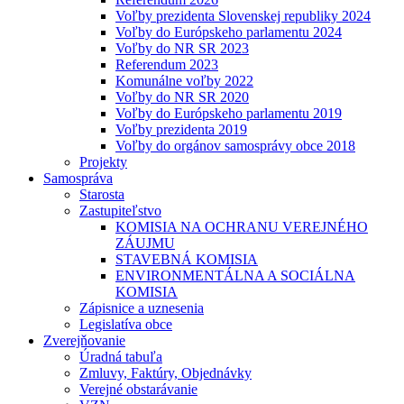
Voľby prezidenta Slovenskej republiky 2024
Voľby do Európskeho parlamentu 2024
Voľby do NR SR 2023
Referendum 2023
Komunálne voľby 2022
Voľby do NR SR 2020
Voľby do Európskeho parlamentu 2019
Voľby prezidenta 2019
Voľby do orgánov samosprávy obce 2018
Projekty
Samospráva
Starosta
Zastupiteľstvo
KOMISIA NA OCHRANU VEREJNÉHO
ZÁUJMU
STAVEBNÁ KOMISIA
ENVIRONMENTÁLNA A SOCIÁLNA
KOMISIA
Zápisnice a uznesenia
Legislatíva obce
Zverejňovanie
Úradná tabuľa
Zmluvy, Faktúry, Objednávky
Verejné obstarávanie