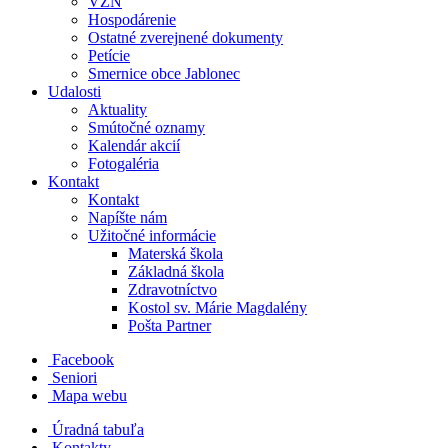
VZN
Hospodárenie
Ostatné zverejnené dokumenty
Petície
Smernice obce Jablonec
Udalosti
Aktuality
Smútočné oznamy
Kalendár akcií
Fotogaléria
Kontakt
Kontakt
Napíšte nám
Užitočné informácie
Materská škola
Základná škola
Zdravotníctvo
Kostol sv. Márie Magdalény
Pošta Partner
Facebook
Seniori
Mapa webu
Úradná tabuľa
Kontakty