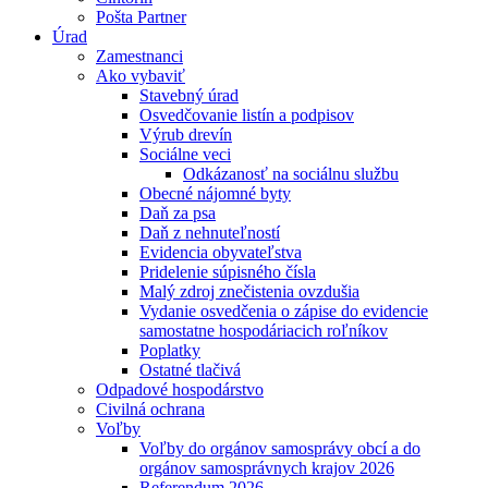
Pošta Partner
Úrad
Zamestnanci
Ako vybaviť
Stavebný úrad
Osvedčovanie listín a podpisov
Výrub drevín
Sociálne veci
Odkázanosť na sociálnu službu
Obecné nájomné byty
Daň za psa
Daň z nehnuteľností
Evidencia obyvateľstva
Pridelenie súpisného čísla
Malý zdroj znečistenia ovzdušia
Vydanie osvedčenia o zápise do evidencie
samostatne hospodáriacich roľníkov
Poplatky
Ostatné tlačivá
Odpadové hospodárstvo
Civilná ochrana
Voľby
Voľby do orgánov samosprávy obcí a do
orgánov samosprávnych krajov 2026
Referendum 2026