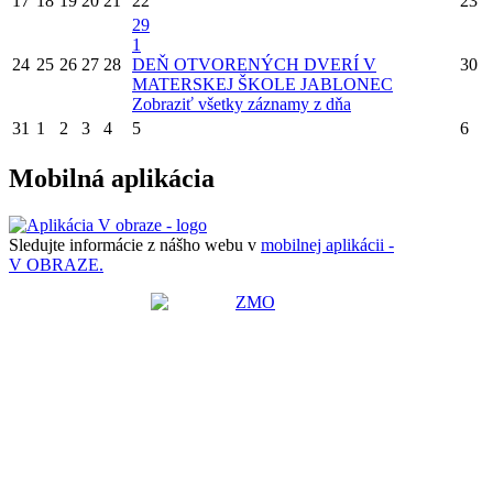
17
18
19
20
21
22
23
29
1
24
25
26
27
28
DEŇ OTVORENÝCH DVERÍ V
30
MATERSKEJ ŠKOLE JABLONEC
Zobraziť všetky záznamy z dňa
31
1
2
3
4
5
6
Mobilná aplikácia
Sledujte informácie z nášho webu v
mobilnej aplikácii -
V OBRAZE.