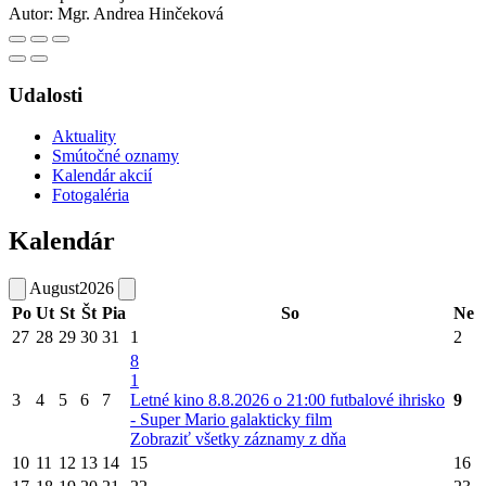
Autor:
Mgr. Andrea Hinčeková
Udalosti
Aktuality
Smútočné oznamy
Kalendár akcií
Fotogaléria
Kalendár
August
2026
Po
Ut
St
Št
Pia
So
Ne
27
28
29
30
31
1
2
8
1
3
4
5
6
7
Letné kino 8.8.2026 o 21:00 futbalové ihrisko
9
- Super Mario galakticky film
Zobraziť všetky záznamy z dňa
10
11
12
13
14
15
16