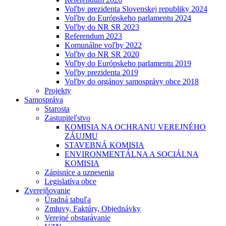
Voľby prezidenta Slovenskej republiky 2024
Voľby do Európskeho parlamentu 2024
Voľby do NR SR 2023
Referendum 2023
Komunálne voľby 2022
Voľby do NR SR 2020
Voľby do Európskeho parlamentu 2019
Voľby prezidenta 2019
Voľby do orgánov samosprávy obce 2018
Projekty
Samospráva
Starosta
Zastupiteľstvo
KOMISIA NA OCHRANU VEREJNÉHO
ZÁUJMU
STAVEBNÁ KOMISIA
ENVIRONMENTÁLNA A SOCIÁLNA
KOMISIA
Zápisnice a uznesenia
Legislatíva obce
Zverejňovanie
Úradná tabuľa
Zmluvy, Faktúry, Objednávky
Verejné obstarávanie