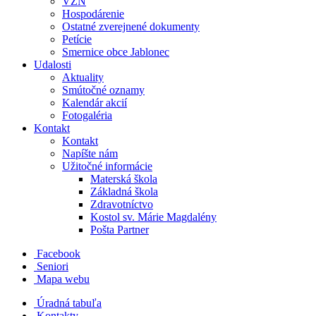
VZN
Hospodárenie
Ostatné zverejnené dokumenty
Petície
Smernice obce Jablonec
Udalosti
Aktuality
Smútočné oznamy
Kalendár akcií
Fotogaléria
Kontakt
Kontakt
Napíšte nám
Užitočné informácie
Materská škola
Základná škola
Zdravotníctvo
Kostol sv. Márie Magdalény
Pošta Partner
Facebook
Seniori
Mapa webu
Úradná tabuľa
Kontakty