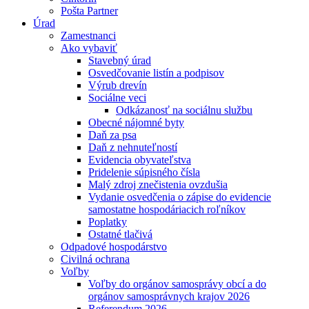
Pošta Partner
Úrad
Zamestnanci
Ako vybaviť
Stavebný úrad
Osvedčovanie listín a podpisov
Výrub drevín
Sociálne veci
Odkázanosť na sociálnu službu
Obecné nájomné byty
Daň za psa
Daň z nehnuteľností
Evidencia obyvateľstva
Pridelenie súpisného čísla
Malý zdroj znečistenia ovzdušia
Vydanie osvedčenia o zápise do evidencie
samostatne hospodáriacich roľníkov
Poplatky
Ostatné tlačivá
Odpadové hospodárstvo
Civilná ochrana
Voľby
Voľby do orgánov samosprávy obcí a do
orgánov samosprávnych krajov 2026
Referendum 2026