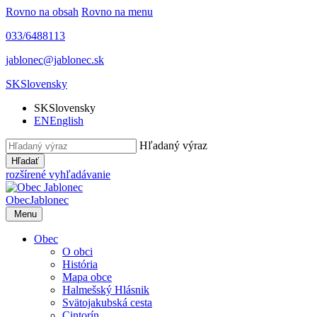
Rovno na obsah
Rovno na menu
033/6488113
jablonec@jablonec.sk
SK
Slovensky
SK
Slovensky
EN
English
Hľadaný výraz
Hľadať
rozšírené vyhľadávanie
Obec
Jablonec
Menu
Obec
O obci
História
Mapa obce
Halmešský Hlásnik
Svätojakubská cesta
Cintorín