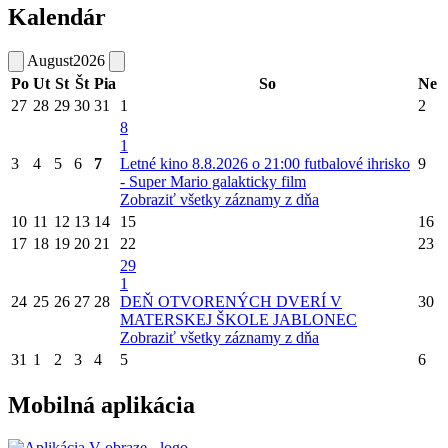
Kalendár
August
2026
Po
Ut
St
Št
Pia
So
Ne
27
28
29
30
31
1
2
8
1
3
4
5
6
7
Letné kino 8.8.2026 o 21:00 futbalové ihrisko
9
- Super Mario galakticky film
Zobraziť všetky záznamy z dňa
10
11
12
13
14
15
16
17
18
19
20
21
22
23
29
1
24
25
26
27
28
DEŇ OTVORENÝCH DVERÍ V
30
MATERSKEJ ŠKOLE JABLONEC
Zobraziť všetky záznamy z dňa
31
1
2
3
4
5
6
Mobilná aplikácia