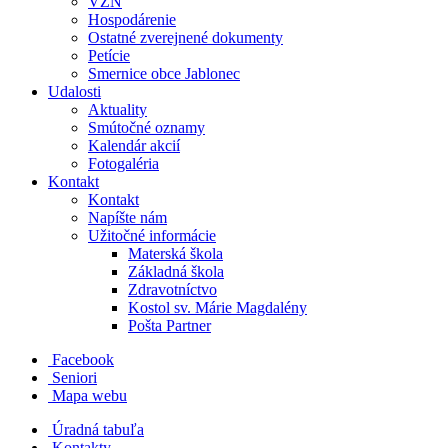
VZN
Hospodárenie
Ostatné zverejnené dokumenty
Petície
Smernice obce Jablonec
Udalosti
Aktuality
Smútočné oznamy
Kalendár akcií
Fotogaléria
Kontakt
Kontakt
Napíšte nám
Užitočné informácie
Materská škola
Základná škola
Zdravotníctvo
Kostol sv. Márie Magdalény
Pošta Partner
Facebook
Seniori
Mapa webu
Úradná tabuľa
Kontakty