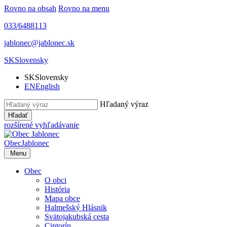
Rovno na obsah
Rovno na menu
033/6488113
jablonec@jablonec.sk
SK
Slovensky
SK
Slovensky
EN
English
Hľadaný výraz
Hľadať
rozšírené vyhľadávanie
Obec
Jablonec
Menu
Obec
O obci
História
Mapa obce
Halmešský Hlásnik
Svätojakubská cesta
Cintorín