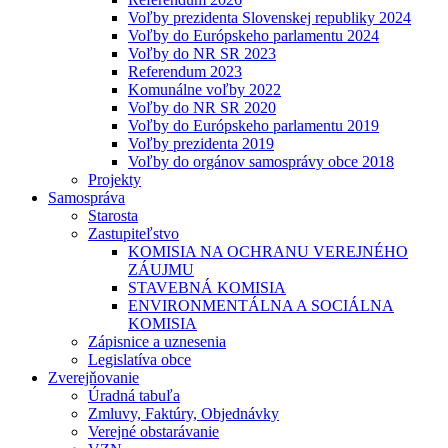
Voľby prezidenta Slovenskej republiky 2024
Voľby do Európskeho parlamentu 2024
Voľby do NR SR 2023
Referendum 2023
Komunálne voľby 2022
Voľby do NR SR 2020
Voľby do Európskeho parlamentu 2019
Voľby prezidenta 2019
Voľby do orgánov samosprávy obce 2018
Projekty
Samospráva
Starosta
Zastupiteľstvo
KOMISIA NA OCHRANU VEREJNÉHO
ZÁUJMU
STAVEBNÁ KOMISIA
ENVIRONMENTÁLNA A SOCIÁLNA
KOMISIA
Zápisnice a uznesenia
Legislatíva obce
Zverejňovanie
Úradná tabuľa
Zmluvy, Faktúry, Objednávky
Verejné obstarávanie