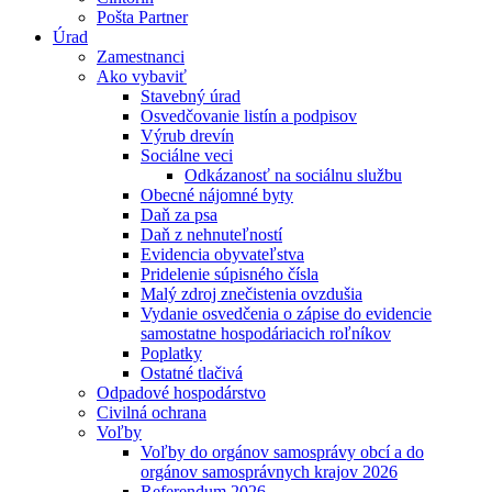
Pošta Partner
Úrad
Zamestnanci
Ako vybaviť
Stavebný úrad
Osvedčovanie listín a podpisov
Výrub drevín
Sociálne veci
Odkázanosť na sociálnu službu
Obecné nájomné byty
Daň za psa
Daň z nehnuteľností
Evidencia obyvateľstva
Pridelenie súpisného čísla
Malý zdroj znečistenia ovzdušia
Vydanie osvedčenia o zápise do evidencie
samostatne hospodáriacich roľníkov
Poplatky
Ostatné tlačivá
Odpadové hospodárstvo
Civilná ochrana
Voľby
Voľby do orgánov samosprávy obcí a do
orgánov samosprávnych krajov 2026
Referendum 2026