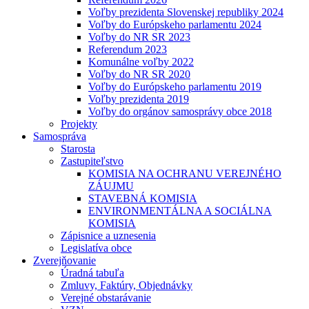
Voľby prezidenta Slovenskej republiky 2024
Voľby do Európskeho parlamentu 2024
Voľby do NR SR 2023
Referendum 2023
Komunálne voľby 2022
Voľby do NR SR 2020
Voľby do Európskeho parlamentu 2019
Voľby prezidenta 2019
Voľby do orgánov samosprávy obce 2018
Projekty
Samospráva
Starosta
Zastupiteľstvo
KOMISIA NA OCHRANU VEREJNÉHO
ZÁUJMU
STAVEBNÁ KOMISIA
ENVIRONMENTÁLNA A SOCIÁLNA
KOMISIA
Zápisnice a uznesenia
Legislatíva obce
Zverejňovanie
Úradná tabuľa
Zmluvy, Faktúry, Objednávky
Verejné obstarávanie