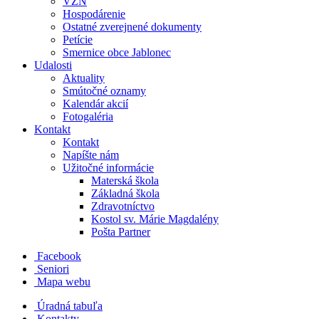
VZN
Hospodárenie
Ostatné zverejnené dokumenty
Petície
Smernice obce Jablonec
Udalosti
Aktuality
Smútočné oznamy
Kalendár akcií
Fotogaléria
Kontakt
Kontakt
Napíšte nám
Užitočné informácie
Materská škola
Základná škola
Zdravotníctvo
Kostol sv. Márie Magdalény
Pošta Partner
Facebook
Seniori
Mapa webu
Úradná tabuľa
Kontakty