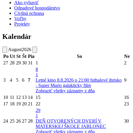
Ako vybaviť
Odpadové hospodárstvo
Civilná ochrana
Voľby
Projekty
Kalendár
August
2026
Po
Ut
St
Št
Pia
So
Ne
27
28
29
30
31
1
2
8
1
3
4
5
6
7
Letné kino 8.8.2026 o 21:00 futbalové ihrisko
9
- Super Mario galakticky film
Zobraziť všetky záznamy z dňa
10
11
12
13
14
15
16
17
18
19
20
21
22
23
29
1
24
25
26
27
28
DEŇ OTVORENÝCH DVERÍ V
30
MATERSKEJ ŠKOLE JABLONEC
Zobraziť všetky záznamy z dňa