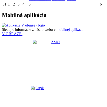
31
1
2
3
4
5
6
Mobilná aplikácia
Sledujte informácie z nášho webu v
mobilnej aplikácii -
V OBRAZE.