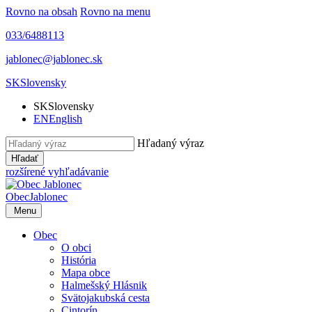
Rovno na obsah
Rovno na menu
033/6488113
jablonec@jablonec.sk
SK
Slovensky
SK
Slovensky
EN
English
Hľadaný výraz
Hľadať
rozšírené vyhľadávanie
Obec
Jablonec
Menu
Obec
O obci
História
Mapa obce
Halmešský Hlásnik
Svätojakubská cesta
Cintorín