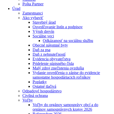
Pošta Partner
Úrad
Zamestnanci
Ako vybaviť
Stavebný úrad
Osvedčovanie listín a podpisov
Výrub drevín
Sociálne veci
Odkázanosť na sociálnu službu
Obecné nájomné byty
Daň za psa
Daň z nehnuteľností
Evidencia obyvateľstva
Pridelenie súpisného čísla
Malý zdroj znečistenia ovzdušia
Vydanie osvedčenia o zápise do evidencie
samostatne hospodáriacich roľníkov
Poplatky
Ostatné tlačivá
Odpadové hospodárstvo
Civilná ochrana
Voľby
Voľby do orgánov samosprávy obcí a do
orgánov samosprávnych krajov 2026
Referendum 2026