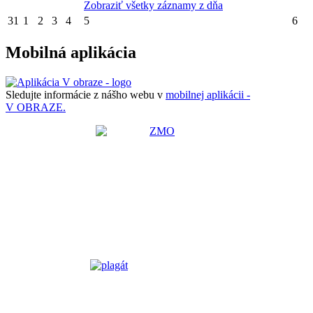
Zobraziť všetky záznamy z dňa
31
1
2
3
4
5
6
Mobilná aplikácia
Sledujte informácie z nášho webu v
mobilnej aplikácii -
V OBRAZE.