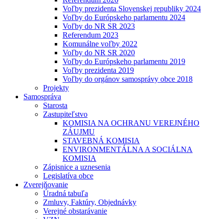
Voľby prezidenta Slovenskej republiky 2024
Voľby do Európskeho parlamentu 2024
Voľby do NR SR 2023
Referendum 2023
Komunálne voľby 2022
Voľby do NR SR 2020
Voľby do Európskeho parlamentu 2019
Voľby prezidenta 2019
Voľby do orgánov samosprávy obce 2018
Projekty
Samospráva
Starosta
Zastupiteľstvo
KOMISIA NA OCHRANU VEREJNÉHO
ZÁUJMU
STAVEBNÁ KOMISIA
ENVIRONMENTÁLNA A SOCIÁLNA
KOMISIA
Zápisnice a uznesenia
Legislatíva obce
Zverejňovanie
Úradná tabuľa
Zmluvy, Faktúry, Objednávky
Verejné obstarávanie