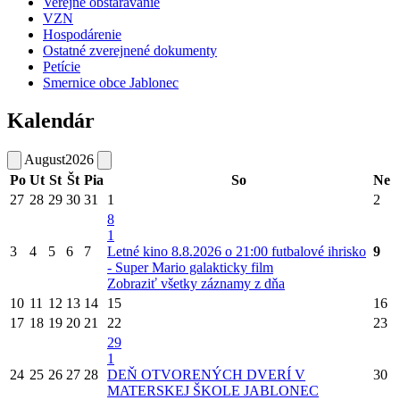
Verejné obstarávanie
VZN
Hospodárenie
Ostatné zverejnené dokumenty
Petície
Smernice obce Jablonec
Kalendár
August
2026
Po
Ut
St
Št
Pia
So
Ne
27
28
29
30
31
1
2
8
1
3
4
5
6
7
Letné kino 8.8.2026 o 21:00 futbalové ihrisko
9
- Super Mario galakticky film
Zobraziť všetky záznamy z dňa
10
11
12
13
14
15
16
17
18
19
20
21
22
23
29
1
24
25
26
27
28
DEŇ OTVORENÝCH DVERÍ V
30
MATERSKEJ ŠKOLE JABLONEC