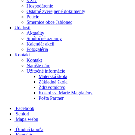
VZN
Hospodárenie
Ostatné zverejnené dokumenty
Petície
Smernice obce Jablonec
Udalosti
Aktuality
Smútočné oznamy
Kalendár akcií
Fotogaléria
Kontakt
Kontakt
Napíšte nám
Užitočné informácie
Materská škola
Základná škola
Zdravotníctvo
Kostol sv. Márie Magdalény
Pošta Partner
Facebook
Seniori
Mapa webu
Úradná tabuľa
Kontakty