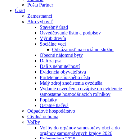
Pošta Partner
Úrad
Zamestnanci
Ako vybaviť
Stavebný úrad
Osvedčovanie listín a podpisov
Výrub drevín
Sociálne veci
Odkázanosť na sociálnu službu
Obecné nájomné byty
Daň za psa
Daň z nehnuteľností
Evidencia obyvateľstva
Pridelenie súpisného čísla
Malý zdroj znečistenia ovzdušia
Vydanie osvedčenia o zápise do evidencie
samostatne hospodáriacich roľníkov
Poplatky
Ostatné tlačivá
Odpadové hospodárstvo
Civilná ochrana
Voľby
Voľby do orgánov samosprávy obcí a do
orgánov samosprávnych krajov 2026
Referendum 2026