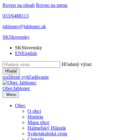
Rovno na obsah
Rovno na menu
033/6488113
jablonec@jablonec.sk
SK
Slovensky
SK
Slovensky
EN
English
Hľadaný výraz
Hľadať
rozšírené vyhľadávanie
Obec
Jablonec
Menu
Obec
O obci
História
Mapa obce
Halmešský Hlásnik
Svätojakubská cesta
Cintorín