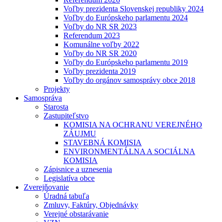
Voľby prezidenta Slovenskej republiky 2024
Voľby do Európskeho parlamentu 2024
Voľby do NR SR 2023
Referendum 2023
Komunálne voľby 2022
Voľby do NR SR 2020
Voľby do Európskeho parlamentu 2019
Voľby prezidenta 2019
Voľby do orgánov samosprávy obce 2018
Projekty
Samospráva
Starosta
Zastupiteľstvo
KOMISIA NA OCHRANU VEREJNÉHO
ZÁUJMU
STAVEBNÁ KOMISIA
ENVIRONMENTÁLNA A SOCIÁLNA
KOMISIA
Zápisnice a uznesenia
Legislatíva obce
Zverejňovanie
Úradná tabuľa
Zmluvy, Faktúry, Objednávky
Verejné obstarávanie