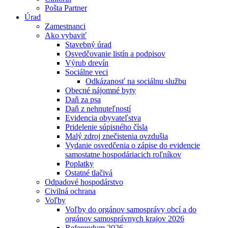
Pošta Partner
Úrad
Zamestnanci
Ako vybaviť
Stavebný úrad
Osvedčovanie listín a podpisov
Výrub drevín
Sociálne veci
Odkázanosť na sociálnu službu
Obecné nájomné byty
Daň za psa
Daň z nehnuteľností
Evidencia obyvateľstva
Pridelenie súpisného čísla
Malý zdroj znečistenia ovzdušia
Vydanie osvedčenia o zápise do evidencie
samostatne hospodáriacich roľníkov
Poplatky
Ostatné tlačivá
Odpadové hospodárstvo
Civilná ochrana
Voľby
Voľby do orgánov samosprávy obcí a do
orgánov samosprávnych krajov 2026
Referendum 2026