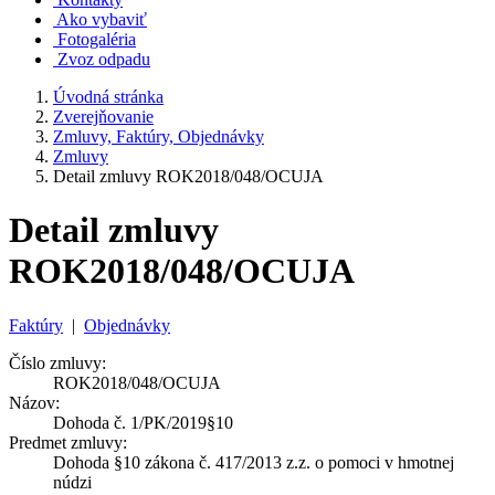
Ako vybaviť
Fotogaléria
Zvoz odpadu
Úvodná stránka
Zverejňovanie
Zmluvy, Faktúry, Objednávky
Zmluvy
Detail zmluvy ROK2018/048/OCUJA
Detail zmluvy
ROK2018/048/OCUJA
Faktúry
|
Objednávky
Číslo zmluvy:
ROK2018/048/OCUJA
Názov:
Dohoda č. 1/PK/2019§10
Predmet zmluvy:
Dohoda §10 zákona č. 417/2013 z.z. o pomoci v hmotnej
núdzi