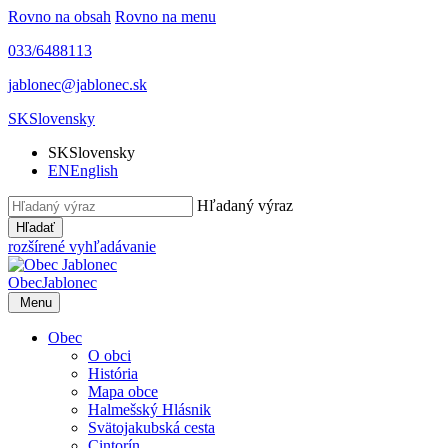
Rovno na obsah
Rovno na menu
033/6488113
jablonec@jablonec.sk
SK
Slovensky
SK
Slovensky
EN
English
Hľadaný výraz
Hľadať
rozšírené vyhľadávanie
Obec
Jablonec
Menu
Obec
O obci
História
Mapa obce
Halmešský Hlásnik
Svätojakubská cesta
Cintorín