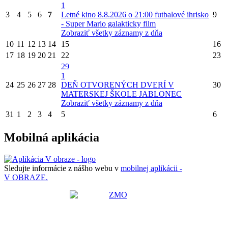
1
3
4
5
6
7
Letné kino 8.8.2026 o 21:00 futbalové ihrisko
9
- Super Mario galakticky film
Zobraziť všetky záznamy z dňa
10
11
12
13
14
15
16
17
18
19
20
21
22
23
29
1
24
25
26
27
28
DEŇ OTVORENÝCH DVERÍ V
30
MATERSKEJ ŠKOLE JABLONEC
Zobraziť všetky záznamy z dňa
31
1
2
3
4
5
6
Mobilná aplikácia
Sledujte informácie z nášho webu v
mobilnej aplikácii -
V OBRAZE.