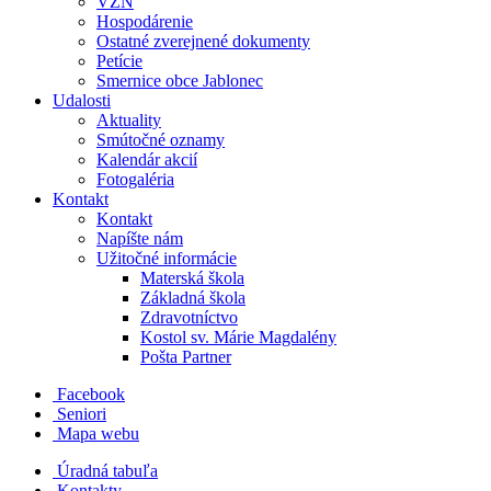
VZN
Hospodárenie
Ostatné zverejnené dokumenty
Petície
Smernice obce Jablonec
Udalosti
Aktuality
Smútočné oznamy
Kalendár akcií
Fotogaléria
Kontakt
Kontakt
Napíšte nám
Užitočné informácie
Materská škola
Základná škola
Zdravotníctvo
Kostol sv. Márie Magdalény
Pošta Partner
Facebook
Seniori
Mapa webu
Úradná tabuľa
Kontakty