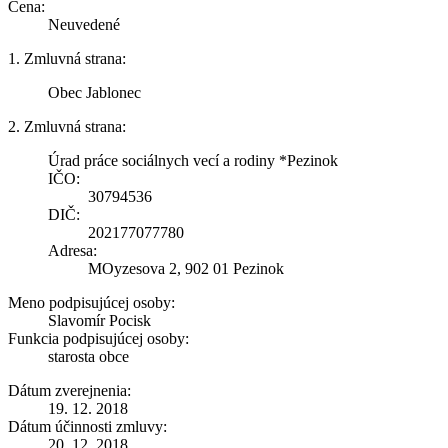
Cena:
Neuvedené
1. Zmluvná strana:
Obec Jablonec
2. Zmluvná strana:
Úrad práce sociálnych vecí a rodiny *Pezinok
IČO:
30794536
DIČ:
202177077780
Adresa:
MOyzesova 2, 902 01 Pezinok
Meno podpisujúcej osoby:
Slavomír Pocisk
Funkcia podpisujúcej osoby:
starosta obce
Dátum zverejnenia:
19. 12. 2018
Dátum účinnosti zmluvy:
20. 12. 2018