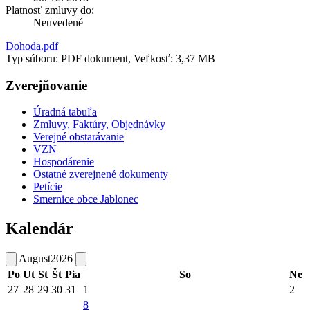
Platnosť zmluvy do:
Neuvedené
Dohoda.pdf
Typ súboru: PDF dokument, Veľkosť: 3,37 MB
Zverejňovanie
Úradná tabuľa
Zmluvy, Faktúry, Objednávky
Verejné obstarávanie
VZN
Hospodárenie
Ostatné zverejnené dokumenty
Petície
Smernice obce Jablonec
Kalendár
August
2026
Po
Ut
St
Št
Pia
So
Ne
27
28
29
30
31
1
2
8