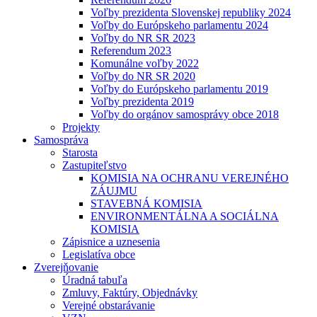
Voľby prezidenta Slovenskej republiky 2024
Voľby do Európskeho parlamentu 2024
Voľby do NR SR 2023
Referendum 2023
Komunálne voľby 2022
Voľby do NR SR 2020
Voľby do Európskeho parlamentu 2019
Voľby prezidenta 2019
Voľby do orgánov samosprávy obce 2018
Projekty
Samospráva
Starosta
Zastupiteľstvo
KOMISIA NA OCHRANU VEREJNÉHO
ZÁUJMU
STAVEBNÁ KOMISIA
ENVIRONMENTÁLNA A SOCIÁLNA
KOMISIA
Zápisnice a uznesenia
Legislatíva obce
Zverejňovanie
Úradná tabuľa
Zmluvy, Faktúry, Objednávky
Verejné obstarávanie