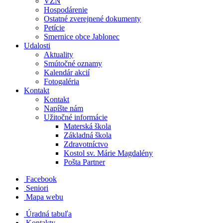
VZN
Hospodárenie
Ostatné zverejnené dokumenty
Petície
Smernice obce Jablonec
Udalosti
Aktuality
Smútočné oznamy
Kalendár akcií
Fotogaléria
Kontakt
Kontakt
Napíšte nám
Užitočné informácie
Materská škola
Základná škola
Zdravotníctvo
Kostol sv. Márie Magdalény
Pošta Partner
Facebook
Seniori
Mapa webu
Úradná tabuľa
Kontakty