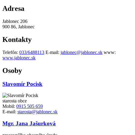
Adresa
Jablonec 206
900 86, Jablonec
Kontakty
Telefón:
033/6488113
E-mail:
jablonec@jablonec.sk
www:
www.jablonec.sk
Osoby
Slavomír Pocisk
starosta obce
Mobil:
0915 505 659
E-mail:
starosta@jablonec.sk
Mgr. Jana Jašurková