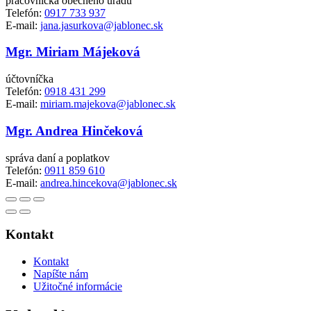
pracovníčka obecného úradu
Telefón:
0917 733 937
E-mail:
jana.jasurkova@jablonec.sk
Mgr. Miriam Májeková
účtovníčka
Telefón:
0918 431 299
E-mail:
miriam.majekova@jablonec.sk
Mgr. Andrea Hinčeková
správa daní a poplatkov
Telefón:
0911 859 610
E-mail:
andrea.hincekova@jablonec.sk
Kontakt
Kontakt
Napíšte nám
Užitočné informácie