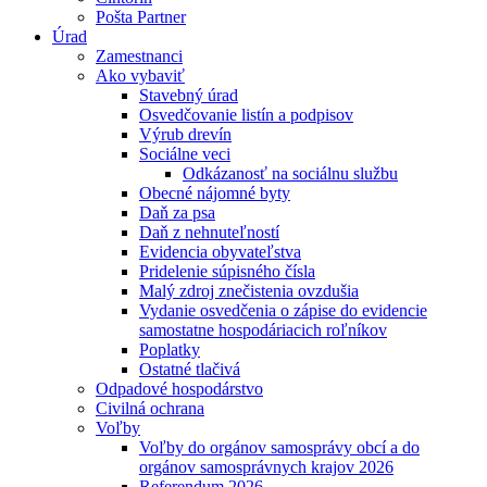
Pošta Partner
Úrad
Zamestnanci
Ako vybaviť
Stavebný úrad
Osvedčovanie listín a podpisov
Výrub drevín
Sociálne veci
Odkázanosť na sociálnu službu
Obecné nájomné byty
Daň za psa
Daň z nehnuteľností
Evidencia obyvateľstva
Pridelenie súpisného čísla
Malý zdroj znečistenia ovzdušia
Vydanie osvedčenia o zápise do evidencie
samostatne hospodáriacich roľníkov
Poplatky
Ostatné tlačivá
Odpadové hospodárstvo
Civilná ochrana
Voľby
Voľby do orgánov samosprávy obcí a do
orgánov samosprávnych krajov 2026
Referendum 2026