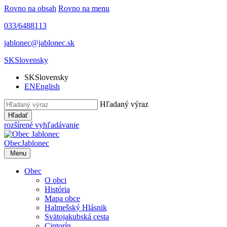
Rovno na obsah
Rovno na menu
033/6488113
jablonec@jablonec.sk
SK
Slovensky
SK
Slovensky
EN
English
Hľadaný výraz
Hľadať
rozšírené vyhľadávanie
Obec
Jablonec
Menu
Obec
O obci
História
Mapa obce
Halmešský Hlásnik
Svätojakubská cesta
Cintorín