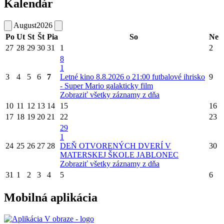
Kalendár
August
2026
Po
Ut
St
Št
Pia
So
Ne
27
28
29
30
31
1
2
8
1
3
4
5
6
7
Letné kino 8.8.2026 o 21:00 futbalové ihrisko
9
- Super Mario galakticky film
Zobraziť všetky záznamy z dňa
10
11
12
13
14
15
16
17
18
19
20
21
22
23
29
1
24
25
26
27
28
DEŇ OTVORENÝCH DVERÍ V
30
MATERSKEJ ŠKOLE JABLONEC
Zobraziť všetky záznamy z dňa
31
1
2
3
4
5
6
Mobilná aplikácia