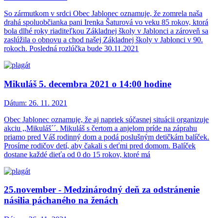
So zármutkom v srdci Obec Jablonec oznamuje, že zomrela naša
drahá spoluobčianka pani Irenka Šaturová vo veku 85 rokov, ktorá
bola dlhé roky riaditeľkou Základnej školy v Jablonci a zároveň sa
zaslúžila o obnovu a chod našej Základnej školy v Jablonci v 90.
rokoch. Posledná rozlúčka bude 30.11.2021
Mikuláš 5. decembra 2021 o 14:00 hodine
Dátum:
26. 11. 2021
Obec Jablonec oznamuje, že aj napriek súčasnej situácii organizuje
akciu ,,Mikuláš´´. Mikuláš s čertom a anjelom príde na záprahu
priamo pred Váš rodinný dom a podá poslušným detičkám balíček.
Prosíme rodičov detí, aby čakali s deťmi pred domom. Balíček
dostane každé dieťa od 0 do 15 rokov, ktoré má
25.november - Medzinárodný deň za odstránenie
násilia páchaného na ženách