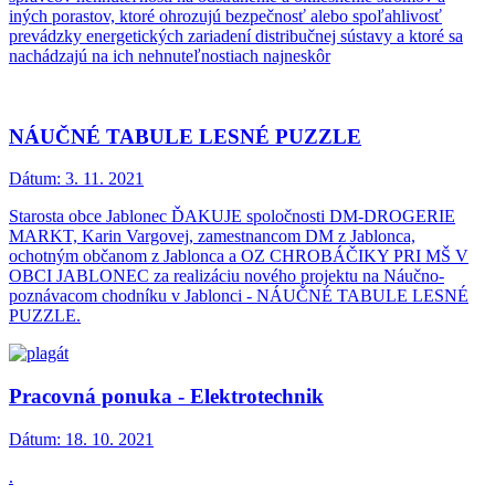
iných porastov, ktoré ohrozujú bezpečnosť alebo spoľahlivosť
prevádzky energetických zariadení distribučnej sústavy a ktoré sa
nachádzajú na ich nehnuteľnostiach najneskôr
NÁUČNÉ TABULE LESNÉ PUZZLE
Dátum:
3. 11. 2021
Starosta obce Jablonec ĎAKUJE spoločnosti DM-DROGERIE
MARKT, Karin Vargovej, zamestnancom DM z Jablonca,
ochotným občanom z Jablonca a OZ CHROBÁČIKY PRI MŠ V
OBCI JABLONEC za realizáciu nového projektu na Náučno-
poznávacom chodníku v Jablonci - NÁUČNÉ TABULE LESNÉ
PUZZLE.
Pracovná ponuka - Elektrotechnik
Dátum:
18. 10. 2021
.