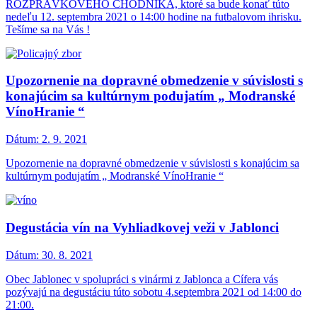
ROZPRÁVKOVÉHO CHODNÍKA, ktoré sa bude konať túto
nedeľu 12. septembra 2021 o 14:00 hodine na futbalovom ihrisku.
Tešíme sa na Vás !
Upozornenie na dopravné obmedzenie v súvislosti s
konajúcim sa kultúrnym podujatím „ Modranské
VínoHranie “
Dátum:
2. 9. 2021
Upozornenie na dopravné obmedzenie v súvislosti s konajúcim sa
kultúrnym podujatím „ Modranské VínoHranie “
Degustácia vín na Vyhliadkovej veži v Jablonci
Dátum:
30. 8. 2021
Obec Jablonec v spolupráci s vinármi z Jablonca a Cífera vás
pozývajú na degustáciu túto sobotu 4.septembra 2021 od 14:00 do
21:00.