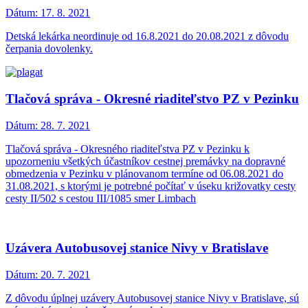
Dátum:
17. 8. 2021
Detská lekárka neordinuje od 16.8.2021 do 20.08.2021 z dôvodu
čerpania dovolenky.
Tlačová správa - Okresné riaditeľstvo PZ v Pezinku
Dátum:
28. 7. 2021
Tlačová správa - Okresného riaditeľstva PZ v Pezinku k
upozorneniu všetkých účastníkov cestnej premávky na dopravné
obmedzenia v Pezinku v plánovanom termíne od 06.08.2021 do
31.08.2021, s ktorými je potrebné počítať v úseku križovatky cesty
cesty II/502 s cestou III/1085 smer Limbach
Uzávera Autobusovej stanice Nivy v Bratislave
Dátum:
20. 7. 2021
Z dôvodu úplnej uzávery Autobusovej stanice Nivy v Bratislave, sú