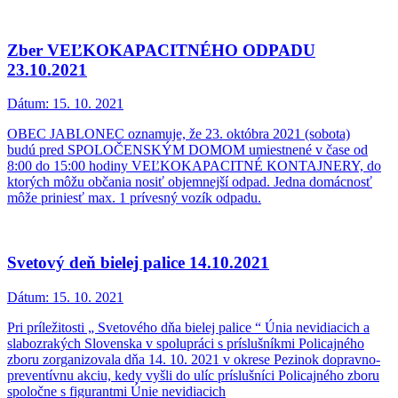
Zber VEĽKOKAPACITNÉHO ODPADU
23.10.2021
Dátum:
15. 10. 2021
OBEC JABLONEC oznamuje, že 23. októbra 2021 (sobota)
budú pred SPOLOČENSKÝM DOMOM umiestnené v čase od
8:00 do 15:00 hodiny VEĽKOKAPACITNÉ KONTAJNERY, do
ktorých môžu občania nosiť objemnejší odpad. Jedna domácnosť
môže priniesť max. 1 prívesný vozík odpadu.
Svetový deň bielej palice 14.10.2021
Dátum:
15. 10. 2021
Pri príležitosti „ Svetového dňa bielej palice “ Únia nevidiacich a
slabozrakých Slovenska v spolupráci s príslušníkmi Policajného
zboru zorganizovala dňa 14. 10. 2021 v okrese Pezinok dopravno-
preventívnu akciu, kedy vyšli do ulíc príslušníci Policajného zboru
spoločne s figurantmi Únie nevidiacich