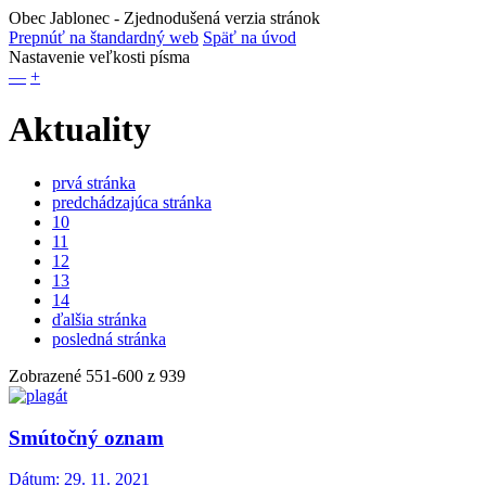
Obec Jablonec
- Zjednodušená verzia stránok
Prepnúť na štandardný web
Späť na úvod
Nastavenie veľkosti písma
—
+
Aktuality
prvá stránka
predchádzajúca stránka
10
11
12
13
14
ďalšia stránka
posledná stránka
Zobrazené
551
-
600
z 939
Smútočný oznam
Dátum:
29. 11. 2021