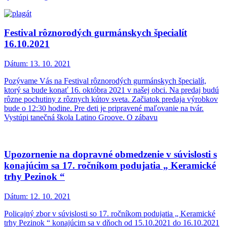
Festival rôznorodých gurmánskych špecialít
16.10.2021
Dátum:
13. 10. 2021
Pozývame Vás na Festival rôznorodých gurmánskych špecialít,
ktorý sa bude konať 16. októbra 2021 v našej obci. Na predaj budú
rôzne pochutiny z rôznych kútov sveta. Začiatok predaja výrobkov
bude o 12:30 hodine. Pre deti je pripravené maľovanie na tvár.
Vystúpi tanečná škola Latino Groove. O zábavu
Upozornenie na dopravné obmedzenie v súvislosti s
konajúcim sa 17. ročníkom podujatia „ Keramické
trhy Pezinok “
Dátum:
12. 10. 2021
Policajný zbor v súvislosti so 17. ročníkom podujatia „ Keramické
trhy Pezinok “ konajúcim sa v dňoch od 15.10.2021 do 16.10.2021