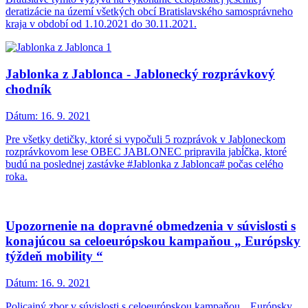
deratizácie na území všetkých obcí Bratislavského samosprávneho
kraja v období od 1.10.2021 do 30.11.2021.
Jablonka z Jablonca - Jablonecký rozprávkový
chodník
Dátum:
16. 9. 2021
Pre všetky detičky, ktoré si vypočuli 5 rozprávok v Jabloneckom
rozprávkovom lese OBEC JABLONEC pripravila jabĺčka, ktoré
budú na poslednej zastávke #Jablonka z Jablonca# počas celého
roka.
Upozornenie na dopravné obmedzenia v súvislosti s
konajúcou sa celoeurópskou kampaňou „ Európsky
týždeň mobility “
Dátum:
16. 9. 2021
Policajný zbor v súvislosti s celoeurópskou kampaňou „ Európsky