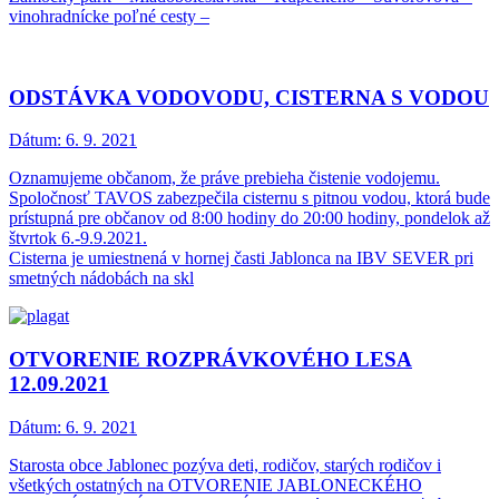
vinohradnícke poľné cesty –
ODSTÁVKA VODOVODU, CISTERNA S VODOU
Dátum:
6. 9. 2021
Oznamujeme občanom, že práve prebieha čistenie vodojemu.
Spoločnosť TAVOS zabezpečila cisternu s pitnou vodou, ktorá bude
prístupná pre občanov od 8:00 hodiny do 20:00 hodiny, pondelok až
štvrtok 6.-9.9.2021.
Cisterna je umiestnená v hornej časti Jablonca na IBV SEVER pri
smetných nádobách na skl
OTVORENIE ROZPRÁVKOVÉHO LESA
12.09.2021
Dátum:
6. 9. 2021
Starosta obce Jablonec pozýva deti, rodičov, starých rodičov i
všetkých ostatných na OTVORENIE JABLONECKÉHO