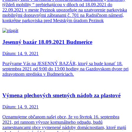
týždeň mobility “ prebiehajúcou v dňoch od 18.09.2021 do
22.09.2021 v meste Pezinok upozorňuje na uzatvorenie parkoviska
mobilnými dopravnými zábranami č. 701 na Radničnom námestí,
konkrétne parkoviska pred Mestským úradom Pezinok
Jesenný bazár 18.09.2021 Budmerice
Dátum:
14. 9. 2021
Pozývame Vás na JESENNÝ BAZÁR, ktorý sa bude konať 18.
septembra 2021 od 9:00 do 13:00 hodiny na Gazdovskom dvore pri
zdravotnom stredisku v Budmericiach.
Výmena plechových smetných nádob za plastové
Dátum:
14. 9. 2021
Oznamujeme občanom našej obce, že vo štvrtok 16. septembra
2021, pri rannom vývoze komunálneho odpadu, budú
zamestnancami obce vymenené nádoby domácnostiam, ktoré majú