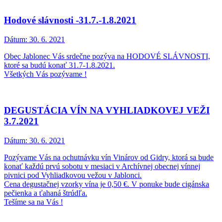
Hodové slávnosti -31.7.-1.8.2021
Dátum:
30. 6. 2021
Obec Jablonec Vás srdečne pozýva na HODOVÉ SLÁVNOSTI,
ktoré sa budú konať 31.7-1.8.2021.
Všetkých Vás pozývame !
DEGUSTÁCIA VÍN NA VYHLIADKOVEJ VEŽI
3.7.2021
Dátum:
30. 6. 2021
Pozývame Vás na ochutnávku vín Vinárov od Gidry, ktorá sa bude
konať každú prvú sobotu v mesiaci v Archívnej obecnej vínnej
pivnici pod Vyhliadkovou vežou v Jablonci.
Cena degustačnej vzorky vína je 0,50 €. V ponuke bude cigánska
pečienka a ťahaná štrúdľa.
Tešíme sa na Vás !