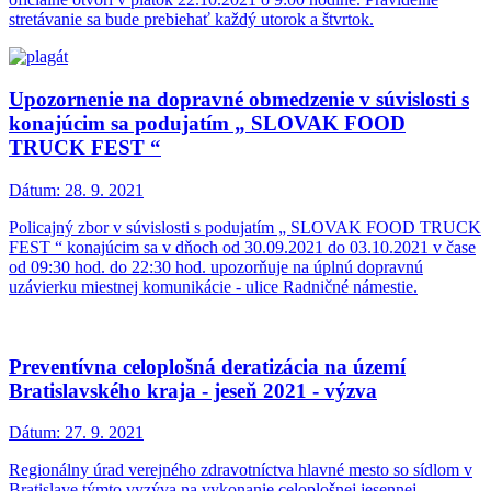
stretávanie sa bude prebiehať každý utorok a štvrtok.
Upozornenie na dopravné obmedzenie v súvislosti s
konajúcim sa podujatím „ SLOVAK FOOD
TRUCK FEST “
Dátum:
28. 9. 2021
Policajný zbor v súvislosti s podujatím „ SLOVAK FOOD TRUCK
FEST “ konajúcim sa v dňoch od 30.09.2021 do 03.10.2021 v čase
od 09:30 hod. do 22:30 hod. upozorňuje na úplnú dopravnú
uzávierku miestnej komunikácie - ulice Radničné námestie.
Preventívna celoplošná deratizácia na území
Bratislavského kraja - jeseň 2021 - výzva
Dátum:
27. 9. 2021
Regionálny úrad verejného zdravotníctva hlavné mesto so sídlom v
Bratislave týmto vyzýva na vykonanie celoplošnej jesennej