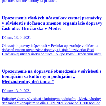
plechové smetné nádoby za plastové.
Upozornenie všetkých účastníkov cestnej premávky
v súvislosti s dočasnou zmenou organizácie dopravy
časti ulice Hrnčiarska v Modre
Dátum:
13. 9. 2021
Okresný dopravný inšpektorát v Pezinku upozorňuje vodičov na
dočasnú zmenu organizácie dopravy t.j. úplnú uzávierku časti
Hrnčiarskej ulice v úseku od ulice SNP po kolmú Hrnčiarsku ulicu.
Upozornenie na dopravné obmedzenie v súvislosti s
konajúcim sa kultúrnym podujatím „
Medzinárodný deň tanca “
Dátum:
13. 9. 2021
Policajný zbor v súvislosti s kultúrnym podujatím „ Medzinárodný
deň tanca “ konajúcim sa dňa 15.09.2021 v čase od 15:00 hod. do