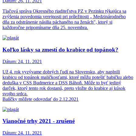
Dátum:
26. 11. 2021
Tlačová správa Okresného riaditeľstva PZ v Pezinku týkajúca sa
zvýšenia povedomia verejnosti pri príležitosti „ Medzinárodného
dňa za odstránenie násilia páchaného na ženách", ktorý si
každoročne pripomíname dňa 25. novembra.
Koľko lásky sa zmestí do krabice od topánok?
Dátum:
24. 11. 2021
Už 4. rok vyzývame dobrých ľudí na Slovensku, aby naplnili
krabicu od topánok maličkosťami, ktoré môžu potešiť babičku alebo
deduška v CSS Budmerice a DSS Báhoň. Môže to byť jediný
darček, ktorý tento rok dostanú, preto vložte do krabice aj kúsok
svojho srdca.
Balíčky môžete odovzdať do 2.12.2021
Vianočné trhy 2021 - zrušené
Dátum:
24. 11. 2021