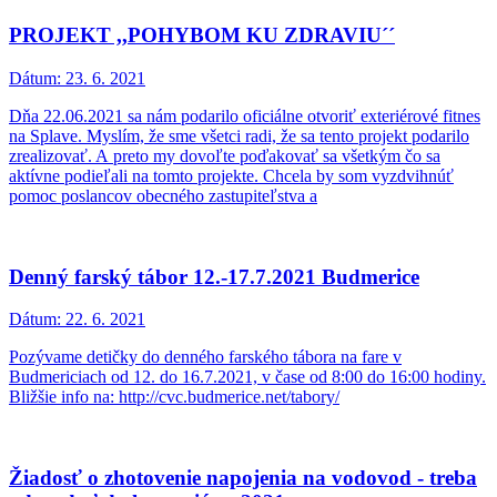
PROJEKT ,,POHYBOM KU ZDRAVIU´´
Dátum:
23. 6. 2021
Dňa 22.06.2021 sa nám podarilo oficiálne otvoriť exteriérové fitnes
na Splave. Myslím, že sme všetci radi, že sa tento projekt podarilo
zrealizovať. A preto my dovoľte poďakovať sa všetkým čo sa
aktívne podieľali na tomto projekte. Chcela by som vyzdvihnúť
pomoc poslancov obecného zastupiteľstva a
Denný farský tábor 12.-17.7.2021 Budmerice
Dátum:
22. 6. 2021
Pozývame detičky do denného farského tábora na fare v
Budmericiach od 12. do 16.7.2021, v čase od 8:00 do 16:00 hodiny.
Bližšie info na: http://cvc.budmerice.net/tabory/
Žiadosť o zhotovenie napojenia na vodovod - treba