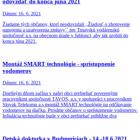
odovzdať do konca júna 2021
Dátum:
16. 6. 2021
Žiadame tých občanov, ktorí neodovzdali ,,Žiadosť o zhotovenie
napojenia a uzatvorenia zmluvy´´ pre Trnavskú vodárenskú
spoločnosť a.s. na obecnom úrade v Jablonci, aby tak urobili do
konca júna 2021.
Montáž SMART technológie - sprístupnenie
vodomerov
Dátum:
16. 6. 2021
Dnešným dňom začína v našej obci prebiehať poverenými
pracovníkmi spoločnosti TAVOS, a.s. v spolupráci s pracovníkmi
Slovak Telekomu a.s montáž SMART technológie na odčítavanie
vodomerov na diaľku. Prosíme občanov o sprístupnenie vodomerov.
Inštalácia technológie bude v obci prebiehať približne dva
Detská doktorka v Budmericiach - 14.-18.6.2021