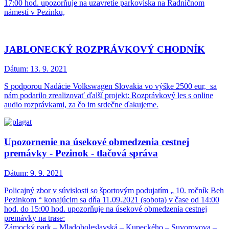
17:00 hod. upozorňuje na uzavretie parkoviska na Radničnom
námestí v Pezinku,
JABLONECKÝ ROZPRÁVKOVÝ CHODNÍK
Dátum:
13. 9. 2021
S podporou Nadácie Volkswagen Slovakia vo výške 2500 eur, sa
nám podarilo zrealizovať ďalší projekt: Rozprávkový les s online
audio rozprávkami, za čo im srdečne ďakujeme.
Upozornenie na úsekové obmedzenia cestnej
premávky - Pezinok - tlačová správa
Dátum:
9. 9. 2021
Policajný zbor v súvislosti so športovým podujatím „ 10. ročník Beh
Pezinkom “ konajúcim sa dňa 11.09.2021 (sobota) v čase od 14:00
hod. do 15:00 hod. upozorňuje na úsekové obmedzenia cestnej
premávky na trase:
Zámocký park – Mladoboleslavská – Kupeckého – Suvorovova –