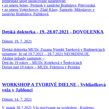
prímestské spoje ukončované nasledovne:
• zo smeru Senec, Pezinok v zastávke Bratislava, Prievozská,
• zo smeru Vojtechovce, Zlaté Klasy, Šamorín, Miloslavov v
zastávke Bratislava, Pažitková,
Detská doktorka - 19.-28.07.2021 - DOVOLENKA
Dátum:
19. 7. 2021
Detská doktorka MUDr. Zuzana Njambi Tareková v Budmericiach
oznamuje, že od 19.7.2021 – 28.7.2021 NEORDINUJE.
Akútne prípady zastupuje –
Deti do 19 rokov – MUDr. Koleková v Šenkviciach
Dorast nad 19 rokov – MUDr. Feketova v Pezinku
WORKSHOP A TVORIVÉ DIELNE - Vyhliadková
veža v Jablonci
Dátum:
14. 7. 2021
V piatok 30.7.2021 Vás pozývame na workshop - Krajinno-