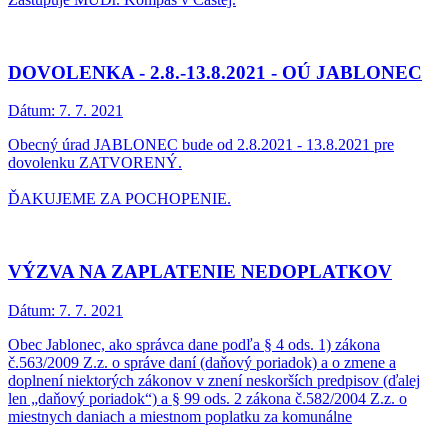
DOVOLENKA - 2.8.-13.8.2021 - OÚ JABLONEC
Dátum:
7. 7. 2021
Obecný úrad JABLONEC bude od 2.8.2021 - 13.8.2021 pre
dovolenku ZATVORENÝ.
ĎAKUJEME ZA POCHOPENIE.
VÝZVA NA ZAPLATENIE NEDOPLATKOV
Dátum:
7. 7. 2021
Obec Jablonec, ako správca dane podľa § 4 ods. 1) zákona
č.563/2009 Z.z. o správe daní (daňový poriadok) a o zmene a
doplnení niektorých zákonov v znení neskorších predpisov (ďalej
len „daňový poriadok“) a § 99 ods. 2 zákona č.582/2004 Z.z. o
miestnych daniach a miestnom poplatku za komunálne