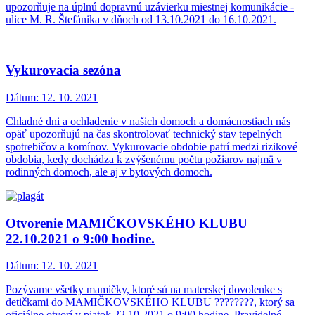
upozorňuje na úplnú dopravnú uzávierku miestnej komunikácie -
ulice M. R. Štefánika v dňoch od 13.10.2021 do 16.10.2021.
Vykurovacia sezóna
Dátum:
12. 10. 2021
Chladné dni a ochladenie v našich domoch a domácnostiach nás
opäť upozorňujú na čas skontrolovať technický stav tepelných
spotrebičov a komínov. Vykurovacie obdobie patrí medzi rizikové
obdobia, kedy dochádza k zvýšenému počtu požiarov najmä v
rodinných domoch, ale aj v bytových domoch.
Otvorenie MAMIČKOVSKÉHO KLUBU
22.10.2021 o 9:00 hodine.
Dátum:
12. 10. 2021
Pozývame všetky mamičky, ktoré sú na materskej dovolenke s
detičkami do MAMIČKOVSKÉHO KLUBU ????????, ktorý sa
oficiálne otvorí v piatok 22.10.2021 o 9:00 hodine. Pravidelné