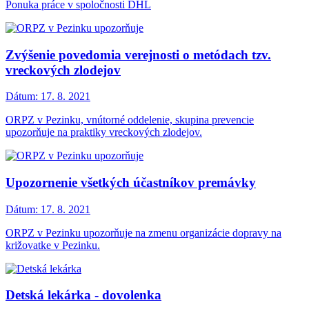
Ponuka práce v spoločnosti DHL
Zvýšenie povedomia verejnosti o metódach tzv.
vreckových zlodejov
Dátum:
17. 8. 2021
ORPZ v Pezinku, vnútorné oddelenie, skupina prevencie
upozorňuje na praktiky vreckových zlodejov.
Upozornenie všetkých účastníkov premávky
Dátum:
17. 8. 2021
ORPZ v Pezinku upozorňuje na zmenu organizácie dopravy na
križovatke v Pezinku.
Detská lekárka - dovolenka