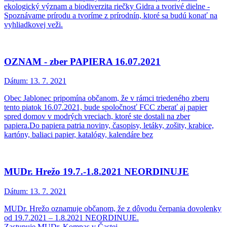
ekologický význam a biodiverzita riečky Gidra a tvorivé dielne -
Spoznávame prírodu a tvoríme z prírodnín, ktoré sa budú konať na
vyhliadkovej veži.
OZNAM - zber PAPIERA 16.07.2021
Dátum:
13. 7. 2021
Obec Jablonec pripomína občanom, že v rámci triedeného zberu
tento piatok 16.07.2021, bude spoločnosť FCC zberať aj papier
spred domov v modrých vreciach, ktoré ste dostali na zber
papiera.Do papiera patria noviny, časopisy, letáky, zošity, krabice,
kartóny, baliaci papier, katalógy, kalendáre bez
MUDr. Hrežo 19.7.-1.8.2021 NEORDINUJE
Dátum:
13. 7. 2021
MUDr. Hrežo oznamuje občanom, že z dôvodu čerpania dovolenky
od 19.7.2021 – 1.8.2021 NEORDINUJE.
Zastupuje MUDr. Kompas v Častej.