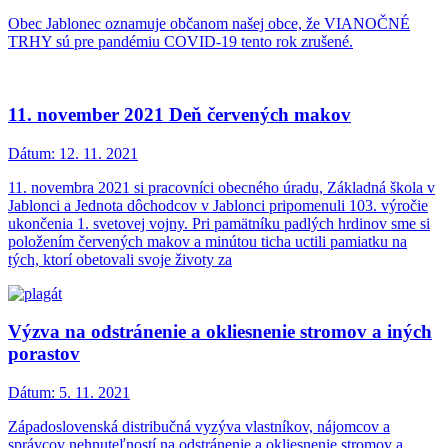
Obec Jablonec oznamuje občanom našej obce, že VIANOČNÉ
TRHY sú pre pandémiu COVID-19 tento rok zrušené.
11. november 2021 Deň červených makov
Dátum:
12. 11. 2021
11. novembra 2021 si pracovníci obecného úradu, Základná škola v
Jablonci a Jednota dôchodcov v Jablonci pripomenuli 103. výročie
ukončenia 1. svetovej vojny. Pri pamätníku padlých hrdinov sme si
položením červených makov a minútou ticha uctili pamiatku na
tých, ktorí obetovali svoje životy za
Výzva na odstránenie a okliesnenie stromov a iných
porastov
Dátum:
5. 11. 2021
Západoslovenská distribučná vyzýva vlastníkov, nájomcov a
správcov nehnuteľností na odstránenie a okliesnenie stromov a