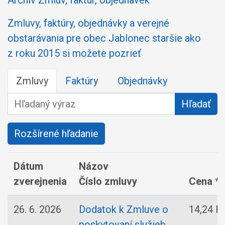
Archív Zmluv, faktúr, objednávek
Zmluvy, faktúry, objednávky a verejné
obstarávania pre obec Jablonec staršie ako
z roku 2015 si možete pozrieť
Zmluvy
Faktúry
Objednávky
Hľadaný výraz
Hľadať
Rozšírené hľadanie
Dátum
Názov
zverejnenia
Číslo zmluvy
Cena *
26. 6. 2026
Dodatok k Zmluve o
14,24 E
poskytovaní služieb