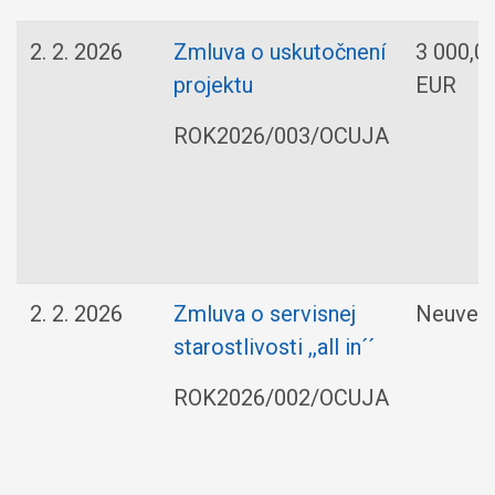
2. 2. 2026
Zmluva o uskutočnení
3 000,0
projektu
EUR
ROK2026/003/OCUJA
2. 2. 2026
Zmluva o servisnej
Neuved
starostlivosti ,,all in´´
ROK2026/002/OCUJA