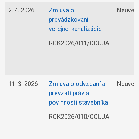
2. 4. 2026
Zmluva o
Neuved
prevádzkovaní
verejnej kanalizácie
ROK2026/011/OCUJA
11. 3. 2026
Zmluva o odvzdaní a
Neuved
prevzatí práv a
povinností stavebníka
ROK2026/010/OCUJA