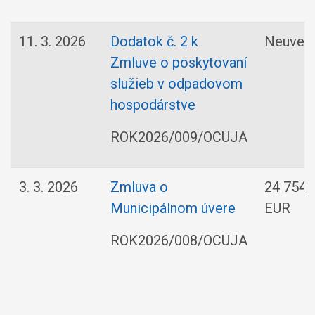
11. 3. 2026
Dodatok č. 2 k
Neuved
Zmluve o poskytovaní
služieb v odpadovom
hospodárstve
ROK2026/009/OCUJA
3. 3. 2026
Zmluva o
24 754,
Municipálnom úvere
EUR
ROK2026/008/OCUJA