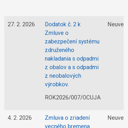
27. 2. 2026
Dodatok č. 2 k
Neuved
Zmluve o
zabezpečení systému
združeného
nakladania s odpadmi
z obalov a s odpadmi
z neobalových
výrobkov.
ROK2026/007/OCUJA
4. 2. 2026
Zmluva o zriadení
Neuved
vecného bremena