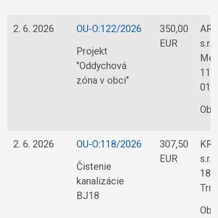
2. 6. 2026
OU-O:122/2026
350,00
ARC
EUR
s.r.o
Projekt
Med
"Oddychová
110
zóna v obci"
01,M
Obe
2. 6. 2026
OU-O:118/2026
307,50
KRT
EUR
s.r.
Čistenie
183
kanalizácie
Trn
BJ18
Obe