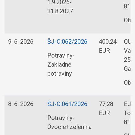
1.9.2026-
8110
31.8.2027
Obe
9. 6. 2026
ŠJ-O:062/2026
400,24
QUAL
EUR
Vaj
Potraviny-
25/
Základné
Gal
potraviny
Obe
8. 6. 2026
ŠJ-O:061/2026
77,28
EURO
EUR
Tom
Potraviny-
810 
Ovocie+zelenina