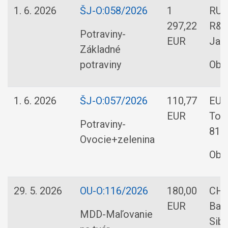
1. 6. 2026
ŠJ-O:058/2026
1
RUŽ
297,22
R&F,
Potraviny-
EUR
Jab
Základné
potraviny
Obe
1. 6. 2026
ŠJ-O:057/2026
110,77
EURO
EUR
Tom
Potraviny-
810 
Ovocie+zelenina
Obe
29. 5. 2026
OU-O:116/2026
180,00
CH
EUR
Barb
MDD-Maľovanie
Sibí