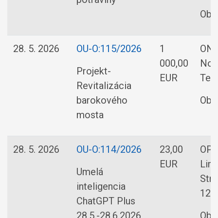
Obe
28. 5. 2026
OU-O:115/2026
1
OND
000,00
Nová
Projekt-
EUR
Teln
Revitalizácia
barokového
Obe
mosta
28. 5. 2026
OU-O:114/2026
23,00
OPE
EUR
Limi
Umelá
Stre
inteligencia
126 
ChatGPT Plus
28.5.-28.6.2026
Obe