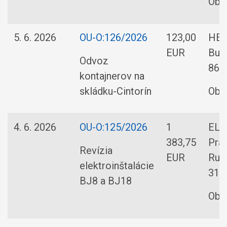
Obe
5. 6. 2026
OU-O:126/2026
123,00
HER
EUR
Bud
Odvoz
86 
kontajnerov na
skládku-Cintorín
Obe
4. 6. 2026
OU-O:125/2026
1
ELP
383,75
Prá
Revízia
EUR
Rud
elektroinštalácie
31,
BJ8 a BJ18
Obe