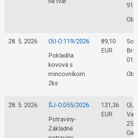
na tvár
917
Obe
28. 5. 2026
OU-O:119/2026
89,10
Soft
EUR
Bre
Pokladňa
01 
kovová s
mincovníkom
Obe
2ks
28. 5. 2026
ŠJ-O:055/2026
131,36
QUAL
EUR
Vaj
Potraviny-
25/
Základné
Gal
potraviny