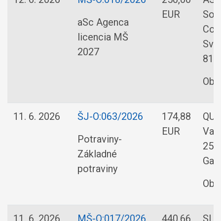
EUR
Sof
aSc Agenca
Cons
licencia MŠ
Svo
2027
8110
Obe
11. 6. 2026
ŠJ-O:063/2026
174,88
QUAL
EUR
Vaj
Potraviny-
25/
Základné
Gal
potraviny
Obe
11. 6. 2026
MŠ-O:017/2026
440,66
SLUŽ