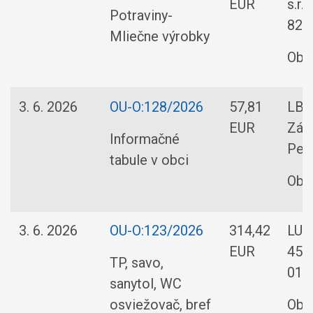
EUR
s.r.
Potraviny-
8235
Mliečne výrobky
Obe
3. 6. 2026
OU-O:128/2026
57,81
LB D
EUR
Záh
Informačné
Pez
tabule v obci
Obe
3. 6. 2026
OU-O:123/2026
314,42
LUNY
EUR
451
TP, savo,
01,
sanytol, WC
osviežovač, bref
Obe