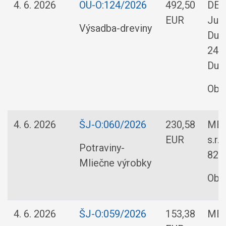
4. 6. 2026
OU-O:124/2026
492,50
DEC
EUR
Jura
Výsadba-dreviny
Dud
24,K
Dud
Obe
4. 6. 2026
ŠJ-O:060/2026
230,58
MEG
EUR
s.r.
Potraviny-
8235
Mliečne výrobky
Obe
4. 6. 2026
ŠJ-O:059/2026
153,38
MEG