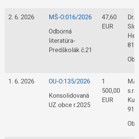
2. 6. 2026
MŠ-O:016/2026
47,60
Dr.
EUR
Slov
Odborná
Hey
literatúra-
8110
Predškolák č.21
Obe
1. 6. 2026
OU-O:135/2026
1
MAD
500,00
s.r.
Konsolidovaná
EUR
Kub
UZ obce r.2025
919
Obe