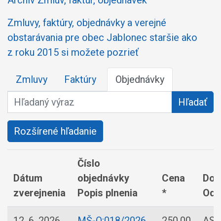
Archív Zmluv, faktúr, objednávek
Zmluvy, faktúry, objednávky a verejné
obstarávania pre obec Jablonec staršie ako
z roku 2015 si možete pozrieť
Zmluvy
Faktúry
Objednávky
Hľadaný výraz
Hľadať
Rozšírené hľadanie
Číslo
Dátum
objednávky
Cena
Dod
zverejnenia
Popis plnenia
*
Odb
12. 6. 2026
MŠ-O:018/2026
250,00
ASC