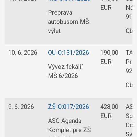
EUR
Nám
Preprava
919 
autobusom MŠ
výlet
Obe
10. 6. 2026
OU-O:131/2026
190,00
TAVO
EUR
Pri
Vývoz fekálií
921
MŠ 6/2026
Obe
9. 6. 2026
ZŠ-O:017/2026
428,00
ASC
EUR
Sof
ASC Agenda
Cons
Komplet pre ZŠ
Svo