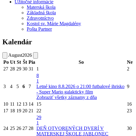
Užitočné informácie
Materská škola
Základná škola
Zdravotníctvo
Kostol sv. Márie Magdalény
Pošta Partner
Kalendár
August
2026
Po
Ut
St
Št
Pia
So
Ne
27
28
29
30
31
1
2
8
1
3
4
5
6
7
Letné kino 8.8.2026 o 21:00 futbalové ihrisko
9
- Super Mario galakticky film
Zobraziť všetky záznamy z dňa
10
11
12
13
14
15
16
17
18
19
20
21
22
23
29
1
24
25
26
27
28
DEŇ OTVORENÝCH DVERÍ V
30
MATERSKEJ ŠKOLE JABLONEC