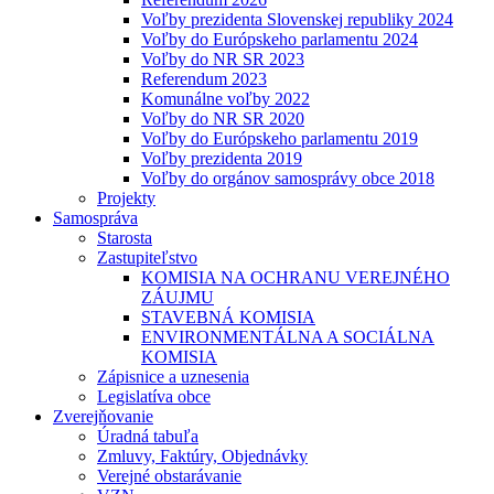
Voľby prezidenta Slovenskej republiky 2024
Voľby do Európskeho parlamentu 2024
Voľby do NR SR 2023
Referendum 2023
Komunálne voľby 2022
Voľby do NR SR 2020
Voľby do Európskeho parlamentu 2019
Voľby prezidenta 2019
Voľby do orgánov samosprávy obce 2018
Projekty
Samospráva
Starosta
Zastupiteľstvo
KOMISIA NA OCHRANU VEREJNÉHO
ZÁUJMU
STAVEBNÁ KOMISIA
ENVIRONMENTÁLNA A SOCIÁLNA
KOMISIA
Zápisnice a uznesenia
Legislatíva obce
Zverejňovanie
Úradná tabuľa
Zmluvy, Faktúry, Objednávky
Verejné obstarávanie