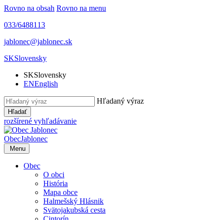
Rovno na obsah
Rovno na menu
033/6488113
jablonec@jablonec.sk
SK
Slovensky
SK
Slovensky
EN
English
Hľadaný výraz
Hľadať
rozšírené vyhľadávanie
Obec
Jablonec
Menu
Obec
O obci
História
Mapa obce
Halmešský Hlásnik
Svätojakubská cesta
Cintorín