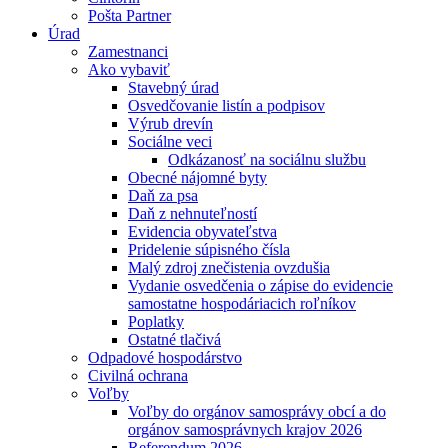
Pošta Partner
Úrad
Zamestnanci
Ako vybaviť
Stavebný úrad
Osvedčovanie listín a podpisov
Výrub drevín
Sociálne veci
Odkázanosť na sociálnu službu
Obecné nájomné byty
Daň za psa
Daň z nehnuteľností
Evidencia obyvateľstva
Pridelenie súpisného čísla
Malý zdroj znečistenia ovzdušia
Vydanie osvedčenia o zápise do evidencie
samostatne hospodáriacich roľníkov
Poplatky
Ostatné tlačivá
Odpadové hospodárstvo
Civilná ochrana
Voľby
Voľby do orgánov samosprávy obcí a do
orgánov samosprávnych krajov 2026
Referendum 2026