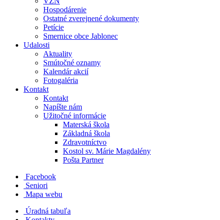
VZN
Hospodárenie
Ostatné zverejnené dokumenty
Petície
Smernice obce Jablonec
Udalosti
Aktuality
Smútočné oznamy
Kalendár akcií
Fotogaléria
Kontakt
Kontakt
Napíšte nám
Užitočné informácie
Materská škola
Základná škola
Zdravotníctvo
Kostol sv. Márie Magdalény
Pošta Partner
Facebook
Seniori
Mapa webu
Úradná tabuľa
Kontakty