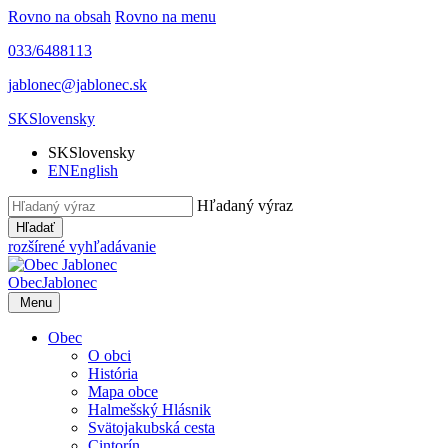
Rovno na obsah
Rovno na menu
033/6488113
jablonec@jablonec.sk
SK
Slovensky
SK
Slovensky
EN
English
Hľadaný výraz
Hľadať
rozšírené vyhľadávanie
Obec
Jablonec
Menu
Obec
O obci
História
Mapa obce
Halmešský Hlásnik
Svätojakubská cesta
Cintorín