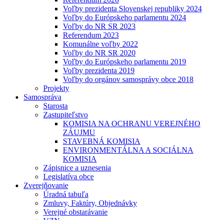
Voľby prezidenta Slovenskej republiky 2024
Voľby do Európskeho parlamentu 2024
Voľby do NR SR 2023
Referendum 2023
Komunálne voľby 2022
Voľby do NR SR 2020
Voľby do Európskeho parlamentu 2019
Voľby prezidenta 2019
Voľby do orgánov samosprávy obce 2018
Projekty
Samospráva
Starosta
Zastupiteľstvo
KOMISIA NA OCHRANU VEREJNÉHO
ZÁUJMU
STAVEBNÁ KOMISIA
ENVIRONMENTÁLNA A SOCIÁLNA
KOMISIA
Zápisnice a uznesenia
Legislatíva obce
Zverejňovanie
Úradná tabuľa
Zmluvy, Faktúry, Objednávky
Verejné obstarávanie