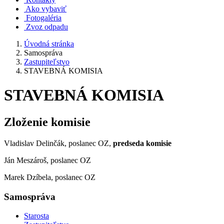
Ako vybaviť
Fotogaléria
Zvoz odpadu
Úvodná stránka
Samospráva
Zastupiteľstvo
STAVEBNÁ KOMISIA
STAVEBNÁ KOMISIA
Zloženie komisie
Vladislav Delinčák, poslanec OZ,
predseda komisie
Ján Meszároš, poslanec OZ
Marek Dzíbela, poslanec OZ
Samospráva
Starosta