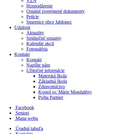
VZN
Hospodárenie
Ostatné zverejnené dokumenty
Petície
Smernice obce Jablonec
Udalosti
Aktuality
Smútočné oznamy
Kalendár akcií
Fotogaléria
Kontakt
Kontakt
Napíšte nám
Užitočné informácie
Materská škola
Základná škola
Zdravotníctvo
Kostol sv. Márie Magdalény
Pošta Partner
Facebook
Seniori
Mapa webu
Úradná tabuľa
Kontakty