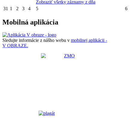
Zobraziť všetky záznamy z dňa
31
1
2
3
4
5
6
Mobilná aplikácia
Sledujte informácie z nášho webu v
mobilnej aplikácii -
V OBRAZE.