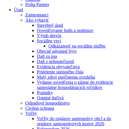
Pošta Partner
Úrad
Zamestnanci
Ako vybaviť
Stavebný úrad
Osvedčovanie listín a podpisov
Výrub drevín
Sociálne veci
Odkázanosť na sociálnu službu
Obecné nájomné byty
Daň za psa
Daň z nehnuteľností
Evidencia obyvateľstva
Pridelenie súpisného čísla
Malý zdroj znečistenia ovzdušia
Vydanie osvedčenia o zápise do evidencie
samostatne hospodáriacich roľníkov
Poplatky
Ostatné tlačivá
Odpadové hospodárstvo
Civilná ochrana
Voľby
Voľby do orgánov samosprávy obcí a do
orgánov samosprávnych krajov 2026
Referendum 2026