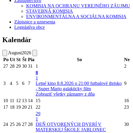
Zastupiteľstvo
KOMISIA NA OCHRANU VEREJNÉHO ZÁUJMU
STAVEBNÁ KOMISIA
ENVIRONMENTÁLNA A SOCIÁLNA KOMISIA
Zápisnice a uznesenia
Legislatíva obce
Kalendár
August
2026
Po
Ut
St
Št
Pia
So
Ne
27
28
29
30
31
1
2
8
1
3
4
5
6
7
Letné kino 8.8.2026 o 21:00 futbalové ihrisko
9
- Super Mario galakticky film
Zobraziť všetky záznamy z dňa
10
11
12
13
14
15
16
17
18
19
20
21
22
23
29
1
24
25
26
27
28
DEŇ OTVORENÝCH DVERÍ V
30
MATERSKEJ ŠKOLE JABLONEC