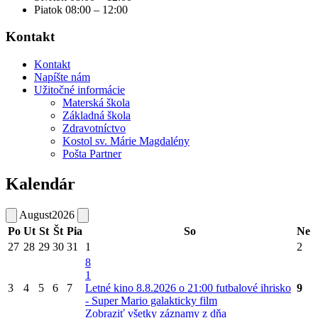
Piatok 08:00 – 12:00
Kontakt
Kontakt
Napíšte nám
Užitočné informácie
Materská škola
Základná škola
Zdravotníctvo
Kostol sv. Márie Magdalény
Pošta Partner
Kalendár
August
2026
Po
Ut
St
Št
Pia
So
Ne
27
28
29
30
31
1
2
8
1
3
4
5
6
7
Letné kino 8.8.2026 o 21:00 futbalové ihrisko
9
- Super Mario galakticky film
Zobraziť všetky záznamy z dňa