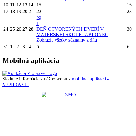
10
11
12
13
14
15
16
17
18
19
20
21
22
23
29
1
24
25
26
27
28
DEŇ OTVORENÝCH DVERÍ V
30
MATERSKEJ ŠKOLE JABLONEC
Zobraziť všetky záznamy z dňa
31
1
2
3
4
5
6
Mobilná aplikácia
Sledujte informácie z nášho webu v
mobilnej aplikácii -
V OBRAZE.