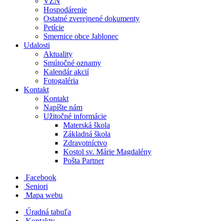
VZN
Hospodárenie
Ostatné zverejnené dokumenty
Petície
Smernice obce Jablonec
Udalosti
Aktuality
Smútočné oznamy
Kalendár akcií
Fotogaléria
Kontakt
Kontakt
Napíšte nám
Užitočné informácie
Materská škola
Základná škola
Zdravotníctvo
Kostol sv. Márie Magdalény
Pošta Partner
Facebook
Seniori
Mapa webu
Úradná tabuľa
Kontakty