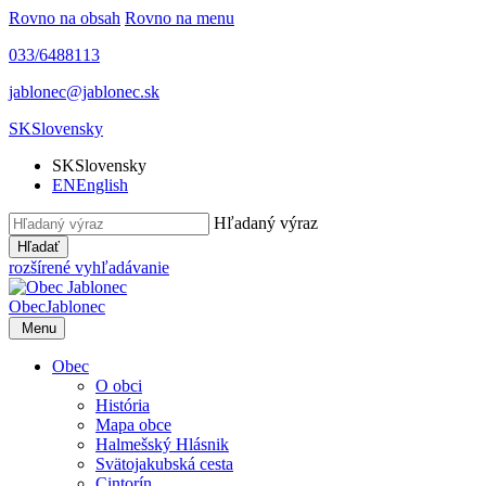
Rovno na obsah
Rovno na menu
033/6488113
jablonec@jablonec.sk
SK
Slovensky
SK
Slovensky
EN
English
Hľadaný výraz
Hľadať
rozšírené vyhľadávanie
Obec
Jablonec
Menu
Obec
O obci
História
Mapa obce
Halmešský Hlásnik
Svätojakubská cesta
Cintorín