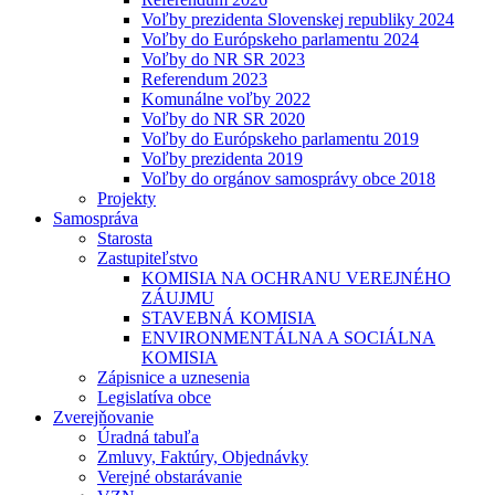
Voľby prezidenta Slovenskej republiky 2024
Voľby do Európskeho parlamentu 2024
Voľby do NR SR 2023
Referendum 2023
Komunálne voľby 2022
Voľby do NR SR 2020
Voľby do Európskeho parlamentu 2019
Voľby prezidenta 2019
Voľby do orgánov samosprávy obce 2018
Projekty
Samospráva
Starosta
Zastupiteľstvo
KOMISIA NA OCHRANU VEREJNÉHO
ZÁUJMU
STAVEBNÁ KOMISIA
ENVIRONMENTÁLNA A SOCIÁLNA
KOMISIA
Zápisnice a uznesenia
Legislatíva obce
Zverejňovanie
Úradná tabuľa
Zmluvy, Faktúry, Objednávky
Verejné obstarávanie