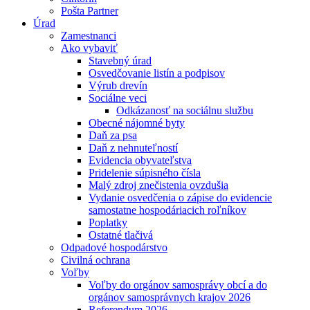
Pošta Partner
Úrad
Zamestnanci
Ako vybaviť
Stavebný úrad
Osvedčovanie listín a podpisov
Výrub drevín
Sociálne veci
Odkázanosť na sociálnu službu
Obecné nájomné byty
Daň za psa
Daň z nehnuteľností
Evidencia obyvateľstva
Pridelenie súpisného čísla
Malý zdroj znečistenia ovzdušia
Vydanie osvedčenia o zápise do evidencie
samostatne hospodáriacich roľníkov
Poplatky
Ostatné tlačivá
Odpadové hospodárstvo
Civilná ochrana
Voľby
Voľby do orgánov samosprávy obcí a do
orgánov samosprávnych krajov 2026
Referendum 2026