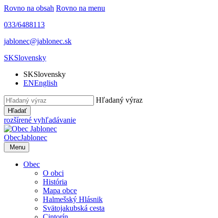
Rovno na obsah
Rovno na menu
033/6488113
jablonec@jablonec.sk
SK
Slovensky
SK
Slovensky
EN
English
Hľadaný výraz
Hľadať
rozšírené vyhľadávanie
Obec
Jablonec
Menu
Obec
O obci
História
Mapa obce
Halmešský Hlásnik
Svätojakubská cesta
Cintorín