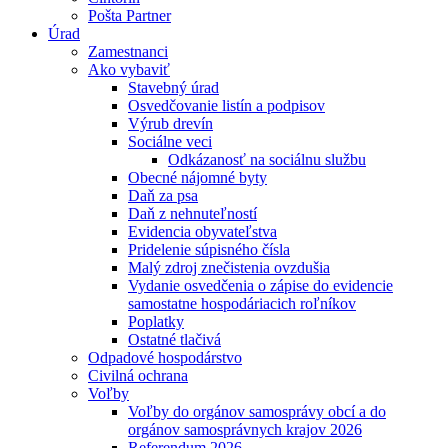
Pošta Partner
Úrad
Zamestnanci
Ako vybaviť
Stavebný úrad
Osvedčovanie listín a podpisov
Výrub drevín
Sociálne veci
Odkázanosť na sociálnu službu
Obecné nájomné byty
Daň za psa
Daň z nehnuteľností
Evidencia obyvateľstva
Pridelenie súpisného čísla
Malý zdroj znečistenia ovzdušia
Vydanie osvedčenia o zápise do evidencie
samostatne hospodáriacich roľníkov
Poplatky
Ostatné tlačivá
Odpadové hospodárstvo
Civilná ochrana
Voľby
Voľby do orgánov samosprávy obcí a do
orgánov samosprávnych krajov 2026
Referendum 2026