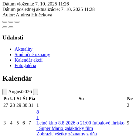
Dátum vloženia:
7. 10. 2025 11:26
Dátum poslednej aktualizácie:
7. 10. 2025 11:28
Autor:
Andrea Hinčeková
Udalosti
Aktuality
Smútočné oznamy
Kalendár akcií
Fotogaléria
Kalendár
August
2026
Po
Ut
St
Št
Pia
So
Ne
27
28
29
30
31
1
2
8
1
3
4
5
6
7
Letné kino 8.8.2026 o 21:00 futbalové ihrisko
9
- Super Mario galakticky film
Zobraziť všetky záznamy z dňa