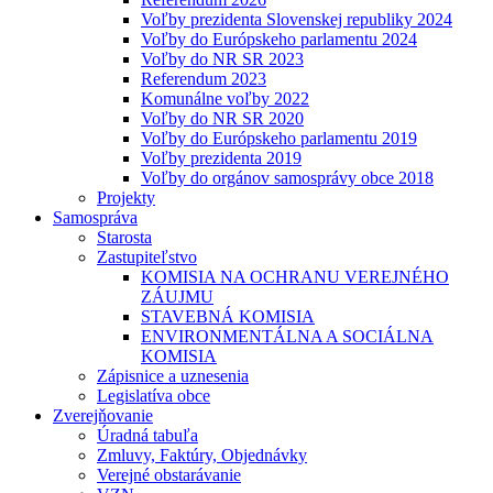
Voľby prezidenta Slovenskej republiky 2024
Voľby do Európskeho parlamentu 2024
Voľby do NR SR 2023
Referendum 2023
Komunálne voľby 2022
Voľby do NR SR 2020
Voľby do Európskeho parlamentu 2019
Voľby prezidenta 2019
Voľby do orgánov samosprávy obce 2018
Projekty
Samospráva
Starosta
Zastupiteľstvo
KOMISIA NA OCHRANU VEREJNÉHO
ZÁUJMU
STAVEBNÁ KOMISIA
ENVIRONMENTÁLNA A SOCIÁLNA
KOMISIA
Zápisnice a uznesenia
Legislatíva obce
Zverejňovanie
Úradná tabuľa
Zmluvy, Faktúry, Objednávky
Verejné obstarávanie