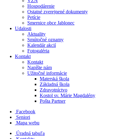
VZN
Hospodárenie
Ostatné zverejnené dokumenty
Petície
Smernice obce Jablonec
Udalosti
Aktuality
Smútočné oznamy
Kalendár akcií
Fotogaléria
Kontakt
Kontakt
Napíšte nám
Užitočné informácie
Materská škola
Základná škola
Zdravotníctvo
Kostol sv. Márie Magdalény
Pošta Partner
Facebook
Seniori
Mapa webu
Úradná tabuľa
Kontakty