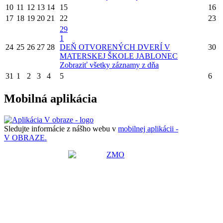
10
11
12
13
14
15
16
17
18
19
20
21
22
23
29
1
24
25
26
27
28
DEŇ OTVORENÝCH DVERÍ V
30
MATERSKEJ ŠKOLE JABLONEC
Zobraziť všetky záznamy z dňa
31
1
2
3
4
5
6
Mobilná aplikácia
Sledujte informácie z nášho webu v
mobilnej aplikácii -
V OBRAZE.