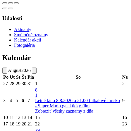
Udalosti
Aktuality
Smútočné oznamy
Kalendár akcií
Fotogaléria
Kalendár
August
2026
Po
Ut
St
Št
Pia
So
Ne
27
28
29
30
31
1
2
8
1
3
4
5
6
7
Letné kino 8.8.2026 o 21:00 futbalové ihrisko
9
- Super Mario galakticky film
Zobraziť všetky záznamy z dňa
10
11
12
13
14
15
16
17
18
19
20
21
22
23
29