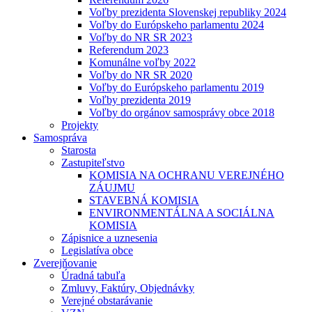
Voľby prezidenta Slovenskej republiky 2024
Voľby do Európskeho parlamentu 2024
Voľby do NR SR 2023
Referendum 2023
Komunálne voľby 2022
Voľby do NR SR 2020
Voľby do Európskeho parlamentu 2019
Voľby prezidenta 2019
Voľby do orgánov samosprávy obce 2018
Projekty
Samospráva
Starosta
Zastupiteľstvo
KOMISIA NA OCHRANU VEREJNÉHO
ZÁUJMU
STAVEBNÁ KOMISIA
ENVIRONMENTÁLNA A SOCIÁLNA
KOMISIA
Zápisnice a uznesenia
Legislatíva obce
Zverejňovanie
Úradná tabuľa
Zmluvy, Faktúry, Objednávky
Verejné obstarávanie