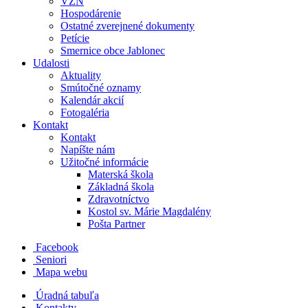
VZN
Hospodárenie
Ostatné zverejnené dokumenty
Petície
Smernice obce Jablonec
Udalosti
Aktuality
Smútočné oznamy
Kalendár akcií
Fotogaléria
Kontakt
Kontakt
Napíšte nám
Užitočné informácie
Materská škola
Základná škola
Zdravotníctvo
Kostol sv. Márie Magdalény
Pošta Partner
Facebook
Seniori
Mapa webu
Úradná tabuľa
Kontakty