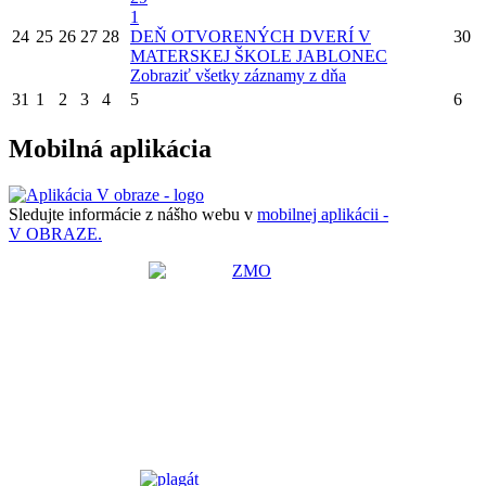
1
24
25
26
27
28
DEŇ OTVORENÝCH DVERÍ V
30
MATERSKEJ ŠKOLE JABLONEC
Zobraziť všetky záznamy z dňa
31
1
2
3
4
5
6
Mobilná aplikácia
Sledujte informácie z nášho webu v
mobilnej aplikácii -
V OBRAZE.