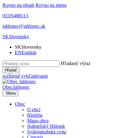
Rovno na obsah
Rovno na menu
033/6488113
jablonec@jablonec.sk
SK
Slovensky
SK
Slovensky
EN
English
Hľadaný výraz
Hľadať
rozšírené vyhľadávanie
Obec
Jablonec
Menu
Obec
O obci
História
Mapa obce
Halmešský Hlásnik
Svätojakubská cesta
Cintorín