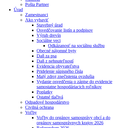
Pošta Partner
Úrad
Zamestnanci
Ako vybaviť
Stavebný úrad
Osvedčovanie listín a podpisov
Výrub drevín
Sociálne veci
Odkázanosť na sociálnu službu
Obecné nájomné byty
Daň za psa
Daň z nehnuteľností
Evidencia obyvateľstva
Pridelenie súpisného čísla
Malý zdroj znečistenia ovzdušia
Vydanie osvedčenia o zápise do evidencie
samostatne hospodáriacich roľníkov
Poplatky
Ostatné tlačivá
Odpadové hospodárstvo
Civilná ochrana
Voľby
Voľby do orgánov samosprávy obcí a do
orgánov samosprávnych krajov 2026
Referendum 2026