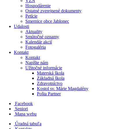
VZN
Hospodárenie
Ostatné zverejnené dokumenty
Petície
Smernice obce Jablonec
Udalosti
Aktuality
Smútočné oznamy
Kalendár akcií
Fotogaléria
Kontakt
Kontakt
Napíšte nám
Užitočné informácie
Materská škola
Základná škola
Zdravotníctvo
Kostol sv. Márie Magdalény
Pošta Partner
Facebook
Seniori
Mapa webu
Úradná tabuľa
Kontakty