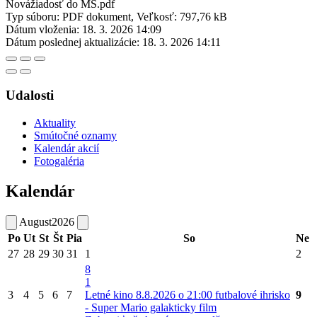
Novážiadosť do MŠ.pdf
Typ súboru: PDF dokument, Veľkosť: 797,76 kB
Dátum vloženia:
18. 3. 2026 14:09
Dátum poslednej aktualizácie:
18. 3. 2026 14:11
Udalosti
Aktuality
Smútočné oznamy
Kalendár akcií
Fotogaléria
Kalendár
August
2026
Po
Ut
St
Št
Pia
So
Ne
27
28
29
30
31
1
2
8
1
3
4
5
6
7
Letné kino 8.8.2026 o 21:00 futbalové ihrisko
9
- Super Mario galakticky film