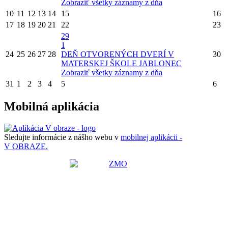
Zobraziť všetky záznamy z dňa
10
11
12
13
14
15
16
17
18
19
20
21
22
23
29
1
24
25
26
27
28
DEŇ OTVORENÝCH DVERÍ V
30
MATERSKEJ ŠKOLE JABLONEC
Zobraziť všetky záznamy z dňa
31
1
2
3
4
5
6
Mobilná aplikácia
Sledujte informácie z nášho webu v
mobilnej aplikácii -
V OBRAZE.