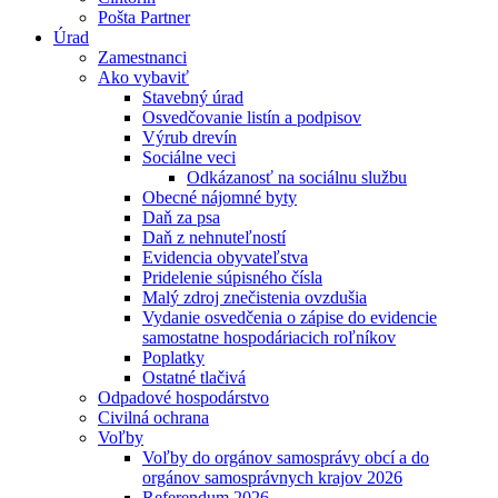
Pošta Partner
Úrad
Zamestnanci
Ako vybaviť
Stavebný úrad
Osvedčovanie listín a podpisov
Výrub drevín
Sociálne veci
Odkázanosť na sociálnu službu
Obecné nájomné byty
Daň za psa
Daň z nehnuteľností
Evidencia obyvateľstva
Pridelenie súpisného čísla
Malý zdroj znečistenia ovzdušia
Vydanie osvedčenia o zápise do evidencie
samostatne hospodáriacich roľníkov
Poplatky
Ostatné tlačivá
Odpadové hospodárstvo
Civilná ochrana
Voľby
Voľby do orgánov samosprávy obcí a do
orgánov samosprávnych krajov 2026
Referendum 2026