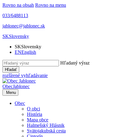
Rovno na obsah
Rovno na menu
033/6488113
jablonec@jablonec.sk
SK
Slovensky
SK
Slovensky
EN
English
Hľadaný výraz
Hľadať
rozšírené vyhľadávanie
Obec
Jablonec
Menu
Obec
O obci
História
Mapa obce
Halmešský Hlásnik
Svätojakubská cesta
Cintorín