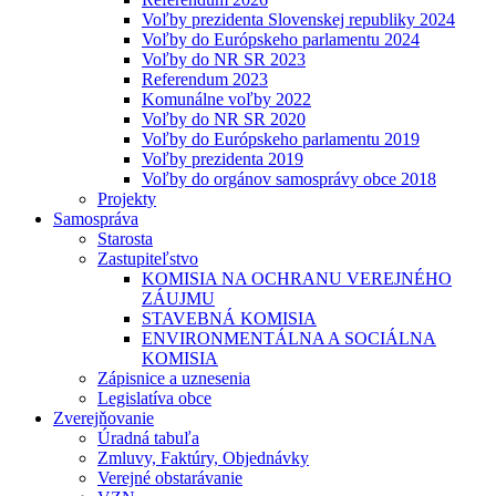
Voľby prezidenta Slovenskej republiky 2024
Voľby do Európskeho parlamentu 2024
Voľby do NR SR 2023
Referendum 2023
Komunálne voľby 2022
Voľby do NR SR 2020
Voľby do Európskeho parlamentu 2019
Voľby prezidenta 2019
Voľby do orgánov samosprávy obce 2018
Projekty
Samospráva
Starosta
Zastupiteľstvo
KOMISIA NA OCHRANU VEREJNÉHO
ZÁUJMU
STAVEBNÁ KOMISIA
ENVIRONMENTÁLNA A SOCIÁLNA
KOMISIA
Zápisnice a uznesenia
Legislatíva obce
Zverejňovanie
Úradná tabuľa
Zmluvy, Faktúry, Objednávky
Verejné obstarávanie