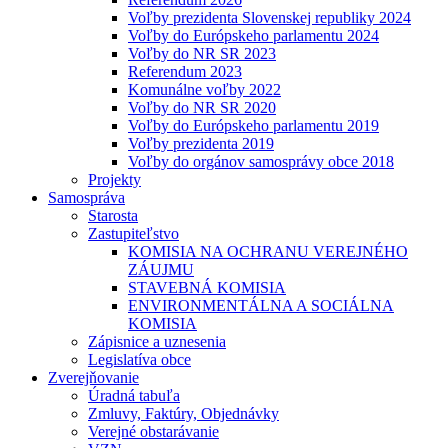
Voľby prezidenta Slovenskej republiky 2024
Voľby do Európskeho parlamentu 2024
Voľby do NR SR 2023
Referendum 2023
Komunálne voľby 2022
Voľby do NR SR 2020
Voľby do Európskeho parlamentu 2019
Voľby prezidenta 2019
Voľby do orgánov samosprávy obce 2018
Projekty
Samospráva
Starosta
Zastupiteľstvo
KOMISIA NA OCHRANU VEREJNÉHO
ZÁUJMU
STAVEBNÁ KOMISIA
ENVIRONMENTÁLNA A SOCIÁLNA
KOMISIA
Zápisnice a uznesenia
Legislatíva obce
Zverejňovanie
Úradná tabuľa
Zmluvy, Faktúry, Objednávky
Verejné obstarávanie