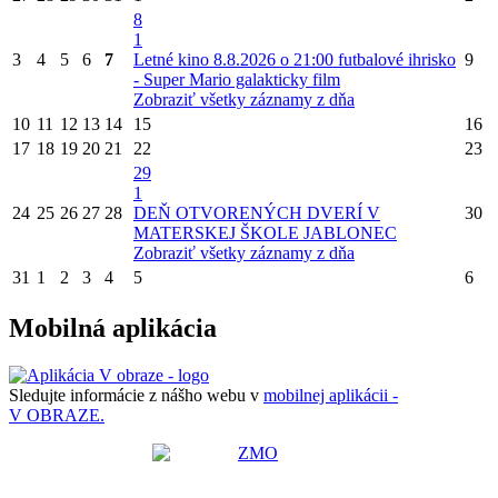
8
1
3
4
5
6
7
Letné kino 8.8.2026 o 21:00 futbalové ihrisko
9
- Super Mario galakticky film
Zobraziť všetky záznamy z dňa
10
11
12
13
14
15
16
17
18
19
20
21
22
23
29
1
24
25
26
27
28
DEŇ OTVORENÝCH DVERÍ V
30
MATERSKEJ ŠKOLE JABLONEC
Zobraziť všetky záznamy z dňa
31
1
2
3
4
5
6
Mobilná aplikácia
Sledujte informácie z nášho webu v
mobilnej aplikácii -
V OBRAZE.