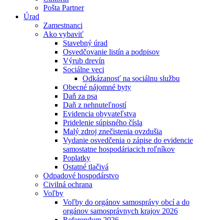
Pošta Partner
Úrad
Zamestnanci
Ako vybaviť
Stavebný úrad
Osvedčovanie listín a podpisov
Výrub drevín
Sociálne veci
Odkázanosť na sociálnu službu
Obecné nájomné byty
Daň za psa
Daň z nehnuteľností
Evidencia obyvateľstva
Pridelenie súpisného čísla
Malý zdroj znečistenia ovzdušia
Vydanie osvedčenia o zápise do evidencie
samostatne hospodáriacich roľníkov
Poplatky
Ostatné tlačivá
Odpadové hospodárstvo
Civilná ochrana
Voľby
Voľby do orgánov samosprávy obcí a do
orgánov samosprávnych krajov 2026
Referendum 2026