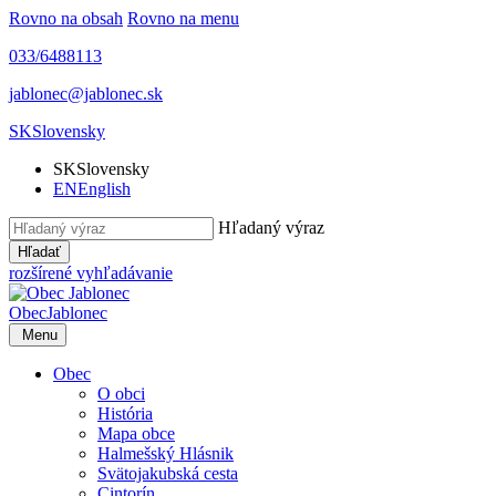
Rovno na obsah
Rovno na menu
033/6488113
jablonec@jablonec.sk
SK
Slovensky
SK
Slovensky
EN
English
Hľadaný výraz
Hľadať
rozšírené vyhľadávanie
Obec
Jablonec
Menu
Obec
O obci
História
Mapa obce
Halmešský Hlásnik
Svätojakubská cesta
Cintorín