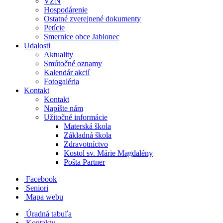
VZN
Hospodárenie
Ostatné zverejnené dokumenty
Petície
Smernice obce Jablonec
Udalosti
Aktuality
Smútočné oznamy
Kalendár akcií
Fotogaléria
Kontakt
Kontakt
Napíšte nám
Užitočné informácie
Materská škola
Základná škola
Zdravotníctvo
Kostol sv. Márie Magdalény
Pošta Partner
Facebook
Seniori
Mapa webu
Úradná tabuľa
Kontakty