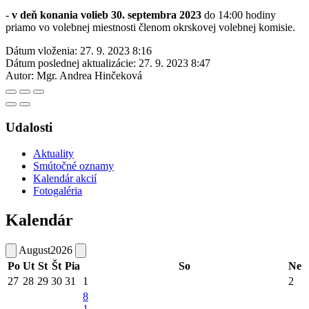
-
v deň konania volieb 30. septembra 2023
do 14:00 hodiny
priamo vo volebnej miestnosti členom okrskovej volebnej komisie.
Dátum vloženia:
27. 9. 2023 8:16
Dátum poslednej aktualizácie:
27. 9. 2023 8:47
Autor:
Mgr. Andrea Hinčeková
Udalosti
Aktuality
Smútočné oznamy
Kalendár akcií
Fotogaléria
Kalendár
August
2026
Po
Ut
St
Št
Pia
So
Ne
27
28
29
30
31
1
2
8
1