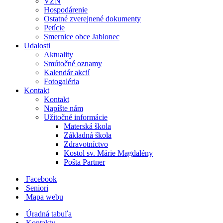
VZN
Hospodárenie
Ostatné zverejnené dokumenty
Petície
Smernice obce Jablonec
Udalosti
Aktuality
Smútočné oznamy
Kalendár akcií
Fotogaléria
Kontakt
Kontakt
Napíšte nám
Užitočné informácie
Materská škola
Základná škola
Zdravotníctvo
Kostol sv. Márie Magdalény
Pošta Partner
Facebook
Seniori
Mapa webu
Úradná tabuľa
Kontakty