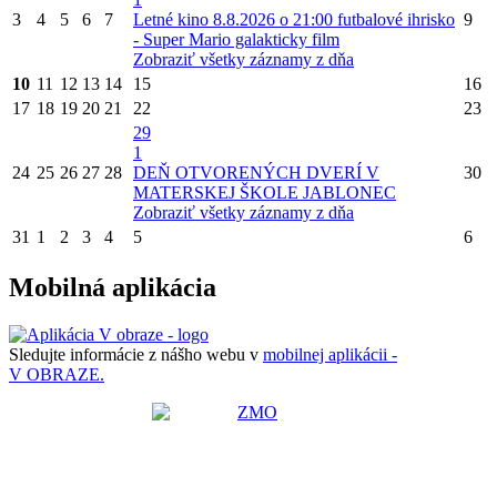
3
4
5
6
7
Letné kino 8.8.2026 o 21:00 futbalové ihrisko
9
- Super Mario galakticky film
Zobraziť všetky záznamy z dňa
10
11
12
13
14
15
16
17
18
19
20
21
22
23
29
1
24
25
26
27
28
DEŇ OTVORENÝCH DVERÍ V
30
MATERSKEJ ŠKOLE JABLONEC
Zobraziť všetky záznamy z dňa
31
1
2
3
4
5
6
Mobilná aplikácia
Sledujte informácie z nášho webu v
mobilnej aplikácii -
V OBRAZE.