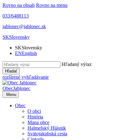
Rovno na obsah
Rovno na menu
033/6488113
jablonec@jablonec.sk
SK
Slovensky
SK
Slovensky
EN
English
Hľadaný výraz
Hľadať
rozšírené vyhľadávanie
Obec
Jablonec
Menu
Obec
O obci
História
Mapa obce
Halmešský Hlásnik
Svätojakubská cesta
Cintorín