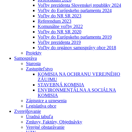
Voľby prezidenta Slovenskej republiky 2024
Voľby do Európskeho parlamentu 2024
Voľby do NR SR 2023
Referendum 2023
Komunálne voľby 2022
Voľby do NR SR 2020
Voľby do Európskeho parlamentu 2019
Voľby prezidenta 2019
Voľby do orgánov samosprávy obce 2018
Projekty
Samospráva
Starosta
Zastupiteľstvo
KOMISIA NA OCHRANU VEREJNÉHO
ZÁUJMU
STAVEBNÁ KOMISIA
ENVIRONMENTÁLNA A SOCIÁLNA
KOMISIA
Zápisnice a uznesenia
Legislatíva obce
Zverejňovanie
Úradná tabuľa
Zmluvy, Faktúry, Objednávky
Verejné obstarávanie