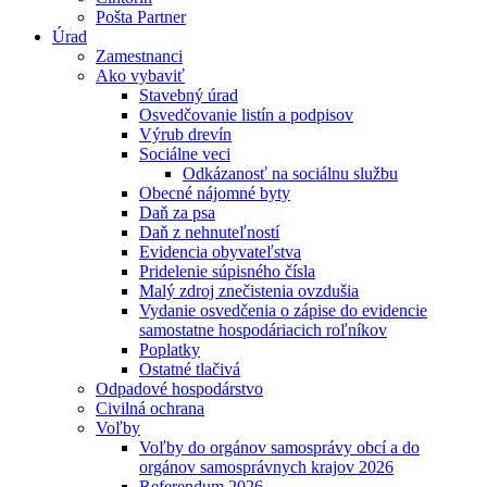
Pošta Partner
Úrad
Zamestnanci
Ako vybaviť
Stavebný úrad
Osvedčovanie listín a podpisov
Výrub drevín
Sociálne veci
Odkázanosť na sociálnu službu
Obecné nájomné byty
Daň za psa
Daň z nehnuteľností
Evidencia obyvateľstva
Pridelenie súpisného čísla
Malý zdroj znečistenia ovzdušia
Vydanie osvedčenia o zápise do evidencie
samostatne hospodáriacich roľníkov
Poplatky
Ostatné tlačivá
Odpadové hospodárstvo
Civilná ochrana
Voľby
Voľby do orgánov samosprávy obcí a do
orgánov samosprávnych krajov 2026
Referendum 2026