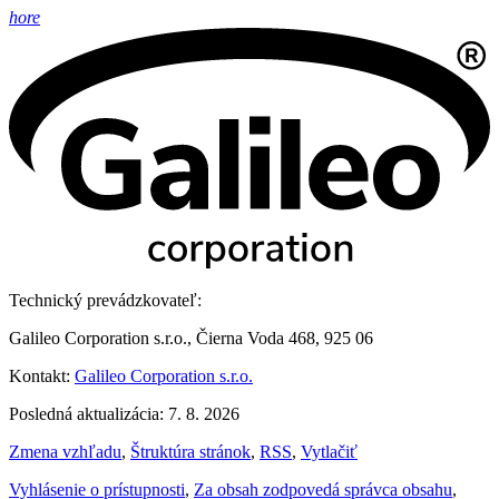
hore
Technický prevádzkovateľ:
Galileo Corporation s.r.o., Čierna Voda 468, 925 06
Kontakt:
Galileo Corporation s.r.o.
Posledná aktualizácia: 7. 8. 2026
Zmena vzhľadu
,
Štruktúra stránok
,
RSS
,
Vytlačiť
Vyhlásenie o prístupnosti
,
Za obsah zodpovedá správca obsahu
,