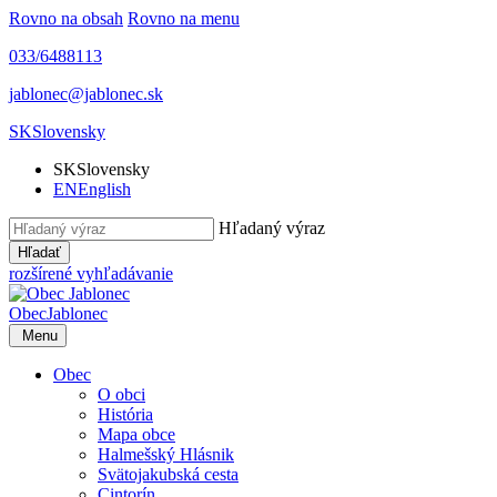
Rovno na obsah
Rovno na menu
033/6488113
jablonec@jablonec.sk
SK
Slovensky
SK
Slovensky
EN
English
Hľadaný výraz
Hľadať
rozšírené vyhľadávanie
Obec
Jablonec
Menu
Obec
O obci
História
Mapa obce
Halmešský Hlásnik
Svätojakubská cesta
Cintorín