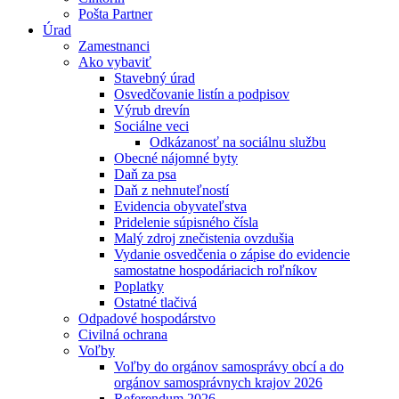
Pošta Partner
Úrad
Zamestnanci
Ako vybaviť
Stavebný úrad
Osvedčovanie listín a podpisov
Výrub drevín
Sociálne veci
Odkázanosť na sociálnu službu
Obecné nájomné byty
Daň za psa
Daň z nehnuteľností
Evidencia obyvateľstva
Pridelenie súpisného čísla
Malý zdroj znečistenia ovzdušia
Vydanie osvedčenia o zápise do evidencie
samostatne hospodáriacich roľníkov
Poplatky
Ostatné tlačivá
Odpadové hospodárstvo
Civilná ochrana
Voľby
Voľby do orgánov samosprávy obcí a do
orgánov samosprávnych krajov 2026
Referendum 2026