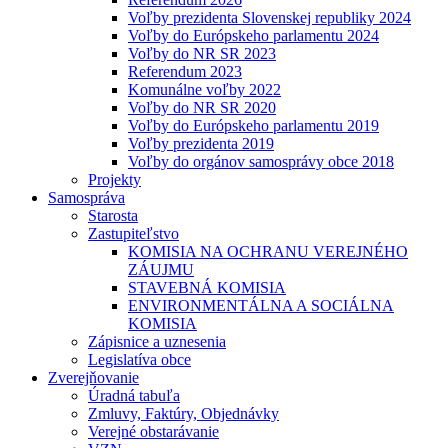
Voľby prezidenta Slovenskej republiky 2024
Voľby do Európskeho parlamentu 2024
Voľby do NR SR 2023
Referendum 2023
Komunálne voľby 2022
Voľby do NR SR 2020
Voľby do Európskeho parlamentu 2019
Voľby prezidenta 2019
Voľby do orgánov samosprávy obce 2018
Projekty
Samospráva
Starosta
Zastupiteľstvo
KOMISIA NA OCHRANU VEREJNÉHO
ZÁUJMU
STAVEBNÁ KOMISIA
ENVIRONMENTÁLNA A SOCIÁLNA
KOMISIA
Zápisnice a uznesenia
Legislatíva obce
Zverejňovanie
Úradná tabuľa
Zmluvy, Faktúry, Objednávky
Verejné obstarávanie