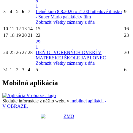
8
1
3
4
5
6
7
Letné kino 8.8.2026 o 21:00 futbalové ihrisko
9
- Super Mario galakticky film
Zobraziť všetky záznamy z dňa
10
11
12
13
14
15
16
17
18
19
20
21
22
23
29
1
24
25
26
27
28
DEŇ OTVORENÝCH DVERÍ V
30
MATERSKEJ ŠKOLE JABLONEC
Zobraziť všetky záznamy z dňa
31
1
2
3
4
5
6
Mobilná aplikácia
Sledujte informácie z nášho webu v
mobilnej aplikácii -
V OBRAZE.