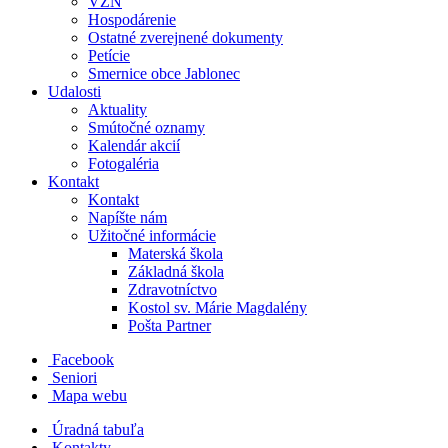
VZN
Hospodárenie
Ostatné zverejnené dokumenty
Petície
Smernice obce Jablonec
Udalosti
Aktuality
Smútočné oznamy
Kalendár akcií
Fotogaléria
Kontakt
Kontakt
Napíšte nám
Užitočné informácie
Materská škola
Základná škola
Zdravotníctvo
Kostol sv. Márie Magdalény
Pošta Partner
Facebook
Seniori
Mapa webu
Úradná tabuľa
Kontakty