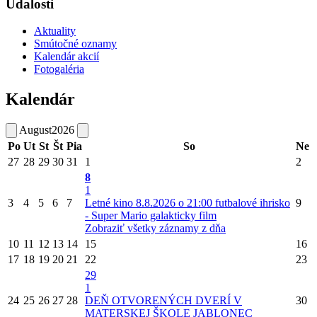
Udalosti
Aktuality
Smútočné oznamy
Kalendár akcií
Fotogaléria
Kalendár
August
2026
Po
Ut
St
Št
Pia
So
Ne
27
28
29
30
31
1
2
8
1
3
4
5
6
7
Letné kino 8.8.2026 o 21:00 futbalové ihrisko
9
- Super Mario galakticky film
Zobraziť všetky záznamy z dňa
10
11
12
13
14
15
16
17
18
19
20
21
22
23
29
1
24
25
26
27
28
DEŇ OTVORENÝCH DVERÍ V
30
MATERSKEJ ŠKOLE JABLONEC