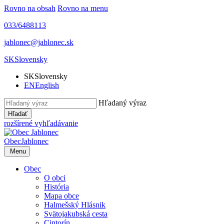
Rovno na obsah
Rovno na menu
033/6488113
jablonec@jablonec.sk
SK
Slovensky
SK
Slovensky
EN
English
Hľadaný výraz
Hľadať
rozšírené vyhľadávanie
Obec
Jablonec
Menu
Obec
O obci
História
Mapa obce
Halmešský Hlásnik
Svätojakubská cesta
Cintorín