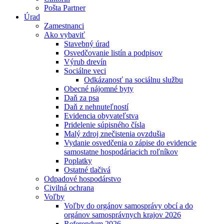
Pošta Partner
Úrad
Zamestnanci
Ako vybaviť
Stavebný úrad
Osvedčovanie listín a podpisov
Výrub drevín
Sociálne veci
Odkázanosť na sociálnu službu
Obecné nájomné byty
Daň za psa
Daň z nehnuteľností
Evidencia obyvateľstva
Pridelenie súpisného čísla
Malý zdroj znečistenia ovzdušia
Vydanie osvedčenia o zápise do evidencie
samostatne hospodáriacich roľníkov
Poplatky
Ostatné tlačivá
Odpadové hospodárstvo
Civilná ochrana
Voľby
Voľby do orgánov samosprávy obcí a do
orgánov samosprávnych krajov 2026
Referendum 2026