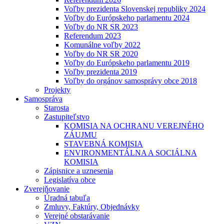
Voľby prezidenta Slovenskej republiky 2024
Voľby do Európskeho parlamentu 2024
Voľby do NR SR 2023
Referendum 2023
Komunálne voľby 2022
Voľby do NR SR 2020
Voľby do Európskeho parlamentu 2019
Voľby prezidenta 2019
Voľby do orgánov samosprávy obce 2018
Projekty
Samospráva
Starosta
Zastupiteľstvo
KOMISIA NA OCHRANU VEREJNÉHO
ZÁUJMU
STAVEBNÁ KOMISIA
ENVIRONMENTÁLNA A SOCIÁLNA
KOMISIA
Zápisnice a uznesenia
Legislatíva obce
Zverejňovanie
Úradná tabuľa
Zmluvy, Faktúry, Objednávky
Verejné obstarávanie