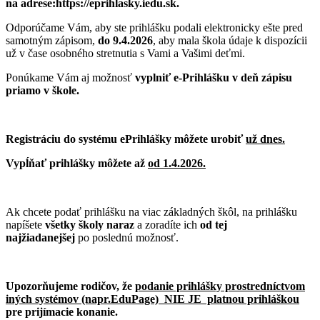
na adrese:https://eprihlasky.iedu.sk.
Odporúčame Vám, aby ste prihlášku podali elektronicky ešte pred
samotným zápisom,
do 9.4.2026
, aby mala škola údaje k dispozícii
už v čase osobného stretnutia s Vami a Vašimi deťmi.
Ponúkame Vám aj možnosť
vyplniť e-Prihlášku v deň zápisu
priamo v škole.
Registráciu do systému ePrihlášky môžete urobiť
už dnes.
Vypĺňať prihlášky môžete až
od 1.4.2026.
Ak chcete podať prihlášku na viac základných škôl, na prihlášku
napíšete
všetky školy naraz
a zoradíte ich
od tej
najžiadanejšej
po poslednú možnosť.
Upozorňujeme rodičov, že
podanie prihlášky prostredníctvom
iných systémov (napr.EduPage)
NIE JE
platnou prihláškou
pre prijímacie konanie.