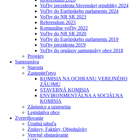
Voľby prezidenta Slovenskej republiky 2024
Voľby do Európskeho parlamentu 2024
Voľby do NR SR 2023
Referendum 2023
Komunálne voľby 2022
Voľby do NR SR 2020
Voľby do Európskeho parlamentu 2019
Voľby prezidenta 2019
Voľby do orgánov samosprávy obce 2018
Projekty
Samospráva
Starosta
Zastupiteľstvo
KOMISIA NA OCHRANU VEREJNÉHO
ZÁUJMU
STAVEBNÁ KOMISIA
ENVIRONMENTÁLNA A SOCIÁLNA
KOMISIA
Zápisnice a uznesenia
Legislatíva obce
Zverejňovanie
Úradná tabuľa
Zmluvy, Faktúry, Objednávky
Verejné obstarávanie