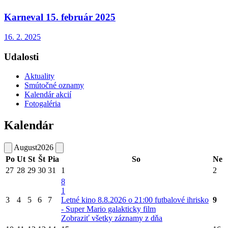
Karneval 15. február 2025
16. 2. 2025
Udalosti
Aktuality
Smútočné oznamy
Kalendár akcií
Fotogaléria
Kalendár
August
2026
Po
Ut
St
Št
Pia
So
Ne
27
28
29
30
31
1
2
8
1
3
4
5
6
7
Letné kino 8.8.2026 o 21:00 futbalové ihrisko
9
- Super Mario galakticky film
Zobraziť všetky záznamy z dňa