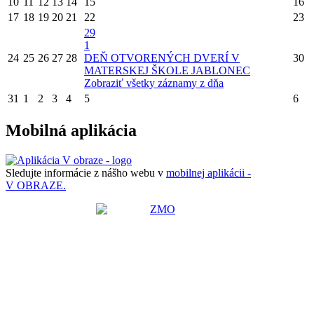
10
11
12
13
14
15
16
17
18
19
20
21
22
23
29
1
24
25
26
27
28
DEŇ OTVORENÝCH DVERÍ V
30
MATERSKEJ ŠKOLE JABLONEC
Zobraziť všetky záznamy z dňa
31
1
2
3
4
5
6
Mobilná aplikácia
Sledujte informácie z nášho webu v
mobilnej aplikácii -
V OBRAZE.