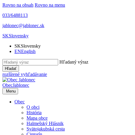
Rovno na obsah
Rovno na menu
033/6488113
jablonec@jablonec.sk
SK
Slovensky
SK
Slovensky
EN
English
Hľadaný výraz
Hľadať
rozšírené vyhľadávanie
Obec
Jablonec
Menu
Obec
O obci
História
Mapa obce
Halmešský Hlásnik
Svätojakubská cesta
Cintorín