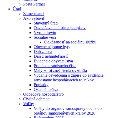
Pošta Partner
Úrad
Zamestnanci
Ako vybaviť
Stavebný úrad
Osvedčovanie listín a podpisov
Výrub drevín
Sociálne veci
Odkázanosť na sociálnu službu
Obecné nájomné byty
Daň za psa
Daň z nehnuteľností
Evidencia obyvateľstva
Pridelenie súpisného čísla
Malý zdroj znečistenia ovzdušia
Vydanie osvedčenia o zápise do evidencie
samostatne hospodáriacich roľníkov
Poplatky
Ostatné tlačivá
Odpadové hospodárstvo
Civilná ochrana
Voľby
Voľby do orgánov samosprávy obcí a do
orgánov samosprávnych krajov 2026
Referendum 2026