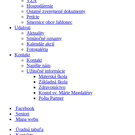
VZN
Hospodárenie
Ostatné zverejnené dokumenty
Petície
Smernice obce Jablonec
Udalosti
Aktuality
Smútočné oznamy
Kalendár akcií
Fotogaléria
Kontakt
Kontakt
Napíšte nám
Užitočné informácie
Materská škola
Základná škola
Zdravotníctvo
Kostol sv. Márie Magdalény
Pošta Partner
Facebook
Seniori
Mapa webu
Úradná tabuľa
Kontakty