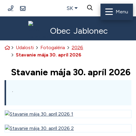
Rovno na obsah
Rovno na menu
033/6488113
jablonec@jablonec.sk
Slovensky
SK
Hľadať
Menu
Obec
Jablonec
Úvodná stránka
Udalosti
Fotogaléria
2026
Stavanie mája 30. apríl 2026
Stavanie mája 30. apríl 2026
.