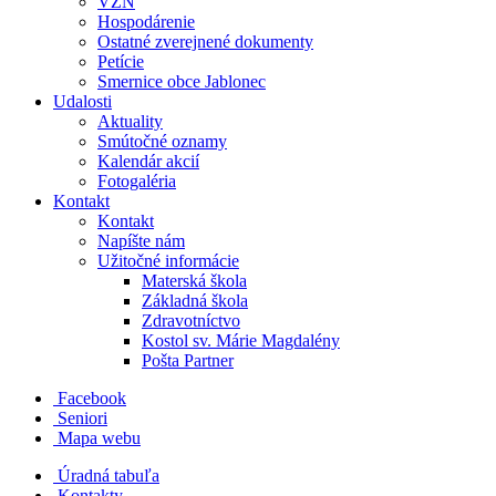
VZN
Hospodárenie
Ostatné zverejnené dokumenty
Petície
Smernice obce Jablonec
Udalosti
Aktuality
Smútočné oznamy
Kalendár akcií
Fotogaléria
Kontakt
Kontakt
Napíšte nám
Užitočné informácie
Materská škola
Základná škola
Zdravotníctvo
Kostol sv. Márie Magdalény
Pošta Partner
Facebook
Seniori
Mapa webu
Úradná tabuľa
Kontakty