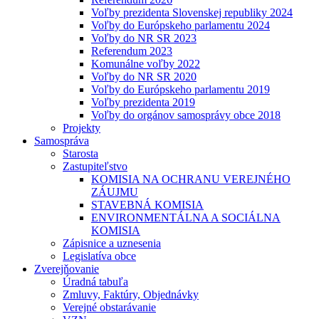
Voľby prezidenta Slovenskej republiky 2024
Voľby do Európskeho parlamentu 2024
Voľby do NR SR 2023
Referendum 2023
Komunálne voľby 2022
Voľby do NR SR 2020
Voľby do Európskeho parlamentu 2019
Voľby prezidenta 2019
Voľby do orgánov samosprávy obce 2018
Projekty
Samospráva
Starosta
Zastupiteľstvo
KOMISIA NA OCHRANU VEREJNÉHO
ZÁUJMU
STAVEBNÁ KOMISIA
ENVIRONMENTÁLNA A SOCIÁLNA
KOMISIA
Zápisnice a uznesenia
Legislatíva obce
Zverejňovanie
Úradná tabuľa
Zmluvy, Faktúry, Objednávky
Verejné obstarávanie