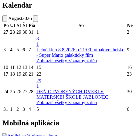
Kalendár
August
2026
Po
Ut
St
Št
Pia
So
Ne
27
28
29
30
31
1
2
8
1
3
4
5
6
7
Letné kino 8.8.2026 o 21:00 futbalové ihrisko
9
- Super Mario galakticky film
Zobraziť všetky záznamy z dňa
10
11
12
13
14
15
16
17
18
19
20
21
22
23
29
1
24
25
26
27
28
DEŇ OTVORENÝCH DVERÍ V
30
MATERSKEJ ŠKOLE JABLONEC
Zobraziť všetky záznamy z dňa
31
1
2
3
4
5
6
Mobilná aplikácia