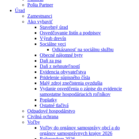
Pošta Partner
Úrad
Zamestnanci
Ako vybaviť
Stavebný úrad
Osvedčovanie listín a podpisov
Výrub drevín
Sociálne veci
Odkázanosť na sociálnu službu
Obecné nájomné byty
Daň za psa
Daň z nehnuteľností
Evidencia obyvateľstva
Pridelenie súpisného čísla
Malý zdroj znečistenia ovzdušia
Vydanie osvedčenia o zápise do evidencie
samostatne hospodáriacich roľníkov
Poplatky
Ostatné tlačivá
Odpadové hospodárstvo
Civilná ochrana
Voľby
Voľby do orgánov samosprávy obcí a do
orgánov samosprávnych krajov 2026
Referendum 2026