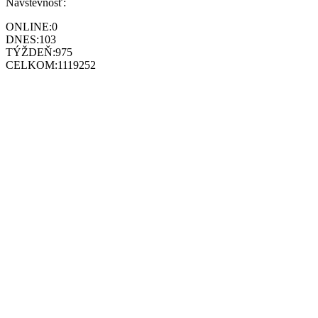
Návštevnosť:
ONLINE:
0
DNES:
103
TÝŽDEŇ:
975
CELKOM:
1119252