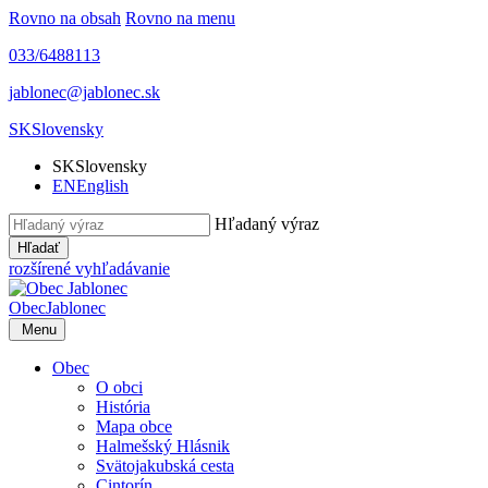
Rovno na obsah
Rovno na menu
033/6488113
jablonec@jablonec.sk
SK
Slovensky
SK
Slovensky
EN
English
Hľadaný výraz
Hľadať
rozšírené vyhľadávanie
Obec
Jablonec
Menu
Obec
O obci
História
Mapa obce
Halmešský Hlásnik
Svätojakubská cesta
Cintorín