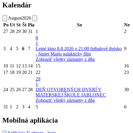
Kalendár
August
2026
Po
Ut
St
Št
Pia
So
Ne
27
28
29
30
31
1
2
8
1
3
4
5
6
7
Letné kino 8.8.2026 o 21:00 futbalové ihrisko
9
- Super Mario galakticky film
Zobraziť všetky záznamy z dňa
10
11
12
13
14
15
16
17
18
19
20
21
22
23
29
1
24
25
26
27
28
DEŇ OTVORENÝCH DVERÍ V
30
MATERSKEJ ŠKOLE JABLONEC
Zobraziť všetky záznamy z dňa
31
1
2
3
4
5
6
Mobilná aplikácia