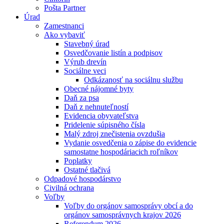
Pošta Partner
Úrad
Zamestnanci
Ako vybaviť
Stavebný úrad
Osvedčovanie listín a podpisov
Výrub drevín
Sociálne veci
Odkázanosť na sociálnu službu
Obecné nájomné byty
Daň za psa
Daň z nehnuteľností
Evidencia obyvateľstva
Pridelenie súpisného čísla
Malý zdroj znečistenia ovzdušia
Vydanie osvedčenia o zápise do evidencie
samostatne hospodáriacich roľníkov
Poplatky
Ostatné tlačivá
Odpadové hospodárstvo
Civilná ochrana
Voľby
Voľby do orgánov samosprávy obcí a do
orgánov samosprávnych krajov 2026
Referendum 2026