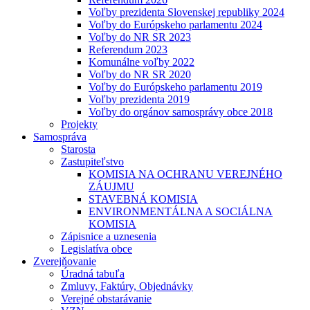
Voľby prezidenta Slovenskej republiky 2024
Voľby do Európskeho parlamentu 2024
Voľby do NR SR 2023
Referendum 2023
Komunálne voľby 2022
Voľby do NR SR 2020
Voľby do Európskeho parlamentu 2019
Voľby prezidenta 2019
Voľby do orgánov samosprávy obce 2018
Projekty
Samospráva
Starosta
Zastupiteľstvo
KOMISIA NA OCHRANU VEREJNÉHO
ZÁUJMU
STAVEBNÁ KOMISIA
ENVIRONMENTÁLNA A SOCIÁLNA
KOMISIA
Zápisnice a uznesenia
Legislatíva obce
Zverejňovanie
Úradná tabuľa
Zmluvy, Faktúry, Objednávky
Verejné obstarávanie