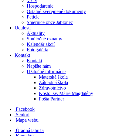
VZN
Hospodárenie
Ostatné zverejnené dokumenty
Petície
Smernice obce Jablonec
Udalosti
Aktuality
Smútočné oznamy
Kalendár akcií
Fotogaléria
Kontakt
Kontakt
Napíšte nám
Užitočné informácie
Materská škola
Základná škola
Zdravotníctvo
Kostol sv. Márie Magdalény
Pošta Partner
Facebook
Seniori
Mapa webu
Úradná tabuľa
Kontakty