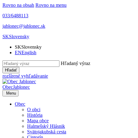
Rovno na obsah
Rovno na menu
033/6488113
jablonec@jablonec.sk
SK
Slovensky
SK
Slovensky
EN
English
Hľadaný výraz
Hľadať
rozšírené vyhľadávanie
Obec
Jablonec
Menu
Obec
O obci
História
Mapa obce
Halmešský Hlásnik
Svätojakubská cesta
Cintorín