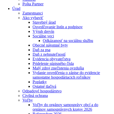
Pošta Partner
Úrad
Zamestnanci
Ako vybaviť
Stavebný úrad
Osvedčovanie listín a podpisov
Výrub drevín
Sociálne veci
Odkázanosť na sociálnu službu
Obecné nájomné byty
Daň za psa
Daň z nehnuteľností
Evidencia obyvateľstva
Pridelenie súpisného čísla
Malý zdroj znečistenia ovzdušia
Vydanie osvedčenia o zápise do evidencie
samostatne hospodáriacich roľníkov
Poplatky
Ostatné tlačivá
Odpadové hospodárstvo
Civilná ochrana
Voľby
Voľby do orgánov samosprávy obcí a do
orgánov samosprávnych krajov 2026
Referendum 2026