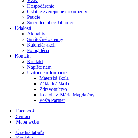
VZN
Hospodárenie
Ostatné zverejnené dokumenty
Petície
Smernice obce Jablonec
Udalosti
Aktuality
Smútočné oznamy
Kalendár akcií
Fotogaléria
Kontakt
Kontakt
Napíšte nám
Užitočné informácie
Materská škola
Základná škola
Zdravotníctvo
Kostol sv. Márie Magdalény
Pošta Partner
Facebook
Seniori
Mapa webu
Úradná tabuľa
Kontakty