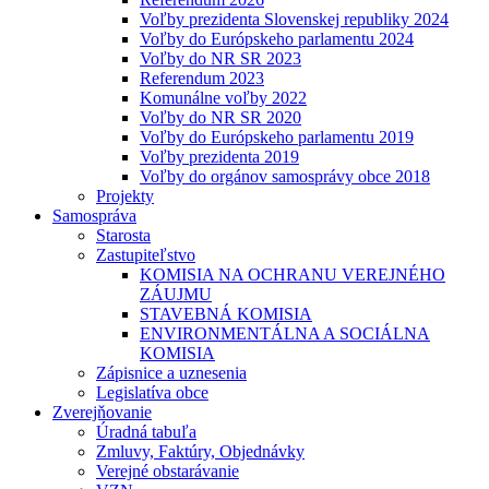
Voľby prezidenta Slovenskej republiky 2024
Voľby do Európskeho parlamentu 2024
Voľby do NR SR 2023
Referendum 2023
Komunálne voľby 2022
Voľby do NR SR 2020
Voľby do Európskeho parlamentu 2019
Voľby prezidenta 2019
Voľby do orgánov samosprávy obce 2018
Projekty
Samospráva
Starosta
Zastupiteľstvo
KOMISIA NA OCHRANU VEREJNÉHO
ZÁUJMU
STAVEBNÁ KOMISIA
ENVIRONMENTÁLNA A SOCIÁLNA
KOMISIA
Zápisnice a uznesenia
Legislatíva obce
Zverejňovanie
Úradná tabuľa
Zmluvy, Faktúry, Objednávky
Verejné obstarávanie