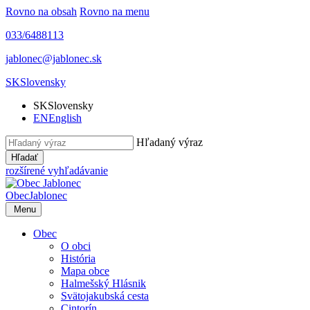
Rovno na obsah
Rovno na menu
033/6488113
jablonec@jablonec.sk
SK
Slovensky
SK
Slovensky
EN
English
Hľadaný výraz
Hľadať
rozšírené vyhľadávanie
Obec
Jablonec
Menu
Obec
O obci
História
Mapa obce
Halmešský Hlásnik
Svätojakubská cesta
Cintorín