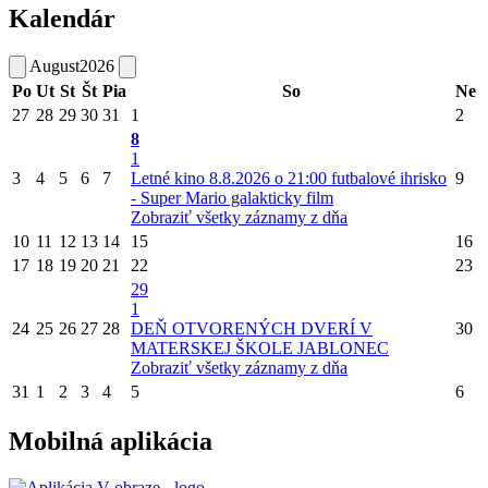
Kalendár
August
2026
Po
Ut
St
Št
Pia
So
Ne
27
28
29
30
31
1
2
8
1
3
4
5
6
7
Letné kino 8.8.2026 o 21:00 futbalové ihrisko
9
- Super Mario galakticky film
Zobraziť všetky záznamy z dňa
10
11
12
13
14
15
16
17
18
19
20
21
22
23
29
1
24
25
26
27
28
DEŇ OTVORENÝCH DVERÍ V
30
MATERSKEJ ŠKOLE JABLONEC
Zobraziť všetky záznamy z dňa
31
1
2
3
4
5
6
Mobilná aplikácia