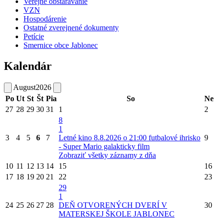
Verejné obstarávanie
VZN
Hospodárenie
Ostatné zverejnené dokumenty
Petície
Smernice obce Jablonec
Kalendár
August
2026
Po
Ut
St
Št
Pia
So
Ne
27
28
29
30
31
1
2
8
1
3
4
5
6
7
Letné kino 8.8.2026 o 21:00 futbalové ihrisko
9
- Super Mario galakticky film
Zobraziť všetky záznamy z dňa
10
11
12
13
14
15
16
17
18
19
20
21
22
23
29
1
24
25
26
27
28
DEŇ OTVORENÝCH DVERÍ V
30
MATERSKEJ ŠKOLE JABLONEC