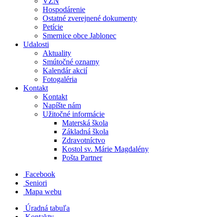
VZN
Hospodárenie
Ostatné zverejnené dokumenty
Petície
Smernice obce Jablonec
Udalosti
Aktuality
Smútočné oznamy
Kalendár akcií
Fotogaléria
Kontakt
Kontakt
Napíšte nám
Užitočné informácie
Materská škola
Základná škola
Zdravotníctvo
Kostol sv. Márie Magdalény
Pošta Partner
Facebook
Seniori
Mapa webu
Úradná tabuľa
Kontakty