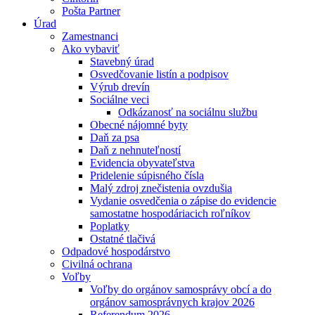
Pošta Partner
Úrad
Zamestnanci
Ako vybaviť
Stavebný úrad
Osvedčovanie listín a podpisov
Výrub drevín
Sociálne veci
Odkázanosť na sociálnu službu
Obecné nájomné byty
Daň za psa
Daň z nehnuteľností
Evidencia obyvateľstva
Pridelenie súpisného čísla
Malý zdroj znečistenia ovzdušia
Vydanie osvedčenia o zápise do evidencie
samostatne hospodáriacich roľníkov
Poplatky
Ostatné tlačivá
Odpadové hospodárstvo
Civilná ochrana
Voľby
Voľby do orgánov samosprávy obcí a do
orgánov samosprávnych krajov 2026
Referendum 2026