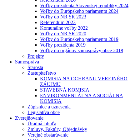
Voľby prezidenta Slovenskej republiky 2024
Voľby do Európskeho parlamentu 2024
Voľby do NR SR 2023
Referendum 2023
Komunálne voľby 2022
Voľby do NR SR 2020
Voľby do Európskeho parlamentu 2019
Voľby prezidenta 2019
Voľby do orgánov samosprávy obce 2018
Projekty
Samospráva
Starosta
Zastupiteľstvo
KOMISIA NA OCHRANU VEREJNÉHO
ZÁUJMU
STAVEBNÁ KOMISIA
ENVIRONMENTÁLNA A SOCIÁLNA
KOMISIA
Zápisnice a uznesenia
Legislatíva obce
Zverejňovanie
Úradná tabuľa
Zmluvy, Faktúry, Objednávky
Verejné obstarávanie