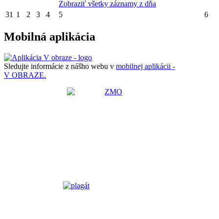
Zobraziť všetky záznamy z dňa
31
1
2
3
4
5
6
Mobilná aplikácia
Sledujte informácie z nášho webu v
mobilnej aplikácii -
V OBRAZE.