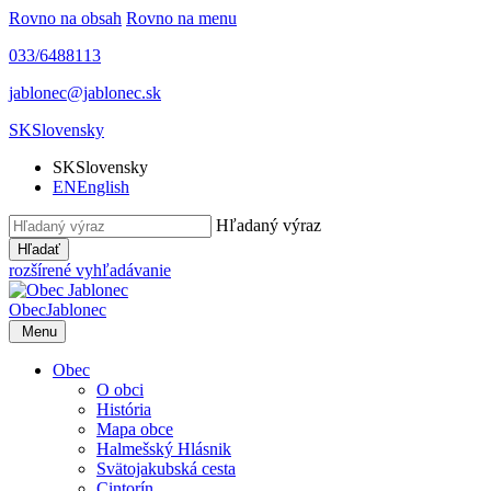
Rovno na obsah
Rovno na menu
033/6488113
jablonec@jablonec.sk
SK
Slovensky
SK
Slovensky
EN
English
Hľadaný výraz
Hľadať
rozšírené vyhľadávanie
Obec
Jablonec
Menu
Obec
O obci
História
Mapa obce
Halmešský Hlásnik
Svätojakubská cesta
Cintorín