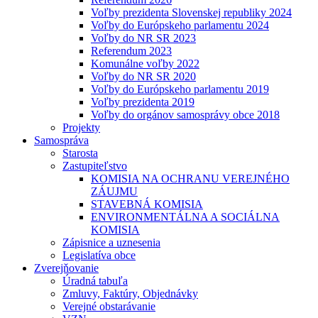
Voľby prezidenta Slovenskej republiky 2024
Voľby do Európskeho parlamentu 2024
Voľby do NR SR 2023
Referendum 2023
Komunálne voľby 2022
Voľby do NR SR 2020
Voľby do Európskeho parlamentu 2019
Voľby prezidenta 2019
Voľby do orgánov samosprávy obce 2018
Projekty
Samospráva
Starosta
Zastupiteľstvo
KOMISIA NA OCHRANU VEREJNÉHO
ZÁUJMU
STAVEBNÁ KOMISIA
ENVIRONMENTÁLNA A SOCIÁLNA
KOMISIA
Zápisnice a uznesenia
Legislatíva obce
Zverejňovanie
Úradná tabuľa
Zmluvy, Faktúry, Objednávky
Verejné obstarávanie