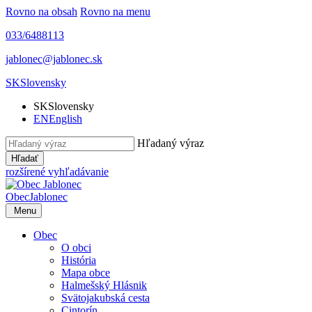
Rovno na obsah
Rovno na menu
033/6488113
jablonec@jablonec.sk
SK
Slovensky
SK
Slovensky
EN
English
Hľadaný výraz
Hľadať
rozšírené vyhľadávanie
Obec
Jablonec
Menu
Obec
O obci
História
Mapa obce
Halmešský Hlásnik
Svätojakubská cesta
Cintorín