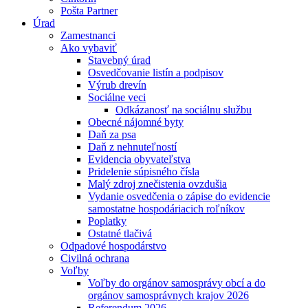
Pošta Partner
Úrad
Zamestnanci
Ako vybaviť
Stavebný úrad
Osvedčovanie listín a podpisov
Výrub drevín
Sociálne veci
Odkázanosť na sociálnu službu
Obecné nájomné byty
Daň za psa
Daň z nehnuteľností
Evidencia obyvateľstva
Pridelenie súpisného čísla
Malý zdroj znečistenia ovzdušia
Vydanie osvedčenia o zápise do evidencie
samostatne hospodáriacich roľníkov
Poplatky
Ostatné tlačivá
Odpadové hospodárstvo
Civilná ochrana
Voľby
Voľby do orgánov samosprávy obcí a do
orgánov samosprávnych krajov 2026
Referendum 2026