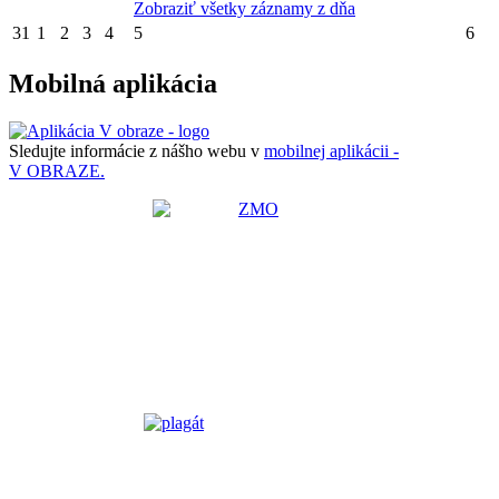
Zobraziť všetky záznamy z dňa
31
1
2
3
4
5
6
Mobilná aplikácia
Sledujte informácie z nášho webu v
mobilnej aplikácii -
V OBRAZE.