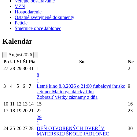
Verejné obstarávanie
VZN
Hospodárenie
Ostatné zverejnené dokumenty
Petície
Smernice obce Jablonec
Kalendár
August
2026
Po
Ut
St
Št
Pia
So
Ne
27
28
29
30
31
1
2
8
1
3
4
5
6
7
Letné kino 8.8.2026 o 21:00 futbalové ihrisko
9
- Super Mario galakticky film
Zobraziť všetky záznamy z dňa
10
11
12
13
14
15
16
17
18
19
20
21
22
23
29
1
24
25
26
27
28
DEŇ OTVORENÝCH DVERÍ V
30
MATERSKEJ ŠKOLE JABLONEC