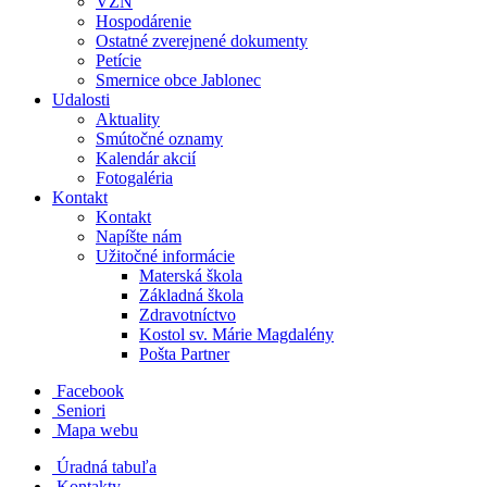
VZN
Hospodárenie
Ostatné zverejnené dokumenty
Petície
Smernice obce Jablonec
Udalosti
Aktuality
Smútočné oznamy
Kalendár akcií
Fotogaléria
Kontakt
Kontakt
Napíšte nám
Užitočné informácie
Materská škola
Základná škola
Zdravotníctvo
Kostol sv. Márie Magdalény
Pošta Partner
Facebook
Seniori
Mapa webu
Úradná tabuľa
Kontakty