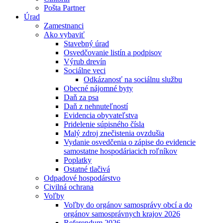
Pošta Partner
Úrad
Zamestnanci
Ako vybaviť
Stavebný úrad
Osvedčovanie listín a podpisov
Výrub drevín
Sociálne veci
Odkázanosť na sociálnu službu
Obecné nájomné byty
Daň za psa
Daň z nehnuteľností
Evidencia obyvateľstva
Pridelenie súpisného čísla
Malý zdroj znečistenia ovzdušia
Vydanie osvedčenia o zápise do evidencie
samostatne hospodáriacich roľníkov
Poplatky
Ostatné tlačivá
Odpadové hospodárstvo
Civilná ochrana
Voľby
Voľby do orgánov samosprávy obcí a do
orgánov samosprávnych krajov 2026
Referendum 2026