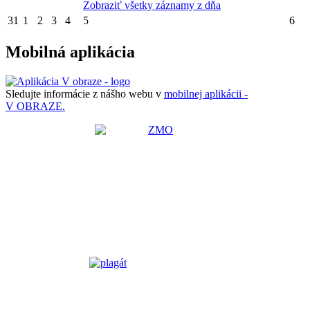
Zobraziť všetky záznamy z dňa
31
1
2
3
4
5
6
Mobilná aplikácia
Sledujte informácie z nášho webu v
mobilnej aplikácii -
V OBRAZE.