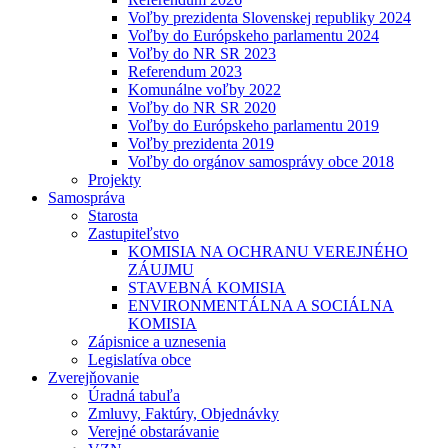
Voľby prezidenta Slovenskej republiky 2024
Voľby do Európskeho parlamentu 2024
Voľby do NR SR 2023
Referendum 2023
Komunálne voľby 2022
Voľby do NR SR 2020
Voľby do Európskeho parlamentu 2019
Voľby prezidenta 2019
Voľby do orgánov samosprávy obce 2018
Projekty
Samospráva
Starosta
Zastupiteľstvo
KOMISIA NA OCHRANU VEREJNÉHO
ZÁUJMU
STAVEBNÁ KOMISIA
ENVIRONMENTÁLNA A SOCIÁLNA
KOMISIA
Zápisnice a uznesenia
Legislatíva obce
Zverejňovanie
Úradná tabuľa
Zmluvy, Faktúry, Objednávky
Verejné obstarávanie