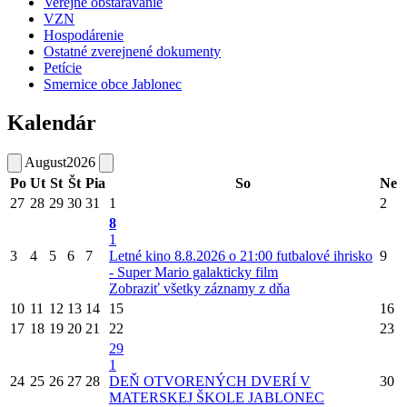
Verejné obstarávanie
VZN
Hospodárenie
Ostatné zverejnené dokumenty
Petície
Smernice obce Jablonec
Kalendár
August
2026
Po
Ut
St
Št
Pia
So
Ne
27
28
29
30
31
1
2
8
1
3
4
5
6
7
Letné kino 8.8.2026 o 21:00 futbalové ihrisko
9
- Super Mario galakticky film
Zobraziť všetky záznamy z dňa
10
11
12
13
14
15
16
17
18
19
20
21
22
23
29
1
24
25
26
27
28
DEŇ OTVORENÝCH DVERÍ V
30
MATERSKEJ ŠKOLE JABLONEC