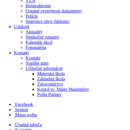
VZN
Hospodárenie
Ostatné zverejnené dokumenty
Petície
Smernice obce Jablonec
Udalosti
Aktuality
Smútočné oznamy
Kalendár akcií
Fotogaléria
Kontakt
Kontakt
Napíšte nám
Užitočné informácie
Materská škola
Základná škola
Zdravotníctvo
Kostol sv. Márie Magdalény
Pošta Partner
Facebook
Seniori
Mapa webu
Úradná tabuľa
Kontakty