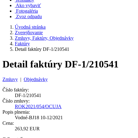
Ako vybaviť
Fotogaléria
Zvoz odpadu
Úvodná stránka
Zverejňovanie
Zmluvy, Faktúry, Objednávky
Faktúry
Detail faktúry DF-1/210541
Detail faktúry DF-1/210541
Zmluvy
|
Objednávky
Číslo faktúry:
DF-1/210541
Číslo zmluvy:
ROK2021/054/OCUJA
Popis plnenia:
Vodné-BJ18 10-12/2021
Cena:
263,92 EUR