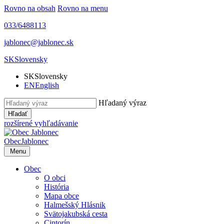
Rovno na obsah
Rovno na menu
033/6488113
jablonec@jablonec.sk
SK
Slovensky
SK
Slovensky
EN
English
Hľadaný výraz
Hľadať
rozšírené vyhľadávanie
Obec
Jablonec
Menu
Obec
O obci
História
Mapa obce
Halmešský Hlásnik
Svätojakubská cesta
Cintorín