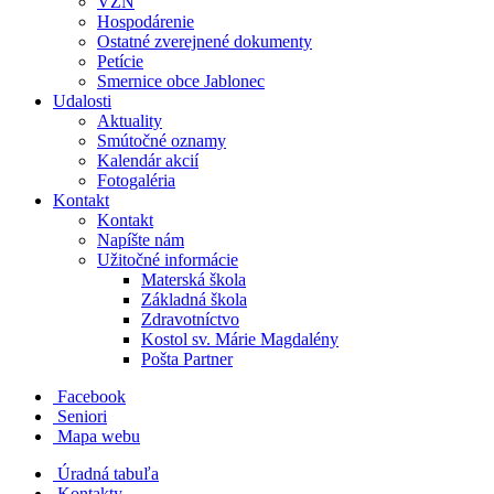
VZN
Hospodárenie
Ostatné zverejnené dokumenty
Petície
Smernice obce Jablonec
Udalosti
Aktuality
Smútočné oznamy
Kalendár akcií
Fotogaléria
Kontakt
Kontakt
Napíšte nám
Užitočné informácie
Materská škola
Základná škola
Zdravotníctvo
Kostol sv. Márie Magdalény
Pošta Partner
Facebook
Seniori
Mapa webu
Úradná tabuľa
Kontakty