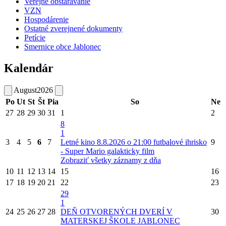
Verejné obstarávanie
VZN
Hospodárenie
Ostatné zverejnené dokumenty
Petície
Smernice obce Jablonec
Kalendár
August
2026
Po
Ut
St
Št
Pia
So
Ne
27
28
29
30
31
1
2
8
1
3
4
5
6
7
Letné kino 8.8.2026 o 21:00 futbalové ihrisko
9
- Super Mario galakticky film
Zobraziť všetky záznamy z dňa
10
11
12
13
14
15
16
17
18
19
20
21
22
23
29
1
24
25
26
27
28
DEŇ OTVORENÝCH DVERÍ V
30
MATERSKEJ ŠKOLE JABLONEC