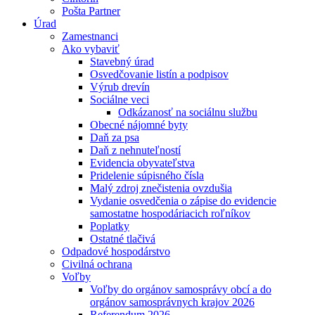
Pošta Partner
Úrad
Zamestnanci
Ako vybaviť
Stavebný úrad
Osvedčovanie listín a podpisov
Výrub drevín
Sociálne veci
Odkázanosť na sociálnu službu
Obecné nájomné byty
Daň za psa
Daň z nehnuteľností
Evidencia obyvateľstva
Pridelenie súpisného čísla
Malý zdroj znečistenia ovzdušia
Vydanie osvedčenia o zápise do evidencie
samostatne hospodáriacich roľníkov
Poplatky
Ostatné tlačivá
Odpadové hospodárstvo
Civilná ochrana
Voľby
Voľby do orgánov samosprávy obcí a do
orgánov samosprávnych krajov 2026
Referendum 2026