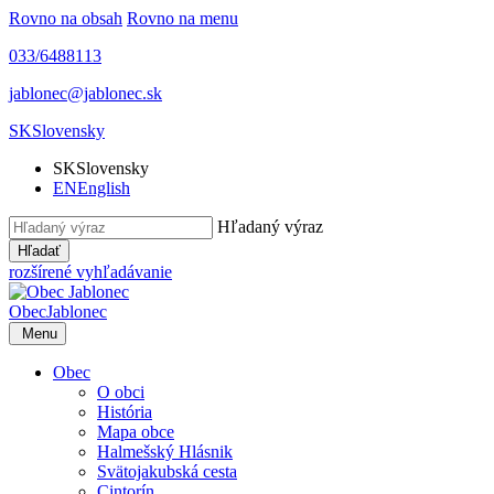
Rovno na obsah
Rovno na menu
033/6488113
jablonec@jablonec.sk
SK
Slovensky
SK
Slovensky
EN
English
Hľadaný výraz
Hľadať
rozšírené vyhľadávanie
Obec
Jablonec
Menu
Obec
O obci
História
Mapa obce
Halmešský Hlásnik
Svätojakubská cesta
Cintorín