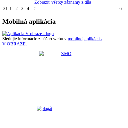
Zobraziť všetky záznamy z dňa
31
1
2
3
4
5
6
Mobilná aplikácia
Sledujte informácie z nášho webu v
mobilnej aplikácii -
V OBRAZE.