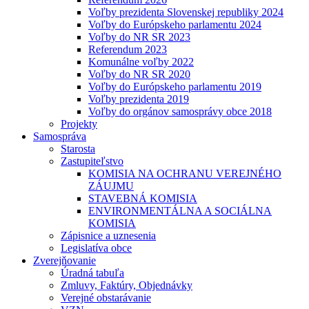
Voľby prezidenta Slovenskej republiky 2024
Voľby do Európskeho parlamentu 2024
Voľby do NR SR 2023
Referendum 2023
Komunálne voľby 2022
Voľby do NR SR 2020
Voľby do Európskeho parlamentu 2019
Voľby prezidenta 2019
Voľby do orgánov samosprávy obce 2018
Projekty
Samospráva
Starosta
Zastupiteľstvo
KOMISIA NA OCHRANU VEREJNÉHO
ZÁUJMU
STAVEBNÁ KOMISIA
ENVIRONMENTÁLNA A SOCIÁLNA
KOMISIA
Zápisnice a uznesenia
Legislatíva obce
Zverejňovanie
Úradná tabuľa
Zmluvy, Faktúry, Objednávky
Verejné obstarávanie