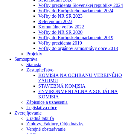
Voľby prezidenta Slovenskej republiky 2024
Voľby do Európskeho parlamentu 2024
Voľby do NR SR 2023
Referendum 2023
Komunálne voľby 2022
Voľby do NR SR 2020
Voľby do Európskeho parlamentu 2019
Voľby prezidenta 2019
Voľby do orgánov samosprávy obce 2018
Projekty
Samospráva
Starosta
Zastupiteľstvo
KOMISIA NA OCHRANU VEREJNÉHO
ZÁUJMU
STAVEBNÁ KOMISIA
ENVIRONMENTÁLNA A SOCIÁLNA
KOMISIA
Zápisnice a uznesenia
Legislatíva obce
Zverejňovanie
Úradná tabuľa
Zmluvy, Faktúry, Objednávky
Verejné obstarávanie