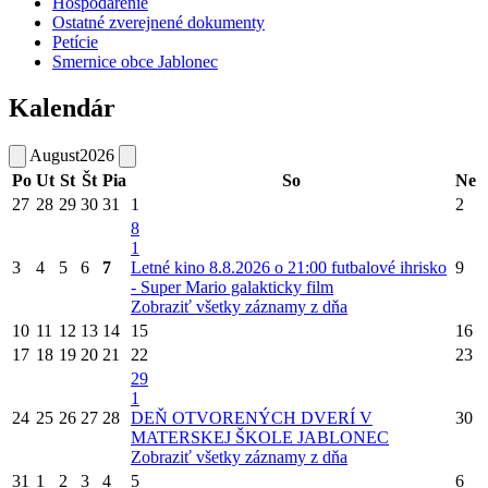
Hospodárenie
Ostatné zverejnené dokumenty
Petície
Smernice obce Jablonec
Kalendár
August
2026
Po
Ut
St
Št
Pia
So
Ne
27
28
29
30
31
1
2
8
1
3
4
5
6
7
Letné kino 8.8.2026 o 21:00 futbalové ihrisko
9
- Super Mario galakticky film
Zobraziť všetky záznamy z dňa
10
11
12
13
14
15
16
17
18
19
20
21
22
23
29
1
24
25
26
27
28
DEŇ OTVORENÝCH DVERÍ V
30
MATERSKEJ ŠKOLE JABLONEC
Zobraziť všetky záznamy z dňa
31
1
2
3
4
5
6