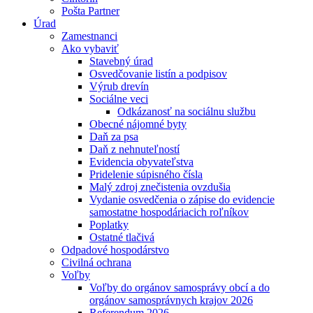
Pošta Partner
Úrad
Zamestnanci
Ako vybaviť
Stavebný úrad
Osvedčovanie listín a podpisov
Výrub drevín
Sociálne veci
Odkázanosť na sociálnu službu
Obecné nájomné byty
Daň za psa
Daň z nehnuteľností
Evidencia obyvateľstva
Pridelenie súpisného čísla
Malý zdroj znečistenia ovzdušia
Vydanie osvedčenia o zápise do evidencie
samostatne hospodáriacich roľníkov
Poplatky
Ostatné tlačivá
Odpadové hospodárstvo
Civilná ochrana
Voľby
Voľby do orgánov samosprávy obcí a do
orgánov samosprávnych krajov 2026
Referendum 2026