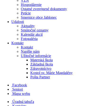
VZN
Hospodárenie
Ostatné zverejnené dokumenty
Petície
Smernice obce Jablonec
Udalosti
Aktuality
Smútočné oznamy
Kalendár akcií
Fotogaléria
Kontakt
Kontakt
Napíšte nám
Užitočné informácie
Materská škola
Základná škola
Zdravotníctvo
Kostol sv. Márie Magdalény
Pošta Partner
Facebook
Seniori
Mapa webu
Úradná tabuľa
Kontakty