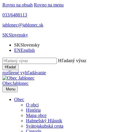
Rovno na obsah
Rovno na menu
033/6488113
jablonec@jablonec.sk
SK
Slovensky
SK
Slovensky
EN
English
Hľadaný výraz
Hľadať
rozšírené vyhľadávanie
Obec
Jablonec
Menu
Obec
O obci
História
Mapa obce
Halmešský Hlásnik
Svätojakubská cesta
Cintorín