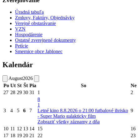
Zverejňovanie
Úradná tabuľa
Zmluvy, Faktúry, Objednávky
Verejné obstarávanie
VZN
Hospodárenie
Ostatné zverejnené dokumenty
Petície
Smernice obce Jablonec
Kalendár
August
2026
Po
Ut
St
Št
Pia
So
Ne
27
28
29
30
31
1
2
8
1
3
4
5
6
7
Letné kino 8.8.2026 o 21:00 futbalové ihrisko
9
- Super Mario galakticky film
Zobraziť všetky záznamy z dňa
10
11
12
13
14
15
16
17
18
19
20
21
22
23