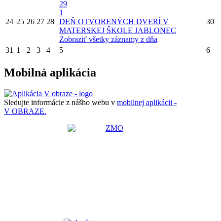
29
1
24
25
26
27
28
DEŇ OTVORENÝCH DVERÍ V
30
MATERSKEJ ŠKOLE JABLONEC
Zobraziť všetky záznamy z dňa
31
1
2
3
4
5
6
Mobilná aplikácia
Sledujte informácie z nášho webu v
mobilnej aplikácii -
V OBRAZE.