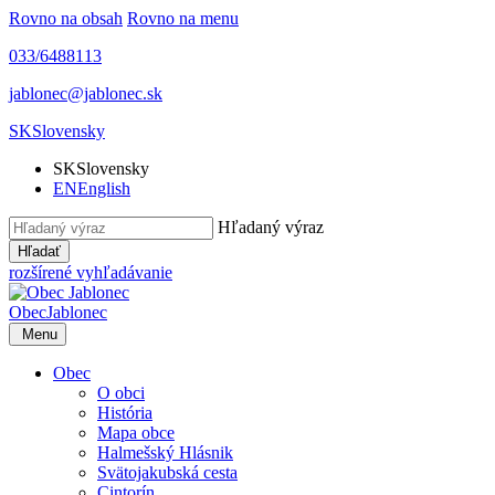
Rovno na obsah
Rovno na menu
033/6488113
jablonec@jablonec.sk
SK
Slovensky
SK
Slovensky
EN
English
Hľadaný výraz
Hľadať
rozšírené vyhľadávanie
Obec
Jablonec
Menu
Obec
O obci
História
Mapa obce
Halmešský Hlásnik
Svätojakubská cesta
Cintorín