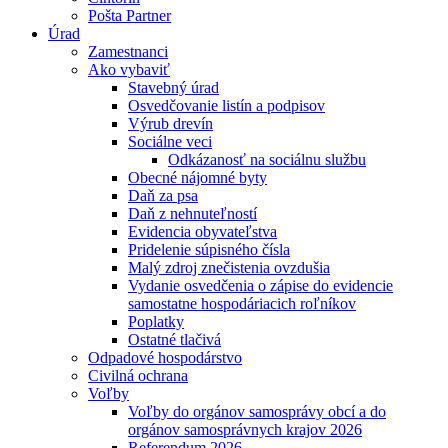
Pošta Partner
Úrad
Zamestnanci
Ako vybaviť
Stavebný úrad
Osvedčovanie listín a podpisov
Výrub drevín
Sociálne veci
Odkázanosť na sociálnu službu
Obecné nájomné byty
Daň za psa
Daň z nehnuteľností
Evidencia obyvateľstva
Pridelenie súpisného čísla
Malý zdroj znečistenia ovzdušia
Vydanie osvedčenia o zápise do evidencie
samostatne hospodáriacich roľníkov
Poplatky
Ostatné tlačivá
Odpadové hospodárstvo
Civilná ochrana
Voľby
Voľby do orgánov samosprávy obcí a do
orgánov samosprávnych krajov 2026
Referendum 2026