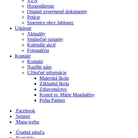
VZN
Hospodárenie
Ostatné zverejnené dokumenty
Petície
Smernice obce Jablonec
Udalosti
Aktuality
Smútočné oznamy
Kalendár akcií
Fotogaléria
Kontakt
Kontakt
Napíšte nám
Užitočné informácie
Materská škola
Základná škola
Zdravotníctvo
Kostol sv. Márie Magdalény
Pošta Partner
Facebook
Seniori
Mapa webu
Úradná tabuľa
Kontakty