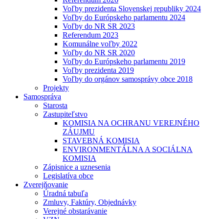
Voľby prezidenta Slovenskej republiky 2024
Voľby do Európskeho parlamentu 2024
Voľby do NR SR 2023
Referendum 2023
Komunálne voľby 2022
Voľby do NR SR 2020
Voľby do Európskeho parlamentu 2019
Voľby prezidenta 2019
Voľby do orgánov samosprávy obce 2018
Projekty
Samospráva
Starosta
Zastupiteľstvo
KOMISIA NA OCHRANU VEREJNÉHO
ZÁUJMU
STAVEBNÁ KOMISIA
ENVIRONMENTÁLNA A SOCIÁLNA
KOMISIA
Zápisnice a uznesenia
Legislatíva obce
Zverejňovanie
Úradná tabuľa
Zmluvy, Faktúry, Objednávky
Verejné obstarávanie