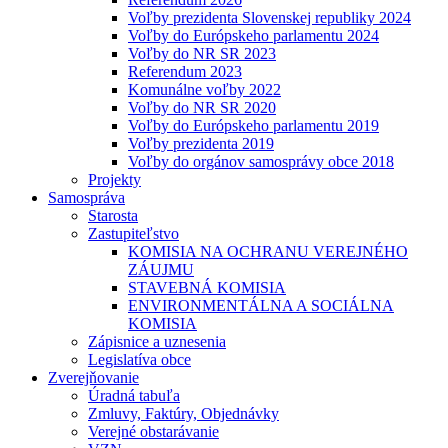
Voľby prezidenta Slovenskej republiky 2024
Voľby do Európskeho parlamentu 2024
Voľby do NR SR 2023
Referendum 2023
Komunálne voľby 2022
Voľby do NR SR 2020
Voľby do Európskeho parlamentu 2019
Voľby prezidenta 2019
Voľby do orgánov samosprávy obce 2018
Projekty
Samospráva
Starosta
Zastupiteľstvo
KOMISIA NA OCHRANU VEREJNÉHO
ZÁUJMU
STAVEBNÁ KOMISIA
ENVIRONMENTÁLNA A SOCIÁLNA
KOMISIA
Zápisnice a uznesenia
Legislatíva obce
Zverejňovanie
Úradná tabuľa
Zmluvy, Faktúry, Objednávky
Verejné obstarávanie