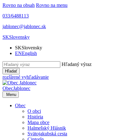
Rovno na obsah
Rovno na menu
033/6488113
jablonec@jablonec.sk
SK
Slovensky
SK
Slovensky
EN
English
Hľadaný výraz
Hľadať
rozšírené vyhľadávanie
Obec
Jablonec
Menu
Obec
O obci
História
Mapa obce
Halmešský Hlásnik
Svätojakubská cesta
Cintorín