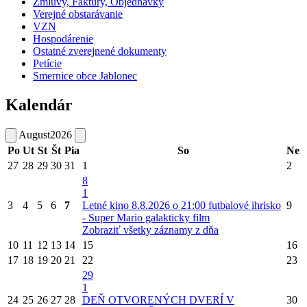
Zmluvy, Faktúry, Objednávky
Verejné obstarávanie
VZN
Hospodárenie
Ostatné zverejnené dokumenty
Petície
Smernice obce Jablonec
Kalendár
August
2026
Po
Ut
St
Št
Pia
So
Ne
27
28
29
30
31
1
2
8
1
3
4
5
6
7
Letné kino 8.8.2026 o 21:00 futbalové ihrisko
9
- Super Mario galakticky film
Zobraziť všetky záznamy z dňa
10
11
12
13
14
15
16
17
18
19
20
21
22
23
29
1
24
25
26
27
28
DEŇ OTVORENÝCH DVERÍ V
30