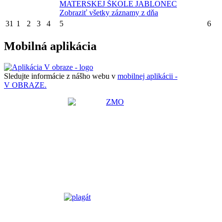
MATERSKEJ ŠKOLE JABLONEC
Zobraziť všetky záznamy z dňa
31
1
2
3
4
5
6
Mobilná aplikácia
Sledujte informácie z nášho webu v
mobilnej aplikácii -
V OBRAZE.