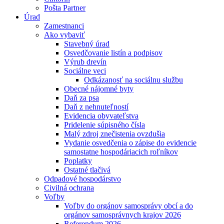
Pošta Partner
Úrad
Zamestnanci
Ako vybaviť
Stavebný úrad
Osvedčovanie listín a podpisov
Výrub drevín
Sociálne veci
Odkázanosť na sociálnu službu
Obecné nájomné byty
Daň za psa
Daň z nehnuteľností
Evidencia obyvateľstva
Pridelenie súpisného čísla
Malý zdroj znečistenia ovzdušia
Vydanie osvedčenia o zápise do evidencie
samostatne hospodáriacich roľníkov
Poplatky
Ostatné tlačivá
Odpadové hospodárstvo
Civilná ochrana
Voľby
Voľby do orgánov samosprávy obcí a do
orgánov samosprávnych krajov 2026
Referendum 2026