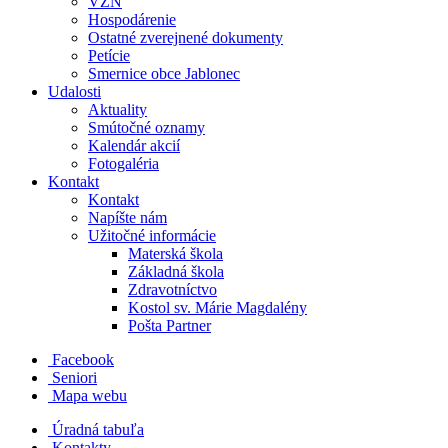
VZN
Hospodárenie
Ostatné zverejnené dokumenty
Petície
Smernice obce Jablonec
Udalosti
Aktuality
Smútočné oznamy
Kalendár akcií
Fotogaléria
Kontakt
Kontakt
Napíšte nám
Užitočné informácie
Materská škola
Základná škola
Zdravotníctvo
Kostol sv. Márie Magdalény
Pošta Partner
Facebook
Seniori
Mapa webu
Úradná tabuľa
Kontakty