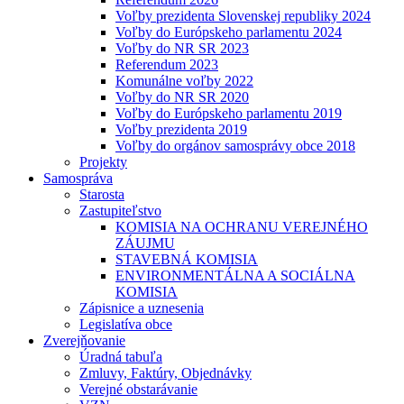
Voľby prezidenta Slovenskej republiky 2024
Voľby do Európskeho parlamentu 2024
Voľby do NR SR 2023
Referendum 2023
Komunálne voľby 2022
Voľby do NR SR 2020
Voľby do Európskeho parlamentu 2019
Voľby prezidenta 2019
Voľby do orgánov samosprávy obce 2018
Projekty
Samospráva
Starosta
Zastupiteľstvo
KOMISIA NA OCHRANU VEREJNÉHO
ZÁUJMU
STAVEBNÁ KOMISIA
ENVIRONMENTÁLNA A SOCIÁLNA
KOMISIA
Zápisnice a uznesenia
Legislatíva obce
Zverejňovanie
Úradná tabuľa
Zmluvy, Faktúry, Objednávky
Verejné obstarávanie