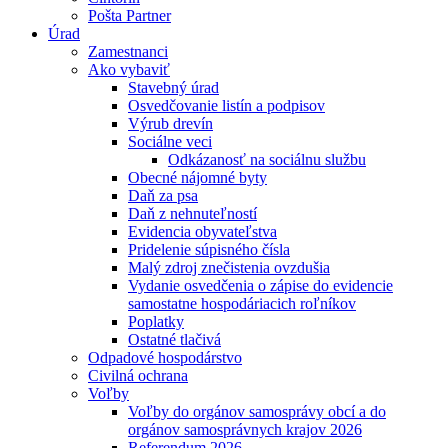
Pošta Partner
Úrad
Zamestnanci
Ako vybaviť
Stavebný úrad
Osvedčovanie listín a podpisov
Výrub drevín
Sociálne veci
Odkázanosť na sociálnu službu
Obecné nájomné byty
Daň za psa
Daň z nehnuteľností
Evidencia obyvateľstva
Pridelenie súpisného čísla
Malý zdroj znečistenia ovzdušia
Vydanie osvedčenia o zápise do evidencie
samostatne hospodáriacich roľníkov
Poplatky
Ostatné tlačivá
Odpadové hospodárstvo
Civilná ochrana
Voľby
Voľby do orgánov samosprávy obcí a do
orgánov samosprávnych krajov 2026
Referendum 2026