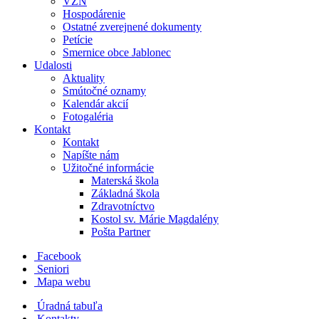
VZN
Hospodárenie
Ostatné zverejnené dokumenty
Petície
Smernice obce Jablonec
Udalosti
Aktuality
Smútočné oznamy
Kalendár akcií
Fotogaléria
Kontakt
Kontakt
Napíšte nám
Užitočné informácie
Materská škola
Základná škola
Zdravotníctvo
Kostol sv. Márie Magdalény
Pošta Partner
Facebook
Seniori
Mapa webu
Úradná tabuľa
Kontakty