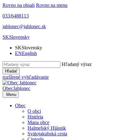
Rovno na obsah
Rovno na menu
033/6488113
jablonec@jablonec.sk
SK
Slovensky
SK
Slovensky
EN
English
Hľadaný výraz
Hľadať
rozšírené vyhľadávanie
Obec
Jablonec
Menu
Obec
O obci
História
Mapa obce
Halmešský Hlásnik
Svätojakubská cesta
Cintorín