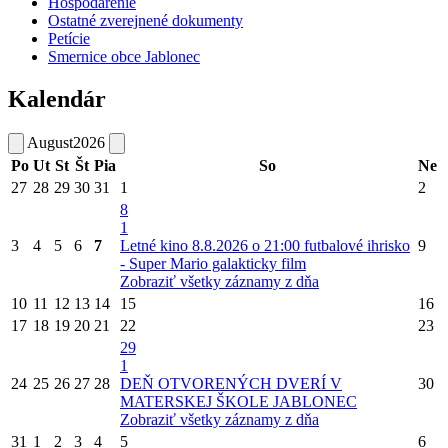
Hospodárenie
Ostatné zverejnené dokumenty
Petície
Smernice obce Jablonec
Kalendár
August
2026
Po
Ut
St
Št
Pia
So
Ne
27
28
29
30
31
1
2
8
1
3
4
5
6
7
Letné kino 8.8.2026 o 21:00 futbalové ihrisko
9
- Super Mario galakticky film
Zobraziť všetky záznamy z dňa
10
11
12
13
14
15
16
17
18
19
20
21
22
23
29
1
24
25
26
27
28
DEŇ OTVORENÝCH DVERÍ V
30
MATERSKEJ ŠKOLE JABLONEC
Zobraziť všetky záznamy z dňa
31
1
2
3
4
5
6