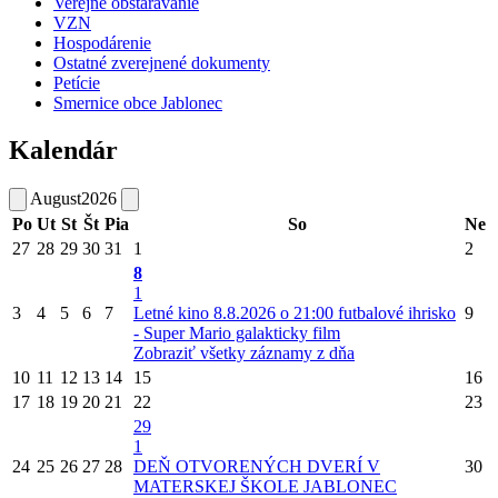
Verejné obstarávanie
VZN
Hospodárenie
Ostatné zverejnené dokumenty
Petície
Smernice obce Jablonec
Kalendár
August
2026
Po
Ut
St
Št
Pia
So
Ne
27
28
29
30
31
1
2
8
1
3
4
5
6
7
Letné kino 8.8.2026 o 21:00 futbalové ihrisko
9
- Super Mario galakticky film
Zobraziť všetky záznamy z dňa
10
11
12
13
14
15
16
17
18
19
20
21
22
23
29
1
24
25
26
27
28
DEŇ OTVORENÝCH DVERÍ V
30
MATERSKEJ ŠKOLE JABLONEC