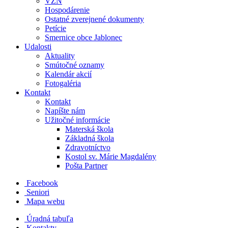
VZN
Hospodárenie
Ostatné zverejnené dokumenty
Petície
Smernice obce Jablonec
Udalosti
Aktuality
Smútočné oznamy
Kalendár akcií
Fotogaléria
Kontakt
Kontakt
Napíšte nám
Užitočné informácie
Materská škola
Základná škola
Zdravotníctvo
Kostol sv. Márie Magdalény
Pošta Partner
Facebook
Seniori
Mapa webu
Úradná tabuľa
Kontakty