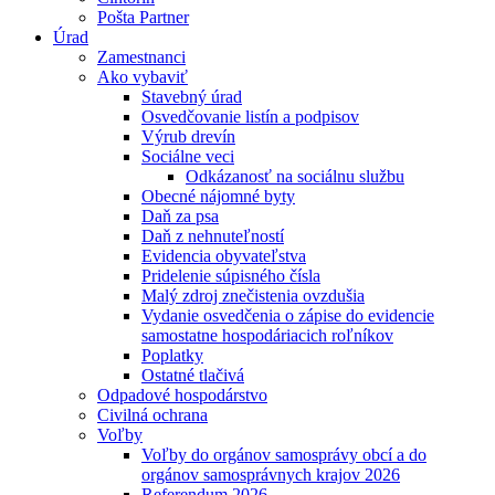
Pošta Partner
Úrad
Zamestnanci
Ako vybaviť
Stavebný úrad
Osvedčovanie listín a podpisov
Výrub drevín
Sociálne veci
Odkázanosť na sociálnu službu
Obecné nájomné byty
Daň za psa
Daň z nehnuteľností
Evidencia obyvateľstva
Pridelenie súpisného čísla
Malý zdroj znečistenia ovzdušia
Vydanie osvedčenia o zápise do evidencie
samostatne hospodáriacich roľníkov
Poplatky
Ostatné tlačivá
Odpadové hospodárstvo
Civilná ochrana
Voľby
Voľby do orgánov samosprávy obcí a do
orgánov samosprávnych krajov 2026
Referendum 2026