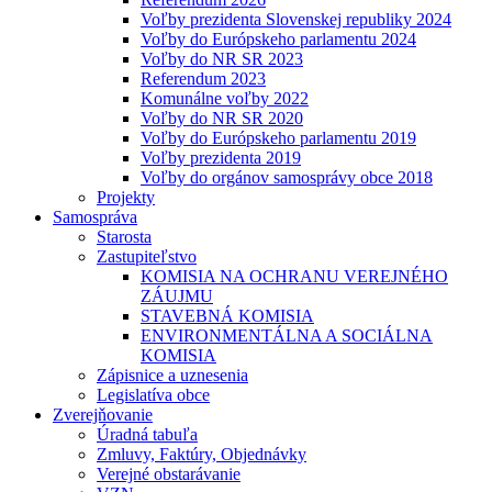
Voľby prezidenta Slovenskej republiky 2024
Voľby do Európskeho parlamentu 2024
Voľby do NR SR 2023
Referendum 2023
Komunálne voľby 2022
Voľby do NR SR 2020
Voľby do Európskeho parlamentu 2019
Voľby prezidenta 2019
Voľby do orgánov samosprávy obce 2018
Projekty
Samospráva
Starosta
Zastupiteľstvo
KOMISIA NA OCHRANU VEREJNÉHO
ZÁUJMU
STAVEBNÁ KOMISIA
ENVIRONMENTÁLNA A SOCIÁLNA
KOMISIA
Zápisnice a uznesenia
Legislatíva obce
Zverejňovanie
Úradná tabuľa
Zmluvy, Faktúry, Objednávky
Verejné obstarávanie