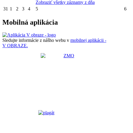
Zobraziť všetky záznamy z dňa
31
1
2
3
4
5
6
Mobilná aplikácia
Sledujte informácie z nášho webu v
mobilnej aplikácii -
V OBRAZE.