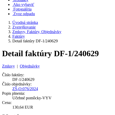
Ako vybaviť
Fotogaléria
Zvoz odpadu
Úvodná stránka
Zverejňovanie
Zmluvy, Faktúry, Objednávky
Faktúry
Detail faktúry DF-1/240629
Detail faktúry DF-1/240629
Zmluvy
|
Objednávky
Číslo faktúry:
DF-1/240629
Číslo objednávky:
ZŠ-O:076/2024
Popis plnenia:
Učebné pomôcky-VYV
Cena:
130,64 EUR