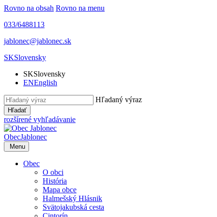
Rovno na obsah
Rovno na menu
033/6488113
jablonec@jablonec.sk
SK
Slovensky
SK
Slovensky
EN
English
Hľadaný výraz
Hľadať
rozšírené vyhľadávanie
Obec
Jablonec
Menu
Obec
O obci
História
Mapa obce
Halmešský Hlásnik
Svätojakubská cesta
Cintorín