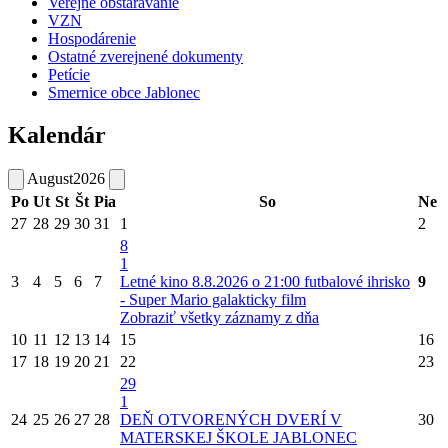
Verejné obstarávanie
VZN
Hospodárenie
Ostatné zverejnené dokumenty
Petície
Smernice obce Jablonec
Kalendár
August
2026
Po
Ut
St
Št
Pia
So
Ne
27
28
29
30
31
1
2
8
1
3
4
5
6
7
Letné kino 8.8.2026 o 21:00 futbalové ihrisko
9
- Super Mario galakticky film
Zobraziť všetky záznamy z dňa
10
11
12
13
14
15
16
17
18
19
20
21
22
23
29
1
24
25
26
27
28
DEŇ OTVORENÝCH DVERÍ V
30
MATERSKEJ ŠKOLE JABLONEC