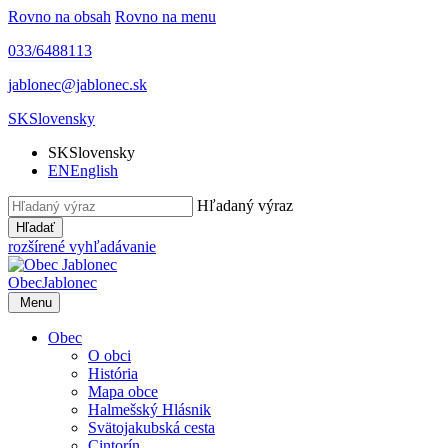
Rovno na obsah
Rovno na menu
033/6488113
jablonec@jablonec.sk
SK
Slovensky
SK
Slovensky
EN
English
Hľadaný výraz
Hľadať
rozšírené vyhľadávanie
Obec
Jablonec
Menu
Obec
O obci
História
Mapa obce
Halmešský Hlásnik
Svätojakubská cesta
Cintorín