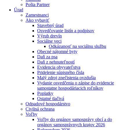
Pošta Partner
Úrad
Zamestnanci
Ako vybaviť
Stavebný úrad
Osvedčovanie listín a podpisov
Výrub drevín
Sociálne veci
Odkázanosť na sociálnu službu
Obecné nájomné byty
Daň za psa
Daň z nehnuteľností
Evidencia obyvateľstva
Pridelenie súpisného čísla
Malý zdroj znečistenia ovzdušia
Vydanie osvedčenia o zápise do evidencie
samostatne hospodáriacich roľníkov
Poplatky
Ostatné tlačivá
Odpadové hospodárstvo
Civilná ochrana
Voľby
Voľby do orgánov samosprávy obcí a do
orgánov samosprávnych krajov 2026
Referendum 2026