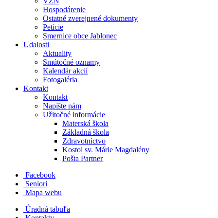
VZN
Hospodárenie
Ostatné zverejnené dokumenty
Petície
Smernice obce Jablonec
Udalosti
Aktuality
Smútočné oznamy
Kalendár akcií
Fotogaléria
Kontakt
Kontakt
Napíšte nám
Užitočné informácie
Materská škola
Základná škola
Zdravotníctvo
Kostol sv. Márie Magdalény
Pošta Partner
Facebook
Seniori
Mapa webu
Úradná tabuľa
Kontakty