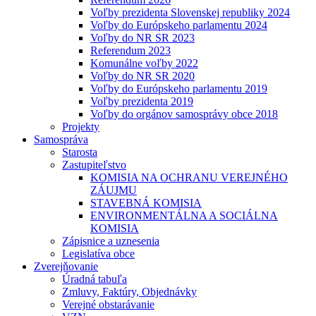
Voľby prezidenta Slovenskej republiky 2024
Voľby do Európskeho parlamentu 2024
Voľby do NR SR 2023
Referendum 2023
Komunálne voľby 2022
Voľby do NR SR 2020
Voľby do Európskeho parlamentu 2019
Voľby prezidenta 2019
Voľby do orgánov samosprávy obce 2018
Projekty
Samospráva
Starosta
Zastupiteľstvo
KOMISIA NA OCHRANU VEREJNÉHO
ZÁUJMU
STAVEBNÁ KOMISIA
ENVIRONMENTÁLNA A SOCIÁLNA
KOMISIA
Zápisnice a uznesenia
Legislatíva obce
Zverejňovanie
Úradná tabuľa
Zmluvy, Faktúry, Objednávky
Verejné obstarávanie