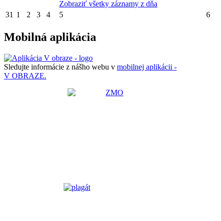
Zobraziť všetky záznamy z dňa
31
1
2
3
4
5
6
Mobilná aplikácia
Sledujte informácie z nášho webu v
mobilnej aplikácii -
V OBRAZE.