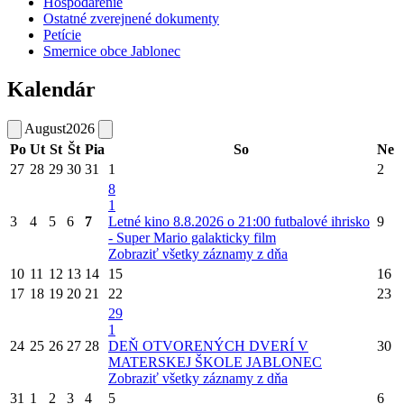
Hospodárenie
Ostatné zverejnené dokumenty
Petície
Smernice obce Jablonec
Kalendár
August
2026
Po
Ut
St
Št
Pia
So
Ne
27
28
29
30
31
1
2
8
1
3
4
5
6
7
Letné kino 8.8.2026 o 21:00 futbalové ihrisko
9
- Super Mario galakticky film
Zobraziť všetky záznamy z dňa
10
11
12
13
14
15
16
17
18
19
20
21
22
23
29
1
24
25
26
27
28
DEŇ OTVORENÝCH DVERÍ V
30
MATERSKEJ ŠKOLE JABLONEC
Zobraziť všetky záznamy z dňa
31
1
2
3
4
5
6