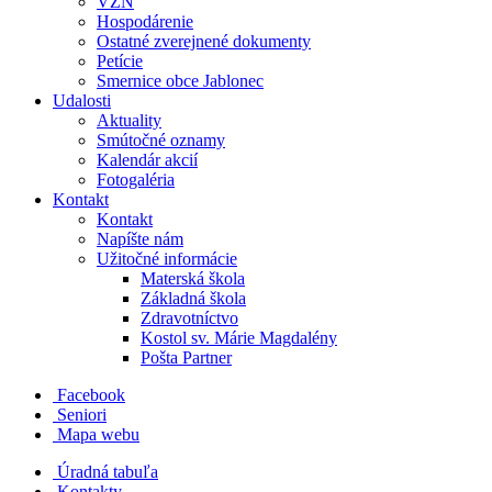
VZN
Hospodárenie
Ostatné zverejnené dokumenty
Petície
Smernice obce Jablonec
Udalosti
Aktuality
Smútočné oznamy
Kalendár akcií
Fotogaléria
Kontakt
Kontakt
Napíšte nám
Užitočné informácie
Materská škola
Základná škola
Zdravotníctvo
Kostol sv. Márie Magdalény
Pošta Partner
Facebook
Seniori
Mapa webu
Úradná tabuľa
Kontakty