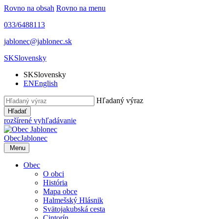
Rovno na obsah
Rovno na menu
033/6488113
jablonec@jablonec.sk
SK
Slovensky
SK
Slovensky
EN
English
Hľadaný výraz
Hľadať
rozšírené vyhľadávanie
Obec
Jablonec
Menu
Obec
O obci
História
Mapa obce
Halmešský Hlásnik
Svätojakubská cesta
Cintorín