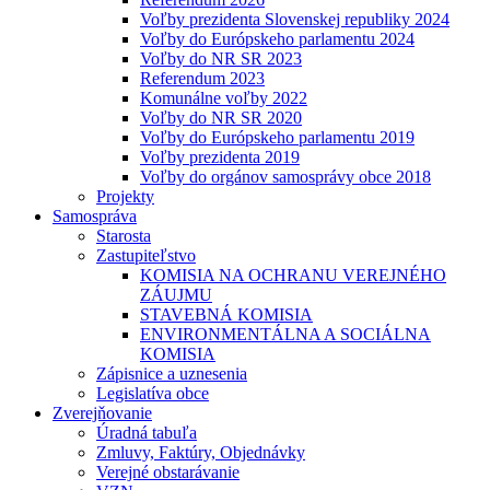
Voľby prezidenta Slovenskej republiky 2024
Voľby do Európskeho parlamentu 2024
Voľby do NR SR 2023
Referendum 2023
Komunálne voľby 2022
Voľby do NR SR 2020
Voľby do Európskeho parlamentu 2019
Voľby prezidenta 2019
Voľby do orgánov samosprávy obce 2018
Projekty
Samospráva
Starosta
Zastupiteľstvo
KOMISIA NA OCHRANU VEREJNÉHO
ZÁUJMU
STAVEBNÁ KOMISIA
ENVIRONMENTÁLNA A SOCIÁLNA
KOMISIA
Zápisnice a uznesenia
Legislatíva obce
Zverejňovanie
Úradná tabuľa
Zmluvy, Faktúry, Objednávky
Verejné obstarávanie