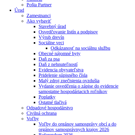
Pošta Partner
Úrad
Zamestnanci
Ako vybaviť
Stavebný úrad
Osvedčovanie listín a podpisov
Výrub drevín
Sociálne veci
Odkázanosť na sociálnu službu
Obecné nájomné byty
Daň za psa
Daň z nehnuteľností
Evidencia obyvateľstva
Pridelenie súpisného čísla
Malý zdroj znečistenia ovzdušia
Vydanie osvedčenia o zápise do evidencie
samostatne hospodáriacich roľníkov
Poplatky
Ostatné tlačivá
Odpadové hospodárstvo
Civilná ochrana
Voľby
Voľby do orgánov samosprávy obcí a do
orgánov samosprávnych krajov 2026
Referendum 2026