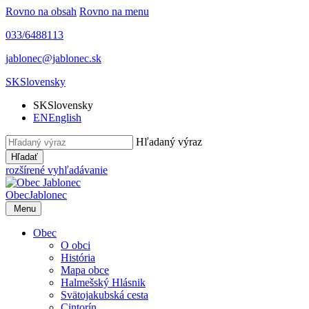
Rovno na obsah
Rovno na menu
033/6488113
jablonec@jablonec.sk
SK
Slovensky
SK
Slovensky
EN
English
Hľadaný výraz
Hľadať
rozšírené vyhľadávanie
Obec
Jablonec
Menu
Obec
O obci
História
Mapa obce
Halmešský Hlásnik
Svätojakubská cesta
Cintorín