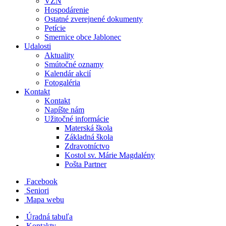
VZN
Hospodárenie
Ostatné zverejnené dokumenty
Petície
Smernice obce Jablonec
Udalosti
Aktuality
Smútočné oznamy
Kalendár akcií
Fotogaléria
Kontakt
Kontakt
Napíšte nám
Užitočné informácie
Materská škola
Základná škola
Zdravotníctvo
Kostol sv. Márie Magdalény
Pošta Partner
Facebook
Seniori
Mapa webu
Úradná tabuľa
Kontakty