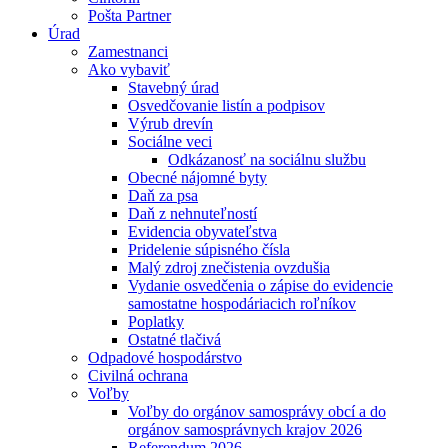
Pošta Partner
Úrad
Zamestnanci
Ako vybaviť
Stavebný úrad
Osvedčovanie listín a podpisov
Výrub drevín
Sociálne veci
Odkázanosť na sociálnu službu
Obecné nájomné byty
Daň za psa
Daň z nehnuteľností
Evidencia obyvateľstva
Pridelenie súpisného čísla
Malý zdroj znečistenia ovzdušia
Vydanie osvedčenia o zápise do evidencie
samostatne hospodáriacich roľníkov
Poplatky
Ostatné tlačivá
Odpadové hospodárstvo
Civilná ochrana
Voľby
Voľby do orgánov samosprávy obcí a do
orgánov samosprávnych krajov 2026
Referendum 2026