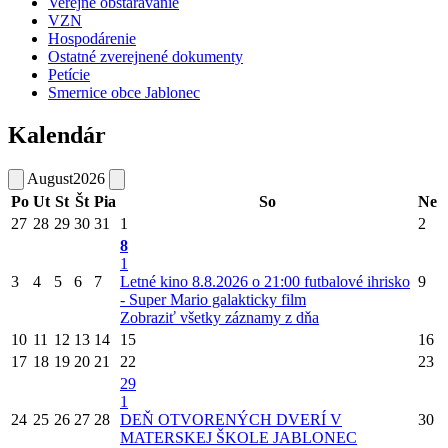
Verejné obstarávanie
VZN
Hospodárenie
Ostatné zverejnené dokumenty
Petície
Smernice obce Jablonec
Kalendár
August
2026
Po
Ut
St
Št
Pia
So
Ne
27
28
29
30
31
1
2
8
1
3
4
5
6
7
Letné kino 8.8.2026 o 21:00 futbalové ihrisko
9
- Super Mario galakticky film
Zobraziť všetky záznamy z dňa
10
11
12
13
14
15
16
17
18
19
20
21
22
23
29
1
24
25
26
27
28
DEŇ OTVORENÝCH DVERÍ V
30
MATERSKEJ ŠKOLE JABLONEC