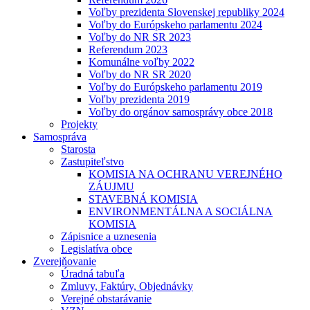
Voľby prezidenta Slovenskej republiky 2024
Voľby do Európskeho parlamentu 2024
Voľby do NR SR 2023
Referendum 2023
Komunálne voľby 2022
Voľby do NR SR 2020
Voľby do Európskeho parlamentu 2019
Voľby prezidenta 2019
Voľby do orgánov samosprávy obce 2018
Projekty
Samospráva
Starosta
Zastupiteľstvo
KOMISIA NA OCHRANU VEREJNÉHO
ZÁUJMU
STAVEBNÁ KOMISIA
ENVIRONMENTÁLNA A SOCIÁLNA
KOMISIA
Zápisnice a uznesenia
Legislatíva obce
Zverejňovanie
Úradná tabuľa
Zmluvy, Faktúry, Objednávky
Verejné obstarávanie