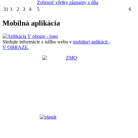
Zobraziť všetky záznamy z dňa
31
1
2
3
4
5
6
Mobilná aplikácia
Sledujte informácie z nášho webu v
mobilnej aplikácii -
V OBRAZE.