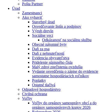
Pošta Partner
Úrad
Zamestnanci
Ako vybaviť
Stavebný úrad
Osvedčovanie listín a podpisov
Výrub drevín
Sociálne veci
Odkázanosť na sociálnu službu
Obecné nájomné byty
Daň za psa
Daň z nehnuteľností
Evidencia obyvateľstva
Pridelenie súpisného čísla
Malý zdroj znečistenia ovzdušia
Vydanie osvedčenia o zápise do evidencie
samostatne hospodáriacich roľníkov
Poplatky
Ostatné tlačivá
Odpadové hospodárstvo
Civilná ochrana
Voľby
Voľby do orgánov samosprávy obcí a do
orgánov samosprávnych krajov 2026
Referendum 2026