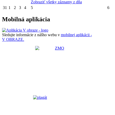
Zobraziť všetky záznamy z dňa
31
1
2
3
4
5
6
Mobilná aplikácia
Sledujte informácie z nášho webu v
mobilnej aplikácii -
V OBRAZE.