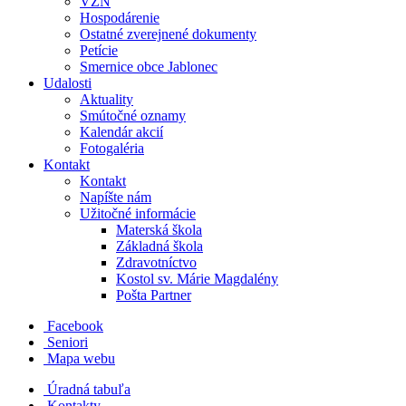
VZN
Hospodárenie
Ostatné zverejnené dokumenty
Petície
Smernice obce Jablonec
Udalosti
Aktuality
Smútočné oznamy
Kalendár akcií
Fotogaléria
Kontakt
Kontakt
Napíšte nám
Užitočné informácie
Materská škola
Základná škola
Zdravotníctvo
Kostol sv. Márie Magdalény
Pošta Partner
Facebook
Seniori
Mapa webu
Úradná tabuľa
Kontakty