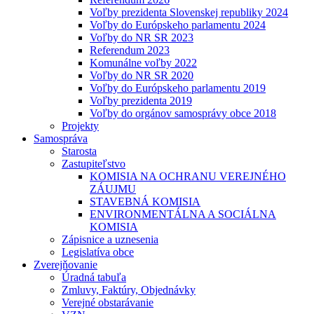
Voľby prezidenta Slovenskej republiky 2024
Voľby do Európskeho parlamentu 2024
Voľby do NR SR 2023
Referendum 2023
Komunálne voľby 2022
Voľby do NR SR 2020
Voľby do Európskeho parlamentu 2019
Voľby prezidenta 2019
Voľby do orgánov samosprávy obce 2018
Projekty
Samospráva
Starosta
Zastupiteľstvo
KOMISIA NA OCHRANU VEREJNÉHO
ZÁUJMU
STAVEBNÁ KOMISIA
ENVIRONMENTÁLNA A SOCIÁLNA
KOMISIA
Zápisnice a uznesenia
Legislatíva obce
Zverejňovanie
Úradná tabuľa
Zmluvy, Faktúry, Objednávky
Verejné obstarávanie