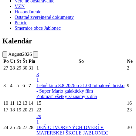
Verejné obstarávanie
VZN
Hospodárenie
Ostatné zverejnené dokumenty
Petície
Smernice obce Jablonec
Kalendár
August
2026
Po
Ut
St
Št
Pia
So
Ne
27
28
29
30
31
1
2
8
1
3
4
5
6
7
Letné kino 8.8.2026 o 21:00 futbalové ihrisko
9
- Super Mario galakticky film
Zobraziť všetky záznamy z dňa
10
11
12
13
14
15
16
17
18
19
20
21
22
23
29
1
24
25
26
27
28
DEŇ OTVORENÝCH DVERÍ V
30
MATERSKEJ ŠKOLE JABLONEC