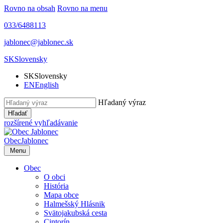
Rovno na obsah
Rovno na menu
033/6488113
jablonec@jablonec.sk
SK
Slovensky
SK
Slovensky
EN
English
Hľadaný výraz
Hľadať
rozšírené vyhľadávanie
Obec
Jablonec
Menu
Obec
O obci
História
Mapa obce
Halmešský Hlásnik
Svätojakubská cesta
Cintorín