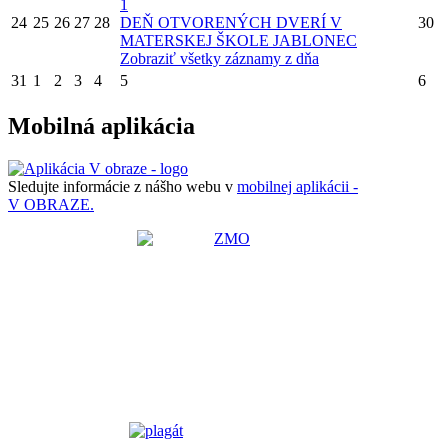
1
24
25
26
27
28
DEŇ OTVORENÝCH DVERÍ V
30
MATERSKEJ ŠKOLE JABLONEC
Zobraziť všetky záznamy z dňa
31
1
2
3
4
5
6
Mobilná aplikácia
Sledujte informácie z nášho webu v
mobilnej aplikácii -
V OBRAZE.