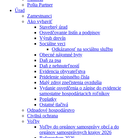
Pošta Partner
Úrad
Zamestnanci
Ako vybaviť
Stavebný úrad
Osvedčovanie listín a podpisov
Výrub drevín
Sociálne veci
Odkázanosť na sociálnu službu
Obecné nájomné byty
Daň za psa
Daň z nehnuteľností
Evidencia obyvateľstva
Pridelenie súpisného čísla
Malý zdroj znečistenia ovzdušia
Vydanie osvedčenia o zápise do evidencie
samostatne hospodáriacich roľníkov
Poplatky
Ostatné tlačivá
Odpadové hospodárstvo
Civilná ochrana
Voľby
Voľby do orgánov samosprávy obcí a do
orgánov samosprávnych krajov 2026
Referendum 2026