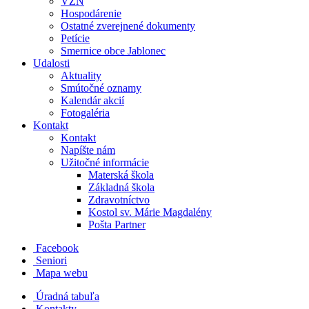
VZN
Hospodárenie
Ostatné zverejnené dokumenty
Petície
Smernice obce Jablonec
Udalosti
Aktuality
Smútočné oznamy
Kalendár akcií
Fotogaléria
Kontakt
Kontakt
Napíšte nám
Užitočné informácie
Materská škola
Základná škola
Zdravotníctvo
Kostol sv. Márie Magdalény
Pošta Partner
Facebook
Seniori
Mapa webu
Úradná tabuľa
Kontakty