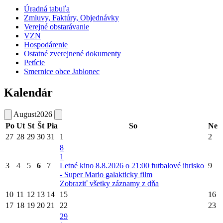
Úradná tabuľa
Zmluvy, Faktúry, Objednávky
Verejné obstarávanie
VZN
Hospodárenie
Ostatné zverejnené dokumenty
Petície
Smernice obce Jablonec
Kalendár
August
2026
Po
Ut
St
Št
Pia
So
Ne
27
28
29
30
31
1
2
8
1
3
4
5
6
7
Letné kino 8.8.2026 o 21:00 futbalové ihrisko
9
- Super Mario galakticky film
Zobraziť všetky záznamy z dňa
10
11
12
13
14
15
16
17
18
19
20
21
22
23
29