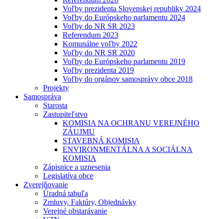
Voľby prezidenta Slovenskej republiky 2024
Voľby do Európskeho parlamentu 2024
Voľby do NR SR 2023
Referendum 2023
Komunálne voľby 2022
Voľby do NR SR 2020
Voľby do Európskeho parlamentu 2019
Voľby prezidenta 2019
Voľby do orgánov samosprávy obce 2018
Projekty
Samospráva
Starosta
Zastupiteľstvo
KOMISIA NA OCHRANU VEREJNÉHO
ZÁUJMU
STAVEBNÁ KOMISIA
ENVIRONMENTÁLNA A SOCIÁLNA
KOMISIA
Zápisnice a uznesenia
Legislatíva obce
Zverejňovanie
Úradná tabuľa
Zmluvy, Faktúry, Objednávky
Verejné obstarávanie