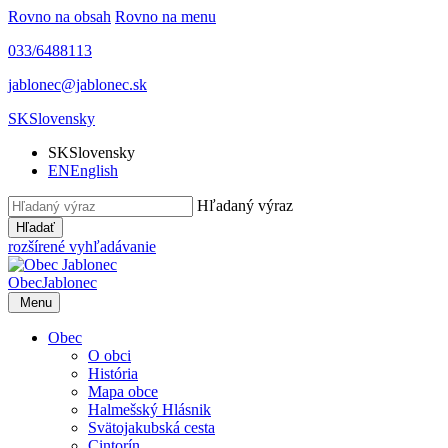
Rovno na obsah
Rovno na menu
033/6488113
jablonec@jablonec.sk
SK
Slovensky
SK
Slovensky
EN
English
Hľadaný výraz
Hľadať
rozšírené vyhľadávanie
Obec
Jablonec
Menu
Obec
O obci
História
Mapa obce
Halmešský Hlásnik
Svätojakubská cesta
Cintorín