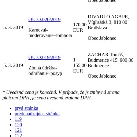
Obec Jablonec
DIVADLO AGAPE,
OU-O:020/2019
Vígľašská 3, 810 00
170,00
5. 3. 2019
Bratislava
Karneval-
EUR
moderovanie+tombola
Obec Jablonec
ZACHAR Tomáš,
OU-O:019/2019
1
Budmerice 415, 900 86
5. 3. 2019
155,00
Budmerice
Zimná údržba-
EUR
odhŕňanie+posyp
Obec Jablonec
* Uvedená cena je konečná. V prípade, že je zmluvná strana
platcom DPH, je cena uvedená vrátane DPH.
prvá stránka
predchádzajúca stránka
119
120
121
122