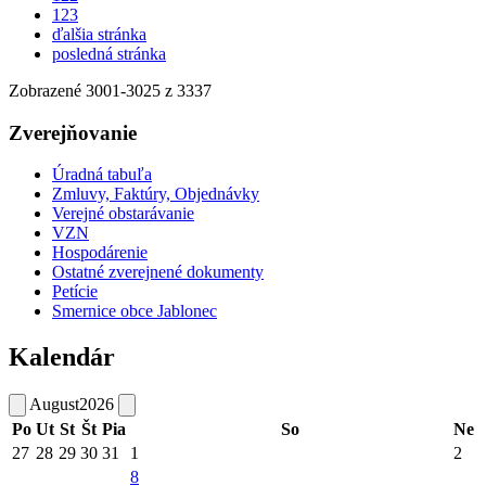
123
ďalšia stránka
posledná stránka
Zobrazené
3001
-
3025
z 3337
Zverejňovanie
Úradná tabuľa
Zmluvy, Faktúry, Objednávky
Verejné obstarávanie
VZN
Hospodárenie
Ostatné zverejnené dokumenty
Petície
Smernice obce Jablonec
Kalendár
August
2026
Po
Ut
St
Št
Pia
So
Ne
27
28
29
30
31
1
2
8