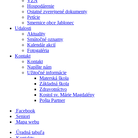
VZN
Hospodárenie
Ostatné zverejnené dokumenty
Petície
Smernice obce Jablonec
Udalosti
Aktuality
Smútočné oznamy
Kalendár akcií
Fotogaléria
Kontakt
Kontakt
Napíšte nám
Užitočné informácie
Materská škola
Základná škola
Zdravotníctvo
Kostol sv. Márie Magdalény
Pošta Partner
Facebook
Seniori
Mapa webu
Úradná tabuľa
Kontakty