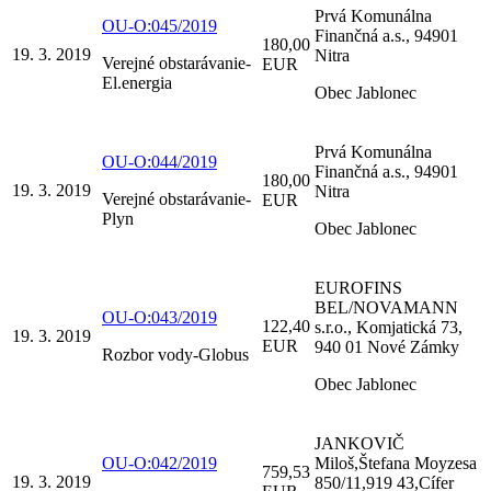
Prvá Komunálna
OU-O:045/2019
Finančná a.s., 94901
180,00
19. 3. 2019
Nitra
Verejné obstarávanie-
EUR
El.energia
Obec Jablonec
Prvá Komunálna
OU-O:044/2019
Finančná a.s., 94901
180,00
19. 3. 2019
Nitra
Verejné obstarávanie-
EUR
Plyn
Obec Jablonec
EUROFINS
BEL/NOVAMANN
OU-O:043/2019
122,40
s.r.o., Komjatická 73,
19. 3. 2019
EUR
940 01 Nové Zámky
Rozbor vody-Globus
Obec Jablonec
JANKOVIČ
OU-O:042/2019
Miloš,Štefana Moyzesa
759,53
19. 3. 2019
850/11,919 43,Cífer