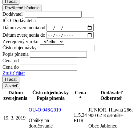
Hľadať
Rozšírené hľadanie
Dodávateľ
IČO Dodávatelia
Dátum zverejnenia od
Dátum zverejnenia do
Zverejnený v roku
Číslo objednávky
Popis plnenia
Cena od
Cena do
Zrušiť filter
Zavrieť
Dátum
Číslo objednávky
Cena
Dodávateľ
zverejnenia
Popis plnenia
*
Odberateľ
OU-O:046/2019
JUNIOR, Hlavná 266,
115,34
900 62 Kostolište
19. 3. 2019
Obálky na
EUR
doručovanie
Obec Jablonec