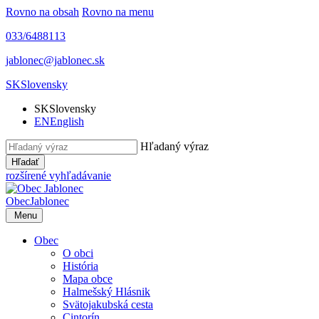
Rovno na obsah
Rovno na menu
033/6488113
jablonec@jablonec.sk
SK
Slovensky
SK
Slovensky
EN
English
Hľadaný výraz
Hľadať
rozšírené vyhľadávanie
Obec
Jablonec
Menu
Obec
O obci
História
Mapa obce
Halmešský Hlásnik
Svätojakubská cesta
Cintorín