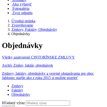
Ako vybaviť
Fotogaléria
Zvoz odpadu
Úvodná stránka
Zverejňovanie
Zmluvy, Faktúry, Objednávky
Objednávky
Objednávky
Všetky uzatvorené CINTORÍNSKE ZMLUVY
Archív Zmluv, faktúr, objednávek
Zmluvy, faktúry, objednávky a verejné obstarávania pre obec
Jablonec staršie ako z roku 2015 si možete pozrieť
Zmluvy
Faktúry
Objednávky
Hľadaný výraz