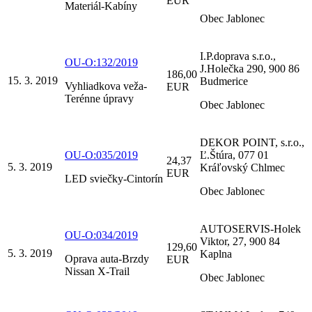
EUR
Materiál-Kabíny
Obec Jablonec
I.P.doprava s.r.o.,
OU-O:132/2019
J.Holečka 290, 900 86
186,00
15. 3. 2019
Budmerice
Vyhliadkova veža-
EUR
Terénne úpravy
Obec Jablonec
DEKOR POINT, s.r.o.,
OU-O:035/2019
Ľ.Štúra, 077 01
24,37
5. 3. 2019
Kráľovský Chlmec
EUR
LED sviečky-Cintorín
Obec Jablonec
AUTOSERVIS-Holek
OU-O:034/2019
Viktor, 27, 900 84
129,60
5. 3. 2019
Kaplna
Oprava auta-Brzdy
EUR
Nissan X-Trail
Obec Jablonec