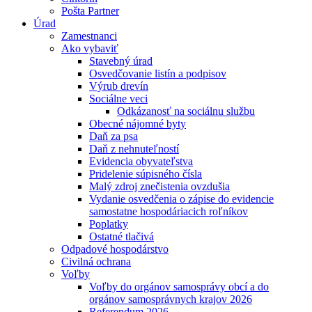
Pošta Partner
Úrad
Zamestnanci
Ako vybaviť
Stavebný úrad
Osvedčovanie listín a podpisov
Výrub drevín
Sociálne veci
Odkázanosť na sociálnu službu
Obecné nájomné byty
Daň za psa
Daň z nehnuteľností
Evidencia obyvateľstva
Pridelenie súpisného čísla
Malý zdroj znečistenia ovzdušia
Vydanie osvedčenia o zápise do evidencie
samostatne hospodáriacich roľníkov
Poplatky
Ostatné tlačivá
Odpadové hospodárstvo
Civilná ochrana
Voľby
Voľby do orgánov samosprávy obcí a do
orgánov samosprávnych krajov 2026
Referendum 2026