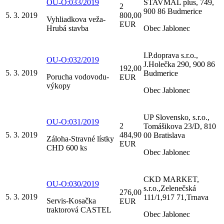
OU-O:033/2019
STAVMAL plus, 749,
2
900 86 Budmerice
5. 3. 2019
800,00
Vyhliadkova veža-
EUR
Hrubá stavba
Obec Jablonec
I.P.doprava s.r.o.,
OU-O:032/2019
J.Holečka 290, 900 86
192,00
5. 3. 2019
Budmerice
Porucha vodovodu-
EUR
výkopy
Obec Jablonec
UP Slovensko, s.r.o.,
OU-O:031/2019
2
Tomášikova 23/D, 810
5. 3. 2019
484,90
00 Bratislava
Záloha-Stravné lístky
EUR
CHD 600 ks
Obec Jablonec
CKD MARKET,
OU-O:030/2019
s.r.o.,Zelenečská
276,00
5. 3. 2019
111/1,917 71,Trnava
Servis-Kosačka
EUR
traktorová CASTEL
Obec Jablonec