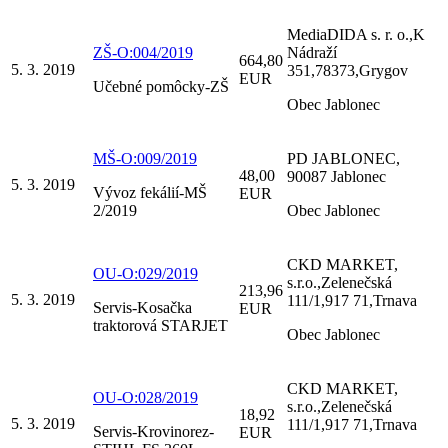
MediaDIDA s. r. o.,K
ZŠ-O:004/2019
Nádraží
664,80
5. 3. 2019
351,78373,Grygov
EUR
Učebné pomôcky-ZŠ
Obec Jablonec
MŠ-O:009/2019
PD JABLONEC,
48,00
90087 Jablonec
5. 3. 2019
Vývoz fekálií-MŠ
EUR
2/2019
Obec Jablonec
CKD MARKET,
OU-O:029/2019
s.r.o.,Zelenečská
213,96
5. 3. 2019
111/1,917 71,Trnava
Servis-Kosačka
EUR
traktorová STARJET
Obec Jablonec
CKD MARKET,
OU-O:028/2019
s.r.o.,Zelenečská
18,92
5. 3. 2019
111/1,917 71,Trnava
Servis-Krovinorez-
EUR