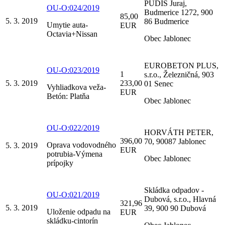
PUDIŠ Juraj,
OU-O:024/2019
Budmerice 1272, 900
85,00
5. 3. 2019
86 Budmerice
Umytie auta-
EUR
Octavia+Nissan
Obec Jablonec
EUROBETON PLUS,
OU-O:023/2019
1
s.r.o., Železničná, 903
5. 3. 2019
233,00
01 Senec
Vyhliadkova veža-
EUR
Betón: Platňa
Obec Jablonec
OU-O:022/2019
HORVÁTH PETER,
396,00
70, 90087 Jablonec
Oprava vodovodného
5. 3. 2019
EUR
potrubia-Výmena
Obec Jablonec
prípojky
Skládka odpadov -
OU-O:021/2019
Dubová, s.r.o., Hlavná
321,96
5. 3. 2019
39, 900 90 Dubová
Uloženie odpadu na
EUR
skládku-cintorín