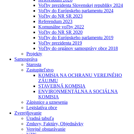
Voľby prezidenta Slovenskej republiky 2024
Voľby do Európskeho parlamentu 2024
Voľby do NR SR 2023
Referendum 2023
Komunálne voľby 2022
Voľby do NR SR 2020
Voľby do Európskeho parlamentu 2019
Voľby prezidenta 2019
Voľby do orgánov samosprávy obce 2018
Projekty
Samospráva
Starosta
Zastupiteľstvo
KOMISIA NA OCHRANU VEREJNÉHO
ZÁUJMU
STAVEBNÁ KOMISIA
ENVIRONMENTÁLNA A SOCIÁLNA
KOMISIA
Zápisnice a uznesenia
Legislatíva obce
Zverejňovanie
Úradná tabuľa
Zmluvy, Faktúry, Objednávky
Verejné obstarávanie