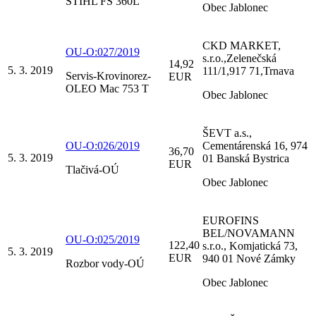
STIHL FS 360L
Obec Jablonec
CKD MARKET,
OU-O:027/2019
s.r.o.,Zelenečská
14,92
5. 3. 2019
111/1,917 71,Trnava
Servis-Krovinorez-
EUR
OLEO Mac 753 T
Obec Jablonec
ŠEVT a.s.,
OU-O:026/2019
Cementárenská 16, 974
36,70
5. 3. 2019
01 Banská Bystrica
EUR
Tlačivá-OÚ
Obec Jablonec
EUROFINS
BEL/NOVAMANN
OU-O:025/2019
122,40
s.r.o., Komjatická 73,
5. 3. 2019
EUR
940 01 Nové Zámky
Rozbor vody-OÚ
Obec Jablonec