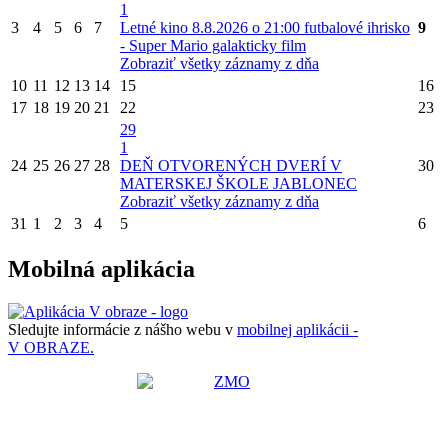
1
3
4
5
6
7
Letné kino 8.8.2026 o 21:00 futbalové ihrisko
9
- Super Mario galakticky film
Zobraziť všetky záznamy z dňa
10
11
12
13
14
15
16
17
18
19
20
21
22
23
29
1
24
25
26
27
28
DEŇ OTVORENÝCH DVERÍ V
30
MATERSKEJ ŠKOLE JABLONEC
Zobraziť všetky záznamy z dňa
31
1
2
3
4
5
6
Mobilná aplikácia
Sledujte informácie z nášho webu v
mobilnej aplikácii -
V OBRAZE.