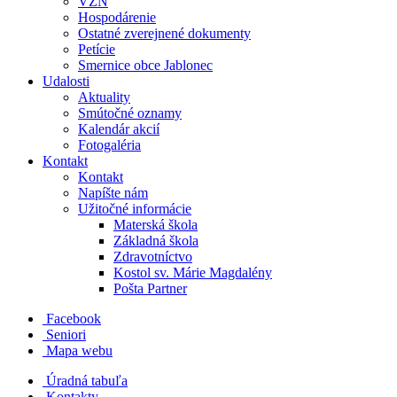
VZN
Hospodárenie
Ostatné zverejnené dokumenty
Petície
Smernice obce Jablonec
Udalosti
Aktuality
Smútočné oznamy
Kalendár akcií
Fotogaléria
Kontakt
Kontakt
Napíšte nám
Užitočné informácie
Materská škola
Základná škola
Zdravotníctvo
Kostol sv. Márie Magdalény
Pošta Partner
Facebook
Seniori
Mapa webu
Úradná tabuľa
Kontakty