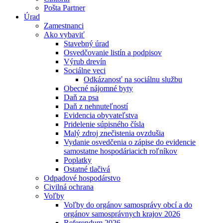
Pošta Partner
Úrad
Zamestnanci
Ako vybaviť
Stavebný úrad
Osvedčovanie listín a podpisov
Výrub drevín
Sociálne veci
Odkázanosť na sociálnu službu
Obecné nájomné byty
Daň za psa
Daň z nehnuteľností
Evidencia obyvateľstva
Pridelenie súpisného čísla
Malý zdroj znečistenia ovzdušia
Vydanie osvedčenia o zápise do evidencie
samostatne hospodáriacich roľníkov
Poplatky
Ostatné tlačivá
Odpadové hospodárstvo
Civilná ochrana
Voľby
Voľby do orgánov samosprávy obcí a do
orgánov samosprávnych krajov 2026
Referendum 2026