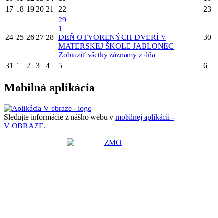
17
18
19
20
21
22
23
29
1
24
25
26
27
28
DEŇ OTVORENÝCH DVERÍ V
30
MATERSKEJ ŠKOLE JABLONEC
Zobraziť všetky záznamy z dňa
31
1
2
3
4
5
6
Mobilná aplikácia
Sledujte informácie z nášho webu v
mobilnej aplikácii -
V OBRAZE.