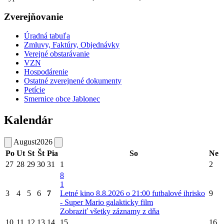
Zverejňovanie
Úradná tabuľa
Zmluvy, Faktúry, Objednávky
Verejné obstarávanie
VZN
Hospodárenie
Ostatné zverejnené dokumenty
Petície
Smernice obce Jablonec
Kalendár
August
2026
Po
Ut
St
Št
Pia
So
Ne
27
28
29
30
31
1
2
8
1
3
4
5
6
7
Letné kino 8.8.2026 o 21:00 futbalové ihrisko
9
- Super Mario galakticky film
Zobraziť všetky záznamy z dňa
10
11
12
13
14
15
16