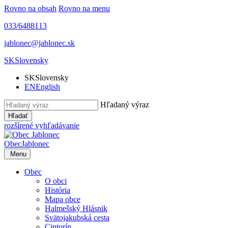
Rovno na obsah
Rovno na menu
033/6488113
jablonec@jablonec.sk
SK
Slovensky
SK
Slovensky
EN
English
Hľadaný výraz
Hľadať
rozšírené vyhľadávanie
Obec
Jablonec
Menu
Obec
O obci
História
Mapa obce
Halmešský Hlásnik
Svätojakubská cesta
Cintorín