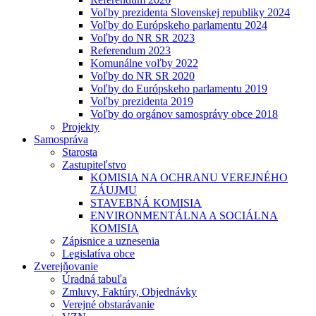
Voľby prezidenta Slovenskej republiky 2024
Voľby do Európskeho parlamentu 2024
Voľby do NR SR 2023
Referendum 2023
Komunálne voľby 2022
Voľby do NR SR 2020
Voľby do Európskeho parlamentu 2019
Voľby prezidenta 2019
Voľby do orgánov samosprávy obce 2018
Projekty
Samospráva
Starosta
Zastupiteľstvo
KOMISIA NA OCHRANU VEREJNÉHO
ZÁUJMU
STAVEBNÁ KOMISIA
ENVIRONMENTÁLNA A SOCIÁLNA
KOMISIA
Zápisnice a uznesenia
Legislatíva obce
Zverejňovanie
Úradná tabuľa
Zmluvy, Faktúry, Objednávky
Verejné obstarávanie