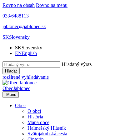
Rovno na obsah
Rovno na menu
033/6488113
jablonec@jablonec.sk
SK
Slovensky
SK
Slovensky
EN
English
Hľadaný výraz
Hľadať
rozšírené vyhľadávanie
Obec
Jablonec
Menu
Obec
O obci
História
Mapa obce
Halmešský Hlásnik
Svätojakubská cesta
Cintorín