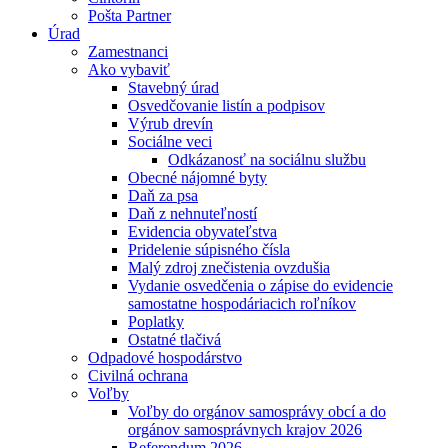
Pošta Partner
Úrad
Zamestnanci
Ako vybaviť
Stavebný úrad
Osvedčovanie listín a podpisov
Výrub drevín
Sociálne veci
Odkázanosť na sociálnu službu
Obecné nájomné byty
Daň za psa
Daň z nehnuteľností
Evidencia obyvateľstva
Pridelenie súpisného čísla
Malý zdroj znečistenia ovzdušia
Vydanie osvedčenia o zápise do evidencie
samostatne hospodáriacich roľníkov
Poplatky
Ostatné tlačivá
Odpadové hospodárstvo
Civilná ochrana
Voľby
Voľby do orgánov samosprávy obcí a do
orgánov samosprávnych krajov 2026
Referendum 2026