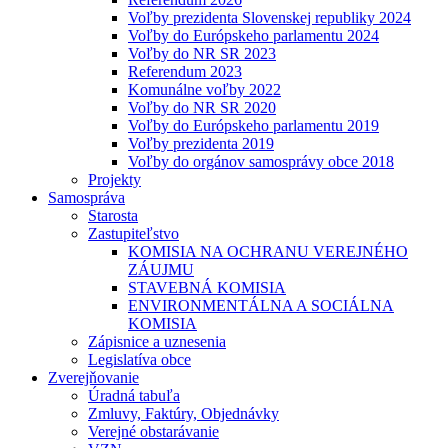
Voľby prezidenta Slovenskej republiky 2024
Voľby do Európskeho parlamentu 2024
Voľby do NR SR 2023
Referendum 2023
Komunálne voľby 2022
Voľby do NR SR 2020
Voľby do Európskeho parlamentu 2019
Voľby prezidenta 2019
Voľby do orgánov samosprávy obce 2018
Projekty
Samospráva
Starosta
Zastupiteľstvo
KOMISIA NA OCHRANU VEREJNÉHO
ZÁUJMU
STAVEBNÁ KOMISIA
ENVIRONMENTÁLNA A SOCIÁLNA
KOMISIA
Zápisnice a uznesenia
Legislatíva obce
Zverejňovanie
Úradná tabuľa
Zmluvy, Faktúry, Objednávky
Verejné obstarávanie