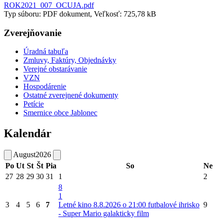
ROK2021_007_OCUJA.pdf
Typ súboru: PDF dokument, Veľkosť: 725,78 kB
Zverejňovanie
Úradná tabuľa
Zmluvy, Faktúry, Objednávky
Verejné obstarávanie
VZN
Hospodárenie
Ostatné zverejnené dokumenty
Petície
Smernice obce Jablonec
Kalendár
August
2026
Po
Ut
St
Št
Pia
So
Ne
27
28
29
30
31
1
2
8
1
3
4
5
6
7
Letné kino 8.8.2026 o 21:00 futbalové ihrisko
9
- Super Mario galakticky film