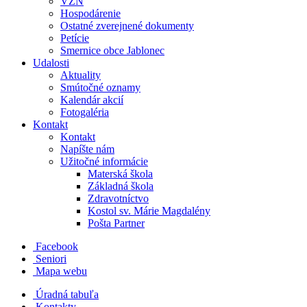
VZN
Hospodárenie
Ostatné zverejnené dokumenty
Petície
Smernice obce Jablonec
Udalosti
Aktuality
Smútočné oznamy
Kalendár akcií
Fotogaléria
Kontakt
Kontakt
Napíšte nám
Užitočné informácie
Materská škola
Základná škola
Zdravotníctvo
Kostol sv. Márie Magdalény
Pošta Partner
Facebook
Seniori
Mapa webu
Úradná tabuľa
Kontakty