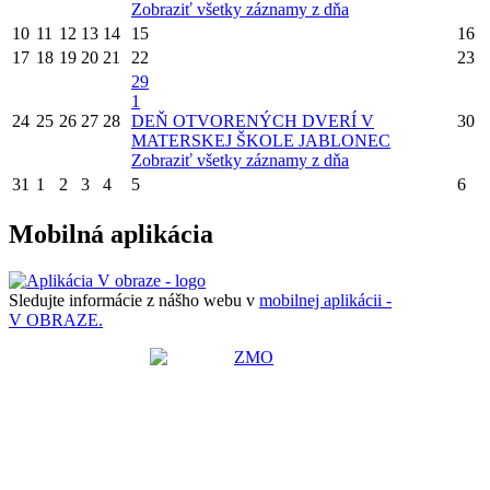
Zobraziť všetky záznamy z dňa
10
11
12
13
14
15
16
17
18
19
20
21
22
23
29
1
24
25
26
27
28
DEŇ OTVORENÝCH DVERÍ V
30
MATERSKEJ ŠKOLE JABLONEC
Zobraziť všetky záznamy z dňa
31
1
2
3
4
5
6
Mobilná aplikácia
Sledujte informácie z nášho webu v
mobilnej aplikácii -
V OBRAZE.