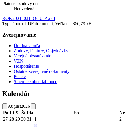
Platnosť zmluvy do:
Neuvedené
ROK2021_031_OCUJA.pdf
Typ súboru: PDF dokument, Veľkosť: 866,79 kB
Zverejňovanie
Úradná tabuľa
Zmluvy, Faktúry, Objednávky
Verejné obstarávanie
VZN
Hospodárenie
Ostatné zverejnené dokumenty
Petície
Smernice obce Jablonec
Kalendár
August
2026
Po
Ut
St
Št
Pia
So
Ne
27
28
29
30
31
1
2
8