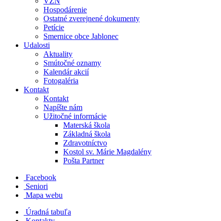
VZN
Hospodárenie
Ostatné zverejnené dokumenty
Petície
Smernice obce Jablonec
Udalosti
Aktuality
Smútočné oznamy
Kalendár akcií
Fotogaléria
Kontakt
Kontakt
Napíšte nám
Užitočné informácie
Materská škola
Základná škola
Zdravotníctvo
Kostol sv. Márie Magdalény
Pošta Partner
Facebook
Seniori
Mapa webu
Úradná tabuľa
Kontakty