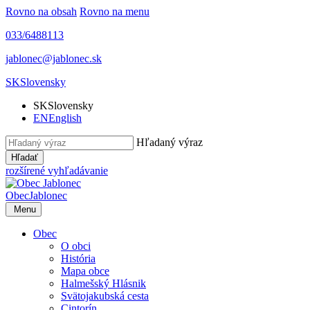
Rovno na obsah
Rovno na menu
033/6488113
jablonec@jablonec.sk
SK
Slovensky
SK
Slovensky
EN
English
Hľadaný výraz
Hľadať
rozšírené vyhľadávanie
Obec
Jablonec
Menu
Obec
O obci
História
Mapa obce
Halmešský Hlásnik
Svätojakubská cesta
Cintorín