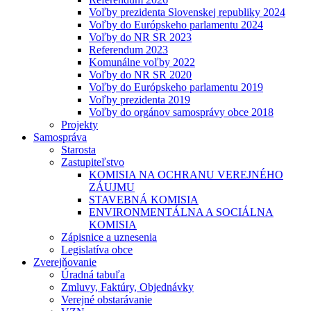
Voľby prezidenta Slovenskej republiky 2024
Voľby do Európskeho parlamentu 2024
Voľby do NR SR 2023
Referendum 2023
Komunálne voľby 2022
Voľby do NR SR 2020
Voľby do Európskeho parlamentu 2019
Voľby prezidenta 2019
Voľby do orgánov samosprávy obce 2018
Projekty
Samospráva
Starosta
Zastupiteľstvo
KOMISIA NA OCHRANU VEREJNÉHO
ZÁUJMU
STAVEBNÁ KOMISIA
ENVIRONMENTÁLNA A SOCIÁLNA
KOMISIA
Zápisnice a uznesenia
Legislatíva obce
Zverejňovanie
Úradná tabuľa
Zmluvy, Faktúry, Objednávky
Verejné obstarávanie