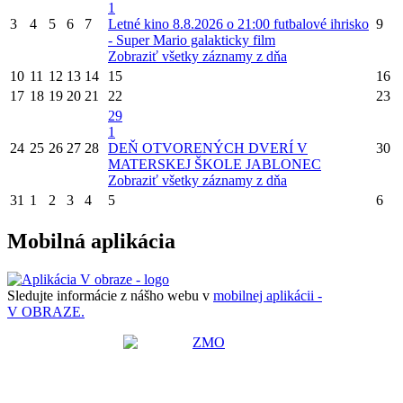
1
3
4
5
6
7
Letné kino 8.8.2026 o 21:00 futbalové ihrisko
9
- Super Mario galakticky film
Zobraziť všetky záznamy z dňa
10
11
12
13
14
15
16
17
18
19
20
21
22
23
29
1
24
25
26
27
28
DEŇ OTVORENÝCH DVERÍ V
30
MATERSKEJ ŠKOLE JABLONEC
Zobraziť všetky záznamy z dňa
31
1
2
3
4
5
6
Mobilná aplikácia
Sledujte informácie z nášho webu v
mobilnej aplikácii -
V OBRAZE.