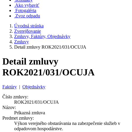
Ako vybaviť
Fotogaléria
Zvoz odpadu
Úvodná stránka
Zverejňovanie
Zmluvy, Faktúry, Objednávky
Zmluvy
Detail zmluvy ROK2021/031/OCUJA
Detail zmluvy
ROK2021/031/OCUJA
Faktúry
|
Objednávky
Číslo zmluvy:
ROK2021/031/OCUJA
Názov:
Príkazná zmluva
Predmet zmluvy:
Výkon verejného obstarávania na zabezpečenie služieb v
odpadovom hospodárstve.