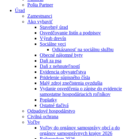
Pošta Partner
Úrad
Zamestnanci
Ako vybaviť
Stavebný úrad
Osvedčovanie listín a podpisov
Výrub drevín
Sociálne veci
Odkázanosť na sociálnu službu
Obecné nájomné byty
Daň za psa
Daň z nehnuteľností
Evidencia obyvateľstva
Pridelenie súpisného čísla
Malý zdroj znečistenia ovzdušia
Vydanie osvedčenia o zápise do evidencie
samostatne hospodáriacich roľníkov
Poplatky
Ostatné tlačivá
Odpadové hospodárstvo
Civilná ochrana
Voľby
Voľby do orgánov samosprávy obcí a do
orgánov samosprávnych krajov 2026
Referendum 2026