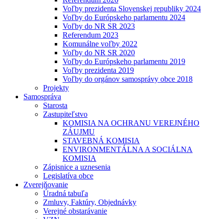
Voľby prezidenta Slovenskej republiky 2024
Voľby do Európskeho parlamentu 2024
Voľby do NR SR 2023
Referendum 2023
Komunálne voľby 2022
Voľby do NR SR 2020
Voľby do Európskeho parlamentu 2019
Voľby prezidenta 2019
Voľby do orgánov samosprávy obce 2018
Projekty
Samospráva
Starosta
Zastupiteľstvo
KOMISIA NA OCHRANU VEREJNÉHO
ZÁUJMU
STAVEBNÁ KOMISIA
ENVIRONMENTÁLNA A SOCIÁLNA
KOMISIA
Zápisnice a uznesenia
Legislatíva obce
Zverejňovanie
Úradná tabuľa
Zmluvy, Faktúry, Objednávky
Verejné obstarávanie