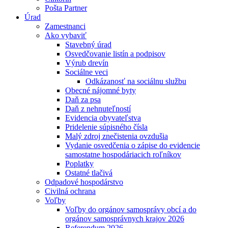
Pošta Partner
Úrad
Zamestnanci
Ako vybaviť
Stavebný úrad
Osvedčovanie listín a podpisov
Výrub drevín
Sociálne veci
Odkázanosť na sociálnu službu
Obecné nájomné byty
Daň za psa
Daň z nehnuteľností
Evidencia obyvateľstva
Pridelenie súpisného čísla
Malý zdroj znečistenia ovzdušia
Vydanie osvedčenia o zápise do evidencie
samostatne hospodáriacich roľníkov
Poplatky
Ostatné tlačivá
Odpadové hospodárstvo
Civilná ochrana
Voľby
Voľby do orgánov samosprávy obcí a do
orgánov samosprávnych krajov 2026
Referendum 2026