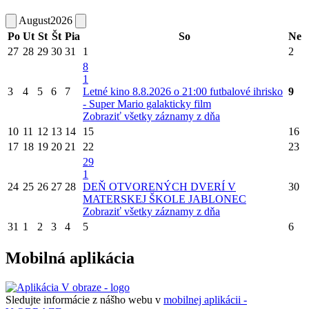
August
2026
Po
Ut
St
Št
Pia
So
Ne
27
28
29
30
31
1
2
8
1
3
4
5
6
7
Letné kino 8.8.2026 o 21:00 futbalové ihrisko
9
- Super Mario galakticky film
Zobraziť všetky záznamy z dňa
10
11
12
13
14
15
16
17
18
19
20
21
22
23
29
1
24
25
26
27
28
DEŇ OTVORENÝCH DVERÍ V
30
MATERSKEJ ŠKOLE JABLONEC
Zobraziť všetky záznamy z dňa
31
1
2
3
4
5
6
Mobilná aplikácia
Sledujte informácie z nášho webu v
mobilnej aplikácii -