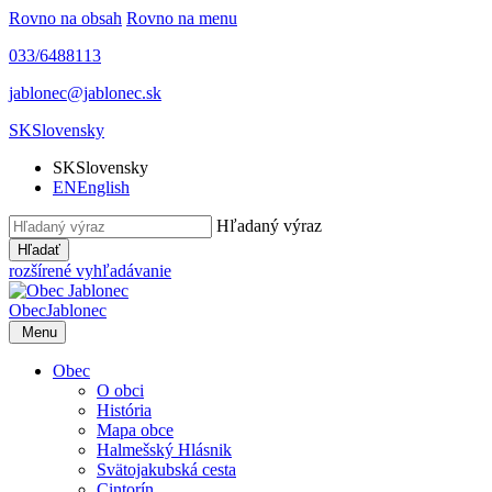
Rovno na obsah
Rovno na menu
033/6488113
jablonec@jablonec.sk
SK
Slovensky
SK
Slovensky
EN
English
Hľadaný výraz
Hľadať
rozšírené vyhľadávanie
Obec
Jablonec
Menu
Obec
O obci
História
Mapa obce
Halmešský Hlásnik
Svätojakubská cesta
Cintorín