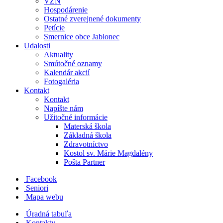
VZN
Hospodárenie
Ostatné zverejnené dokumenty
Petície
Smernice obce Jablonec
Udalosti
Aktuality
Smútočné oznamy
Kalendár akcií
Fotogaléria
Kontakt
Kontakt
Napíšte nám
Užitočné informácie
Materská škola
Základná škola
Zdravotníctvo
Kostol sv. Márie Magdalény
Pošta Partner
Facebook
Seniori
Mapa webu
Úradná tabuľa
Kontakty